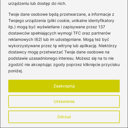
urządzeniu lub dostęp do nich.
Jestem mamą, partnerką, kobietą, która uczy się
równowagi między byciem dla innych a byciem dla siebie.
Twoje dane osobowe będą przetwarzane, a informacje z
Wierzę, że każda z nas potrzebuje wspólnoty, rozmowy i
Twojego urządzenia (pliki cookie, unikalne identyfikatory
akceptacji – dlatego stworzyłam miejsce, w którym możemy
itp.) mogą być wyświetlane i zapisywane przez 137
się wspierać, wymieniać doświadczeniami i razem dorastać
do swojej najlepszej wersji. Zapraszam Cię do mojego
dostawców spełniających wymogi TFC oraz partnerów
świata – pełnego miłości, autentyczności, refleksji i małych,
reklamowych (62) lub im udostępniane. Mogą też być
wielkich codziennych chwil. Jestem tu, by inspirować,
wykorzystywane przez tę witrynę lub aplikację. Niektórzy
pomagać, dodawać odwagi i przypominać, że w tym
dostawcy mogę przetwarzać Twoje dane osobowe na
wszystkim… naprawdę nie jesteśmy same.
podstawie uzasadnionego interesu. Możesz się na to nie
zgodzić nie akceptując zgody poprzez kliknięcie przycisku
poniżej.
←
Co robić, gdy przy karmieniu piersi są twarde?
Sprawdzone porady dla mam
Zaakceptuj
→
Skuteczne sposoby na złagodzenie zgagi w ciąży –
co warto wiedzieć?
Ustawienia
Odrzuć
Dodaj komentarz