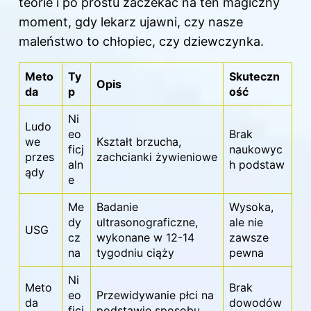
teorie i po prostu zaczekać na ten magiczny
moment, gdy lekarz ujawni, czy nasze
maleństwo to chłopiec, czy dziewczynka.
Meto
Ty
Skuteczn
Opis
da
p
ość
Ni
Ludo
eo
Brak
we
Kształt brzucha,
ficj
naukowyc
przes
zachcianki żywieniowe
aln
h podstaw
ądy
e
Me
Badanie
Wysoka,
dy
ultrasonograficzne,
ale nie
USG
cz
wykonane w 12-14
zawsze
na
tygodniu ciąży
pewna
Ni
Meto
Brak
eo
Przewidywanie płci na
da
dowodów
ficj
podstawie sposobu