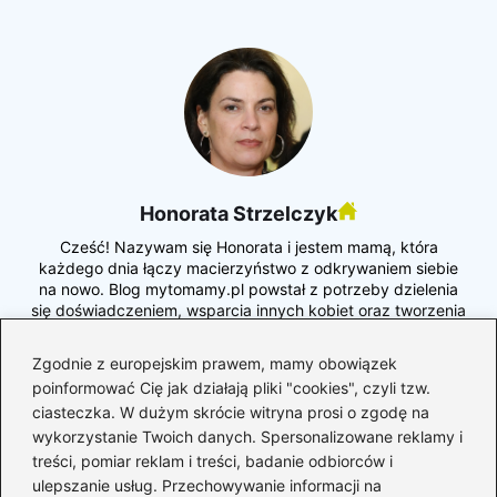
Honorata Strzelczyk
Cześć! Nazywam się Honorata i jestem mamą, która
każdego dnia łączy macierzyństwo z odkrywaniem siebie
na nowo. Blog mytomamy.pl powstał z potrzeby dzielenia
się doświadczeniem, wsparcia innych kobiet oraz tworzenia
przestrzeni, w której możemy mówić o rodzicielstwie
szczerze – bez filtrów, presji i perfekcjonizmu. Piszę o
Zgodnie z europejskim prawem, mamy obowiązek
ciąży, porodzie, połogu, wychowaniu dzieci, relacjach w
poinformować Cię jak działają pliki "cookies", czyli tzw.
rodzinie, edukacji, rozwoju osobistym i kobiecym stylu
ciasteczka. W dużym skrócie witryna prosi o zgodę na
życia. Poruszam tematy, które są mi bliskie – od
wykorzystanie Twoich danych. Spersonalizowane reklamy i
codziennych dylematów rodzica, przez zdrowie i emocje,
aż po inspiracje, które pomagają żyć bardziej świadomie i
treści, pomiar reklam i treści, badanie odbiorców i
uważnie.
ulepszanie usług. Przechowywanie informacji na