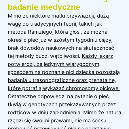
badanie medyczne
Mimo że niektóre matki przywiązują dużą
wagę do tradycyjnych teorii, takich jak
metoda Ramziego, która głosi, że można
określić płeć już w szóstym tygodniu ciąży,
brak dowodów naukowych na skuteczność
tej metody budzi wątpliwości.
Każdy lekarz
potwierdzi, że jedynym wiarygodnym
sposobem na poznanie płci dziecka pozostają
badania ultrasonograficzne oraz prenatalne,
które potrafią wykazać chromosomy płciowe.
Ostateczne odpowiedzi na pytanie o płeć
tkwią w genotypach przekazywanych przez
rodziców w dniu zapłodnienia. Mimo że natura
rządzi się swoimi prawami, nie ma sensu
próbować przewidywać płci na podstawie