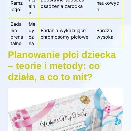
Ramz
naukowyc
aln
osadzenia zarodka
iego
h
a
Bada
Me
nia
dy
Badania wykazujące
Bardzo
prena
cz
chromosomy płciowe
wysoka
talne
na
Planowanie płci dziecka
– teorie i metody: co
działa, a co to mit?