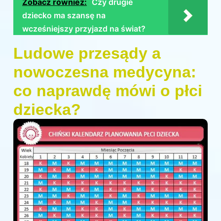
Zobacz również:
Czy drugie
dziecko ma szansę na
wcześniejszy przyjazd na świat?
Ludowe przesądy a
nowoczesna medycyna:
co naprawdę mówi o płci
dziecka?