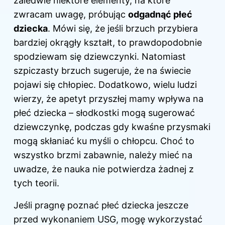
zaledwie niektóre elementy, na które
zwracam uwagę, próbując
odgadnąć
płeć
dziecka
. Mówi się, że jeśli brzuch przybiera
bardziej okrągły kształt, to prawdopodobnie
spodziewam się dziewczynki. Natomiast
szpiczasty brzuch sugeruje, że na świecie
pojawi się chłopiec. Dodatkowo, wielu ludzi
wierzy, że apetyt przyszłej mamy wpływa na
płeć dziecka – słodkostki mogą sugerować
dziewczynkę, podczas gdy kwaśne przysmaki
mogą skłaniać ku myśli o chłopcu. Choć to
wszystko brzmi zabawnie, należy mieć na
uwadze, że nauka nie potwierdza żadnej z
tych teorii.
Jeśli pragnę poznać płeć dziecka jeszcze
przed wykonaniem USG, mogę wykorzystać