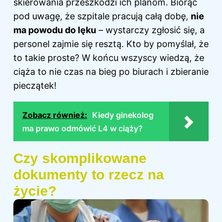
skierowania przeszkodzi ich planom. Biorąc
pod uwagę, że szpitale pracują całą dobę,
nie
ma powodu do lęku
– wystarczy zgłosić się, a
personel zajmie się resztą. Kto by pomyślał, że
to takie proste? W końcu wszyscy wiedzą, że
ciąża to nie czas na bieg po biurach i zbieranie
pieczątek!
Zobacz również:
Kiedy ginekolog
ma prawo odmówić L4 w ciąży?
Czy skomplikowane
dokumenty to rzecz na
życie?