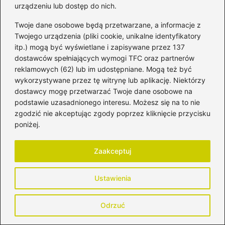
urządzeniu lub dostęp do nich.
Twoje dane osobowe będą przetwarzane, a informacje z
Twojego urządzenia (pliki cookie, unikalne identyfikatory
itp.) mogą być wyświetlane i zapisywane przez 137
dostawców spełniających wymogi TFC oraz partnerów
reklamowych (62) lub im udostępniane. Mogą też być
Honorata Strzelczyk
wykorzystywane przez tę witrynę lub aplikację. Niektórzy
dostawcy mogę przetwarzać Twoje dane osobowe na
Cześć! Nazywam się Honorata i jestem mamą, która
podstawie uzasadnionego interesu. Możesz się na to nie
każdego dnia łączy macierzyństwo z odkrywaniem siebie
zgodzić nie akceptując zgody poprzez kliknięcie przycisku
na nowo. Blog mytomamy.pl powstał z potrzeby dzielenia
się doświadczeniem, wsparcia innych kobiet oraz tworzenia
poniżej.
przestrzeni, w której możemy mówić o rodzicielstwie
szczerze – bez filtrów, presji i perfekcjonizmu. Piszę o
Zaakceptuj
ciąży, porodzie, połogu, wychowaniu dzieci, relacjach w
rodzinie, edukacji, rozwoju osobistym i kobiecym stylu
życia. Poruszam tematy, które są mi bliskie – od
Ustawienia
codziennych dylematów rodzica, przez zdrowie i emocje,
aż po inspiracje, które pomagają żyć bardziej świadomie i
uważnie.
Odrzuć
Jestem mamą, partnerką, kobietą, która uczy się