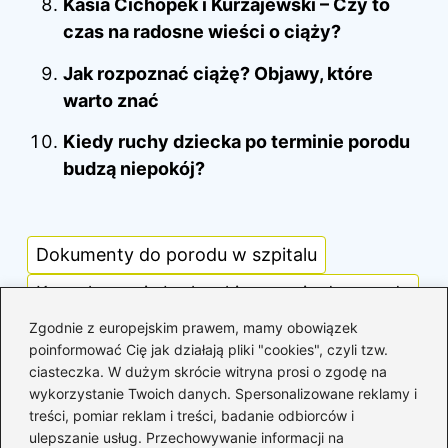
Kasia Cichopek i Kurzajewski – Czy to
czas na radosne wieści o ciąży?
Jak rozpoznać ciążę? Objawy, które
warto znać
Kiedy ruchy dziecka po terminie porodu
budzą niepokój?
Dokumenty do porodu w szpitalu
Konsekwencje braku skierowania do porodu
Zgodnie z europejskim prawem, mamy obowiązek
Poród bez skierowania bezpieczeństwo
poinformować Cię jak działają pliki "cookies", czyli tzw.
Skierowanie do porodu
ciasteczka. W dużym skrócie witryna prosi o zgodę na
wykorzystanie Twoich danych. Spersonalizowane reklamy i
Skierowanie na poród obowiązek czy wybór
treści, pomiar reklam i treści, badanie odbiorców i
ulepszanie usług. Przechowywanie informacji na