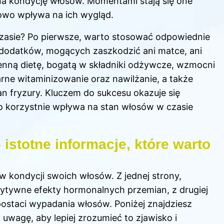
 na kondycję włosów. Momentami stają się one
owo wpływa na ich wygląd.
zasie? Po pierwsze, warto stosować odpowiednie
 dodatków, mogących zaszkodzić ani matce, ani
enną dietę, bogatą w składniki odżywcze, wzmocni
arne witaminizowanie oraz nawilżanie, a także
n fryzury. Kluczem do sukcesu okazuje się
 co korzystnie wpływa na stan włosów w czasie
istotne informacje, które warto
w kondycji swoich włosów. Z jednej strony,
ytywne efekty hormonalnych przemian, z drugiej
ostaci wypadania włosów. Poniżej znajdziesz
uwagę, aby lepiej zrozumieć to zjawisko i