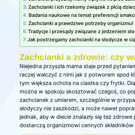
Zachcianki i ich rzekomy związek z płcią dzie
Badania naukowe na temat preferencji smako
Zachcianki a prawdziwe potrzeby organizmu!
Tradycje i przesądy związane z jedzeniem sło
Jak postrzegamy zachcianki na słodycze w ci
Zachcianki a zdrowie: czy w
Niejedna przyszła mama staje przed pytani
raczej walczyć z nimi jak z potworem spod łó
tym większa ochota na ciastka czy frytki. 
można w spokoju skosztować czegoś, co po
zachcianek z umiarem, szczególnie w przypa
słodyczy nie zaszkodzi, a może nawet popraw
jednak, aby w diecie znalazły się też zdrowe 
dostarczą organizmowi cennych składników