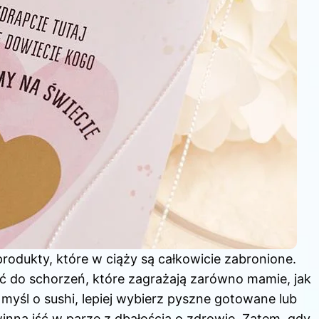
rodukty, które w ciąży są całkowicie zabronione.
ć do schorzeń, które zagrażają zarówno mamie, jak
 myśl o sushi, lepiej wybierz pyszne gotowane lub
inna iść w parze z dbałością o zdrowie. Zatem, gdy