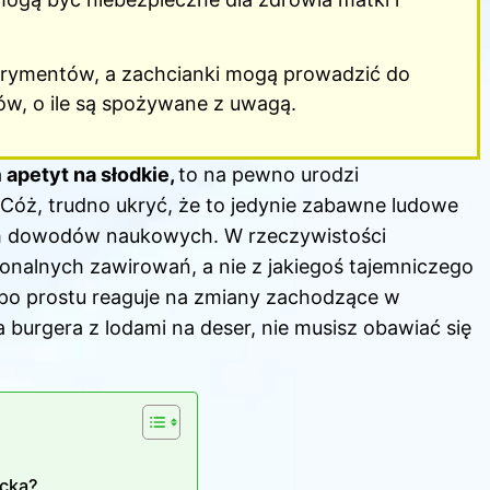
erymentów, a zachcianki mogą prowadzić do
w, o ile są spożywane z uwagą.
a
apetyt na słodkie,
to na pewno urodzi
 Cóż, trudno ukryć, że to jedynie zabawne ludowe
ch dowodów naukowych. W rzeczywistości
nalnych zawirowań, a nie z jakiegoś tajemniczego
po prostu reaguje na zmiany zachodzące w
 burgera z lodami na deser, nie musisz obawiać się
!
ecka?