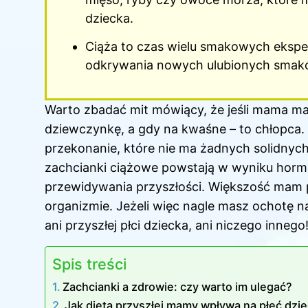
dziecka.
Ciąża to czas wielu smakowych eksp
odkrywania nowych ulubionych smakó
Warto zbadać mit mówiący, że jeśli mama m
dziewczynkę, a gdy na kwaśne – to chłopca.
przekonanie, które nie ma żadnych solidny
zachcianki ciążowe powstają w wyniku hormo
przewidywania przyszłości. Większość mam 
organizmie. Jeżeli więc nagle masz ochotę na
ani przyszłej płci dziecka, ani niczego innego
Spis treści
Zachcianki a zdrowie: czy warto im ulegać?
Jak dieta przyszłej mamy wpływa na płeć dzi