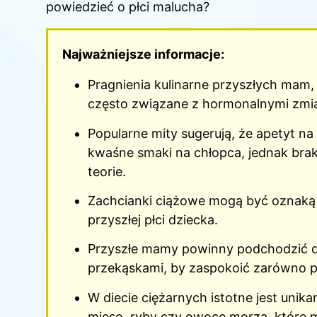
powiedzieć o płci malucha?
Najważniejsze informacje:
Pragnienia kulinarne
przyszłych mam
,
często związane z hormonalnymi zmian
Popularne mity sugerują, że apetyt n
kwaśne smaki na chłopca, jednak br
teorie.
Zachcianki ciążowe mogą być oznaką
przyszłej płci dziecka.
Przyszłe mamy powinny podchodzić do
przekąskami, by zaspokoić zarówno pr
W diecie ciężarnych istotne jest unik
mięso, ryby czy owoce morza, które m