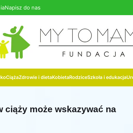
ia
Napisz do nas
cko
Ciąża
Zdrowie i dieta
Kobieta
Rodzice
Szkoła i edukacja
Ur
 w ciąży może wskazywać na