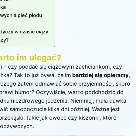
cka
wych a płeć płodu
dyczy w czasie ciąży
ąży?
arto im ulegać?
em – czy poddać się ciążowym zachciankom, czy
żka? Tak to już bywa, że im
bardziej się opieramy,
Dlaczego zatem odmawiać sobie przyjemności, skoro
prawi humor? Oczywiście, warto podchodzić do
dku niezdrowego jedzenia. Niemniej, mała dawka
ić samopoczucie kilka dni później. Ważne jest
przekąski, takie jak owoce czy kiszonki, które
 odżywczych.