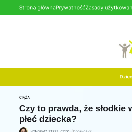
Strona główna
Prywatność
Zasady użytkowan
Dzie
CIĄŻA
Czy to prawda, że słodkie
płeć dziecka?
HONORATA STRZELCZYK
2026-03-21