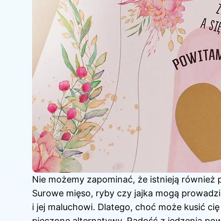
Nie możemy zapominać, że istnieją również p
Surowe mięso, ryby czy jajka mogą prowadzi
i jej maluchowi. Dlatego, choć może kusić cię
pieczone alternatywy. Radość z jedzenia pow