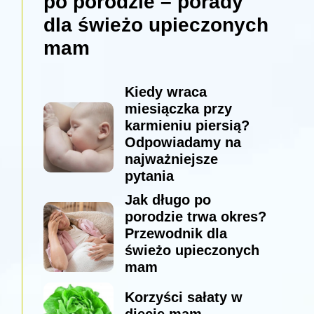
po porodzie – porady
dla świeżo upieczonych
mam
Kiedy wraca
miesiączka przy
karmieniu piersią?
Odpowiadamy na
najważniejsze
pytania
Jak długo po
porodzie trwa okres?
Przewodnik dla
świeżo upieczonych
mam
Korzyści sałaty w