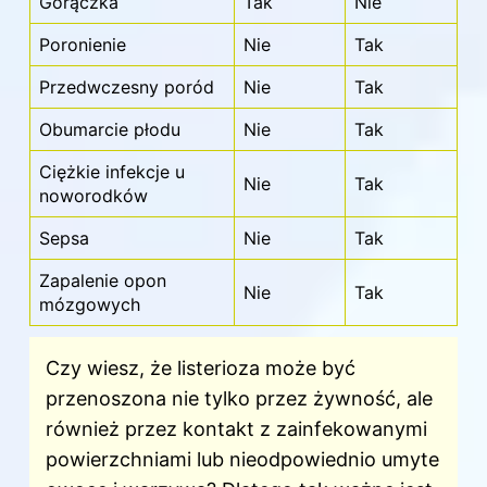
Gorączka
Tak
Nie
Poronienie
Nie
Tak
Przedwczesny poród
Nie
Tak
Obumarcie płodu
Nie
Tak
Ciężkie infekcje u
Nie
Tak
noworodków
Sepsa
Nie
Tak
Zapalenie opon
Nie
Tak
mózgowych
Czy wiesz, że listerioza może być
przenoszona nie tylko przez żywność, ale
również przez kontakt z zainfekowanymi
powierzchniami lub nieodpowiednio umyte