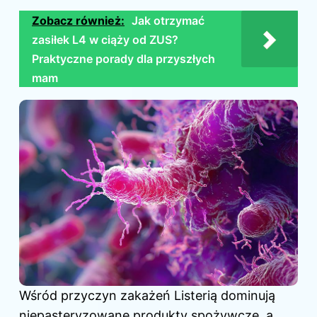
Zobacz również:
Jak otrzymać
zasiłek L4 w ciąży od ZUS?
Praktyczne porady dla przyszłych
mam
Wśród przyczyn zakażeń Listerią dominują
niepasteryzowane produkty spożywcze, a