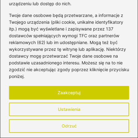
urządzeniu lub dostęp do nich.
Twoje dane osobowe będą przetwarzane, a informacje z
Twojego urządzenia (pliki cookie, unikalne identyfikatory
itp.) mogą być wyświetlane i zapisywane przez 137
dostawców spełniających wymogi TFC oraz partnerów
Kobieta
reklamowych (62) lub im udostępniane. Mogą też być
wykorzystywane przez tę witrynę lub aplikację. Niektórzy
dostawcy mogę przetwarzać Twoje dane osobowe na
Jak dbać o zwieracze po
podstawie uzasadnionego interesu. Możesz się na to nie
porodzie – porady dla
zgodzić nie akceptując zgody poprzez kliknięcie przycisku
świeżo upieczonych mam
poniżej.
Zaakceptuj
Kiedy wraca miesiączka
przy karmieniu piersią?
Ustawienia
Odpowiadamy na
najważniejsze pytania
Odrzuć