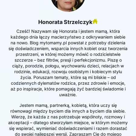
Honorata Strzelczyk
Cześć! Nazywam się Honorata i jestem mamą, która
każdego dnia łączy macierzyństwo z odkrywaniem siebie
na nowo. Blog mytomamy.pl powstał z potrzeby dzielenia
się doświadczeniem, wsparcia innych kobiet oraz tworzenia
przestrzeni, w której możemy mówić o rodzicielstwie
szczerze – bez filtrów, presji i perfekcjonizmu. Piszę o
ciąży, porodzie, połogu, wychowaniu dzieci, relacjach w
rodzinie, edukacji, rozwoju osobistym i kobiecym stylu
życia. Poruszam tematy, które są mi bliskie – od
codziennych dylematów rodzica, przez zdrowie i emocje,
aż po inspiracje, które pomagają żyć bardziej świadomie i
uważnie.
Jestem mamą, partnerką, kobietą, która uczy się
równowagi między byciem dla innych a byciem dla siebie.
Wierzę, że każda z nas potrzebuje wspólnoty, rozmowy i
akceptacji – dlatego stworzyłam miejsce, w którym możemy
się wspierać, wymieniać doświadczeniami i razem dorastać
do swojej najlepszej wersji. Zapraszam Cię do mojego