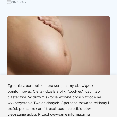
2026-04-28
Jak rozpoznać twardnienie brzucha w
Zgodnie z europejskim prawem, mamy obowiązek
ciąży – objawy, na które warto zwrócić
poinformować Cię jak działają pliki "cookies", czyli tzw.
uwagę
ciasteczka. W dużym skrócie witryna prosi o zgodę na
wykorzystanie Twoich danych. Spersonalizowane reklamy i
2026-04-26
treści, pomiar reklam i treści, badanie odbiorców i
ulepszanie usług. Przechowywanie informacji na