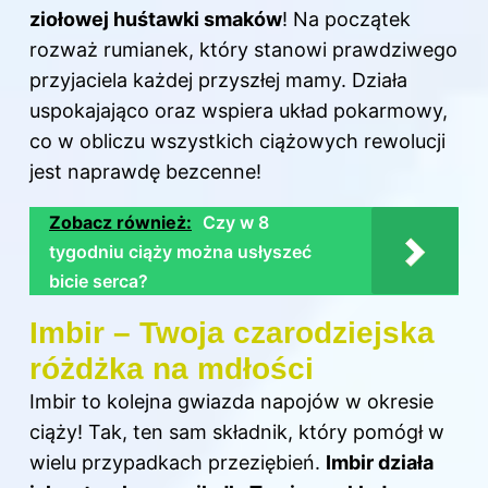
ziołowej huśtawki smaków
! Na początek
rozważ rumianek, który stanowi prawdziwego
przyjaciela każdej przyszłej mamy. Działa
uspokajająco oraz wspiera układ pokarmowy,
co w obliczu wszystkich ciążowych rewolucji
jest naprawdę bezcenne!
Zobacz również:
Czy w 8
tygodniu ciąży można usłyszeć
bicie serca?
Imbir – Twoja czarodziejska
różdżka na mdłości
Imbir to kolejna gwiazda napojów w okresie
ciąży! Tak, ten sam składnik, który pomógł w
wielu przypadkach przeziębień.
Imbir działa