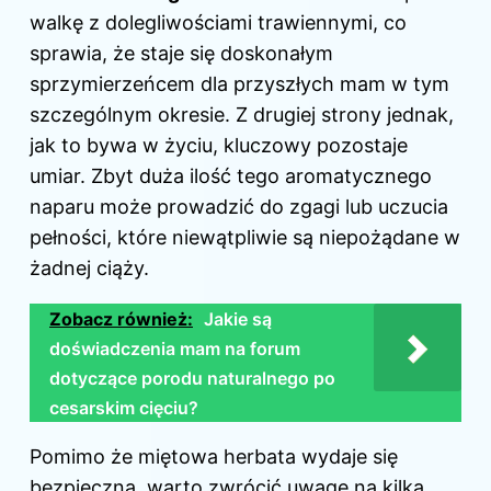
walkę z dolegliwościami trawiennymi, co
sprawia, że staje się doskonałym
sprzymierzeńcem dla przyszłych mam w tym
szczególnym okresie. Z drugiej strony jednak,
jak to bywa w życiu, kluczowy pozostaje
umiar. Zbyt duża ilość tego aromatycznego
naparu może prowadzić do zgagi lub uczucia
pełności, które niewątpliwie są niepożądane w
żadnej ciąży.
Zobacz również:
Jakie są
doświadczenia mam na forum
dotyczące porodu naturalnego po
cesarskim cięciu?
Pomimo że miętowa herbata wydaje się
bezpieczna, warto zwrócić uwagę na kilka