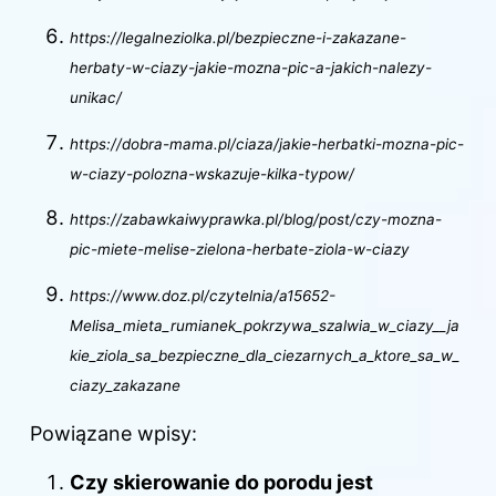
https://legalneziolka.pl/bezpieczne-i-zakazane-
herbaty-w-ciazy-jakie-mozna-pic-a-jakich-nalezy-
unikac/
https://dobra-mama.pl/ciaza/jakie-herbatki-mozna-pic-
w-ciazy-polozna-wskazuje-kilka-typow/
https://zabawkaiwyprawka.pl/blog/post/czy-mozna-
pic-miete-melise-zielona-herbate-ziola-w-ciazy
https://www.doz.pl/czytelnia/a15652-
Melisa_mieta_rumianek_pokrzywa_szalwia_w_ciazy__ja
kie_ziola_sa_bezpieczne_dla_ciezarnych_a_ktore_sa_w_
ciazy_zakazane
Powiązane wpisy:
Czy skierowanie do porodu jest