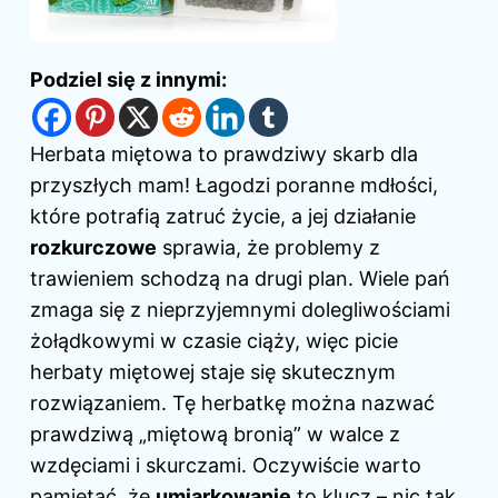
Podziel się z innymi:
Herbata miętowa to prawdziwy skarb
dla
przyszłych mam
! Łagodzi poranne mdłości,
które potrafią zatruć życie, a jej działanie
rozkurczowe
sprawia, że problemy z
trawieniem schodzą na drugi plan. Wiele pań
zmaga się z nieprzyjemnymi dolegliwościami
żołądkowymi w czasie ciąży, więc picie
herbaty miętowej staje się skutecznym
rozwiązaniem. Tę herbatkę można nazwać
prawdziwą „miętową bronią” w walce z
wzdęciami i skurczami. Oczywiście warto
pamiętać, że
umiarkowanie
to klucz – nic tak