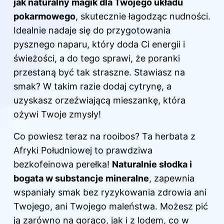
jak naturalny magik dla Twojego układu
pokarmowego
, skutecznie łagodząc nudności.
Idealnie nadaje się do przygotowania
pysznego naparu, który doda Ci energii i
świeżości, a do tego sprawi, że poranki
przestaną być tak straszne. Stawiasz na
smak? W takim razie dodaj cytrynę, a
uzyskasz orzeźwiającą mieszankę, która
ożywi Twoje zmysły!
Co powiesz teraz na rooibos? Ta herbata z
Afryki Południowej to prawdziwa
bezkofeinowa perełka!
Naturalnie słodka i
bogata w substancje mineralne
, zapewnia
wspaniały smak bez ryzykowania zdrowia ani
Twojego, ani Twojego maleństwa. Możesz pić
ją zarówno na gorąco, jak i z lodem, co w