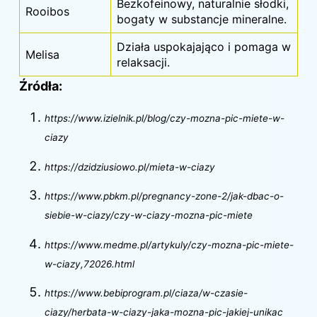
Bezkofeinowy, naturalnie słodki,
Rooibos
bogaty w substancje mineralne.
Działa uspokajająco i pomaga w
Melisa
relaksacji.
Źródła:
https://www.izielnik.pl/blog/czy-mozna-pic-miete-w-
ciazy
https://dzidziusiowo.pl/mieta-w-ciazy
https://www.pbkm.pl/pregnancy-zone-2/jak-dbac-o-
siebie-w-ciazy/czy-w-ciazy-mozna-pic-miete
https://www.medme.pl/artykuly/czy-mozna-pic-miete-
w-ciazy,72026.html
https://www.bebiprogram.pl/ciaza/w-czasie-
ciazy/herbata-w-ciazy-jaka-mozna-pic-jakiej-unikac