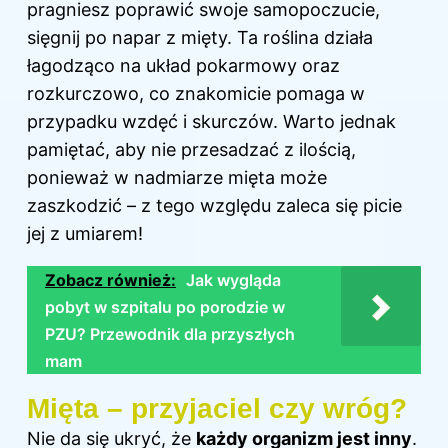
pragniesz poprawić swoje samopoczucie,
sięgnij po napar z mięty. Ta roślina działa
łagodząco na układ pokarmowy oraz
rozkurczowo, co znakomicie pomaga w
przypadku wzdęć i skurczów. Warto jednak
pamiętać, aby nie przesadzać z ilością,
ponieważ w nadmiarze mięta może
zaszkodzić – z tego względu zaleca się picie
jej z umiarem!
Zobacz również:
Jak wygląda
pobyt w szpitalu po porodzie w
PZU? Przewodnik dla przyszłych
mam
Mięta – przyjaciel czy wróg?
Nie da się ukryć, że
każdy organizm jest inny
.