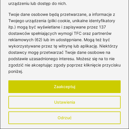
urządzeniu lub dostęp do nich.
Listerioza w ciąży – jak często należy się
Twoje dane osobowe będą przetwarzane, a informacje z
jej obawiać?
Twojego urządzenia (pliki cookie, unikalne identyfikatory
2026-04-28
itp.) mogą być wyświetlane i zapisywane przez 137
dostawców spełniających wymogi TFC oraz partnerów
reklamowych (62) lub im udostępniane. Mogą też być
wykorzystywane przez tę witrynę lub aplikację. Niektórzy
dostawcy mogę przetwarzać Twoje dane osobowe na
podstawie uzasadnionego interesu. Możesz się na to nie
zgodzić nie akceptując zgody poprzez kliknięcie przycisku
poniżej.
Kobieta
Zaakceptuj
Jak dbać o zwieracze po
porodzie – porady dla
Ustawienia
świeżo upieczonych mam
Odrzuć