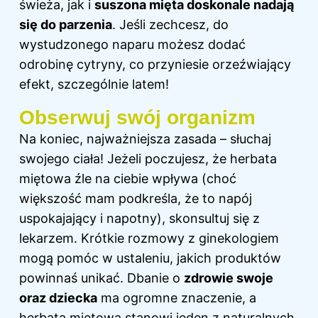
świeża, jak i
suszona mięta doskonale nadają
się do parzenia
. Jeśli zechcesz, do
wystudzonego naparu możesz dodać
odrobinę cytryny, co przyniesie orzeźwiający
efekt, szczególnie latem!
Obserwuj swój organizm
Na koniec, najważniejsza zasada – słuchaj
swojego ciała! Jeżeli poczujesz, że herbata
miętowa źle na ciebie wpływa (choć
większość mam podkreśla, że to napój
uspokajający i napotny), skonsultuj się z
lekarzem. Krótkie rozmowy z ginekologiem
mogą pomóc w ustaleniu, jakich produktów
powinnaś unikać. Dbanie o
zdrowie swoje
oraz dziecka
ma ogromne znaczenie, a
herbata miętowa stanowi jeden z naturalnych