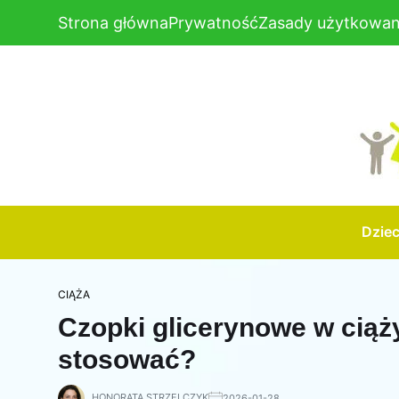
Strona główna
Prywatność
Zasady użytkowan
Dzie
CIĄŻA
Czopki glicerynowe w ciąży
stosować?
HONORATA STRZELCZYK
2026-01-28