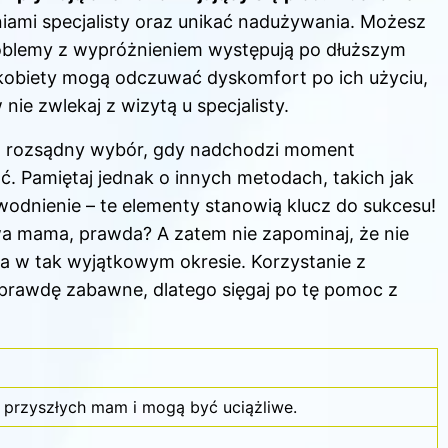
niami specjalisty oraz unikać nadużywania. Możesz
roblemy z wypróżnieniem występują po dłuższym
e kobiety mogą odczuwać dyskomfort po ich użyciu,
ie zwlekaj z wizytą u specjalisty.
ą rozsądny wybór, gdy nadchodzi moment
. Pamiętaj jednak o innych metodach, takich jak
odnienie – te elementy stanowią klucz do sukcesu!
a mama, prawda? A zatem nie zapominaj, że nie
cza w tak wyjątkowym okresie. Korzystanie z
prawdę zabawne, dlatego sięgaj po tę pomoc z
e przyszłych mam i mogą być uciążliwe.