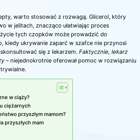
epty, warto
stosować
z rozwagą. Glicerol, który
wo w jelitach, znacząco ułatwiając proces
e użycie tych czopków może prowadzić do
, kiedy ukrywanie zaparć w szafce nie przynosi
skonsultować się z lekarzem.
Faktycznie, lekarz
ży
– niejednokrotnie oferował pomoc w rozwiązaniu
trywialne.
zne w ciąży?
 u ciężarnych
czeństwo przyszłym mamom?
dla przyszłych mam