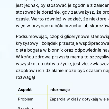
jest jednak, by stosować je zgodnie z zalece
stosować je doraźnie, gdy zauważysz, że p
czasie. Warto również wiedzieć, że niektór
więc w przypadku bólu brzucha lub skurczów n
Podsumowując, czopki glicerynowe stanowi
kryzysowy i żołądek przestaje współpracować
dieta bogata w błonnik oraz odpowiednie naw
W końcu zdrowa przyszła mama to szczęśliw
wszystko, co ułatwia życie, jest złe, zwłasz
czopków i ich działanie może być czasem na
rozwagą!
Aspekt
Informacje
Problem
Zaparcia w ciąży dotykają wiel
Składnik