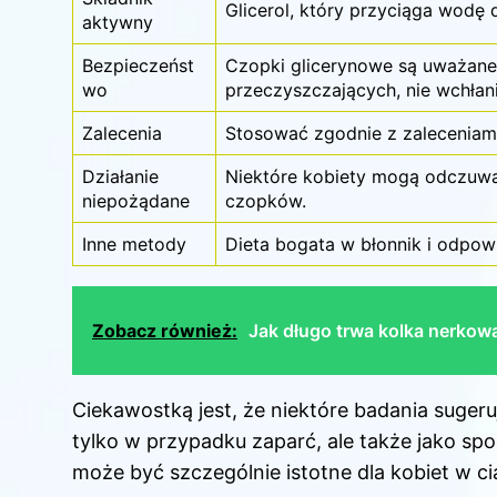
Glicerol, który przyciąga wodę d
aktywny
Bezpieczeńst
Czopki glicerynowe są uważane
wo
przeczyszczających, nie wchłani
Zalecenia
Stosować zgodnie z zaleceniami
Działanie
Niektóre kobiety mogą odczuwa
niepożądane
czopków.
Inne metody
Dieta bogata w błonnik i odpow
Zobacz również:
Jak długo trwa kolka nerkowa
Ciekawostką jest, że niektóre badania suger
tylko w przypadku zaparć, ale także jako s
może być szczególnie istotne dla kobiet w ci