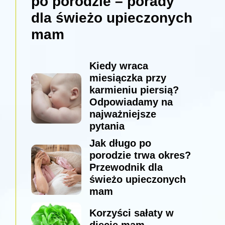
po porodzie – porady
dla świeżo upieczonych
mam
Kiedy wraca
miesiączka przy
karmieniu piersią?
Odpowiadamy na
najważniejsze
pytania
Jak długo po
porodzie trwa okres?
Przewodnik dla
świeżo upieczonych
mam
Korzyści sałaty w