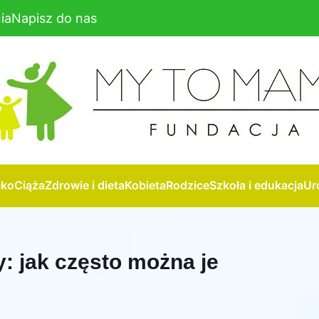
ia
Napisz do nas
cko
Ciąża
Zdrowie i dieta
Kobieta
Rodzice
Szkoła i edukacja
Ur
: jak często można je