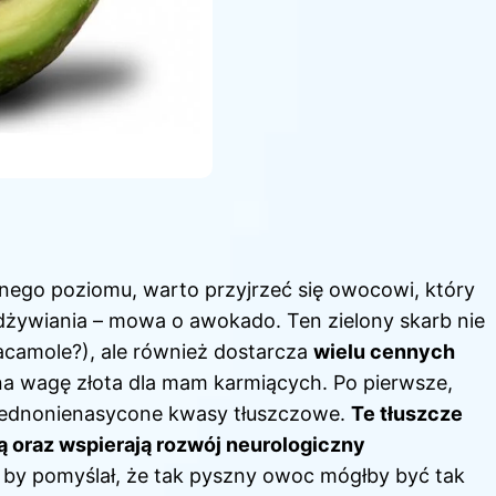
nego poziomu, warto przyjrzeć się owocowi, który
żywiania – mowa o awokado. Ten zielony skarb nie
acamole?), ale również dostarcza
wielu cennych
 na wagę złota
dla mam karmiących
. Po pierwsze,
jednonienasycone kwasy tłuszczowe.
Te tłuszcze
oraz wspierają rozwój neurologiczny
o by pomyślał, że tak pyszny owoc mógłby być tak