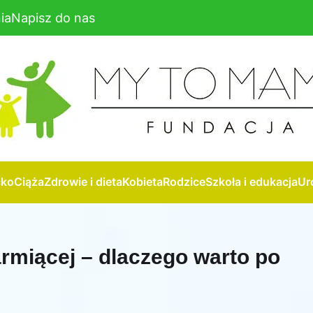
ia
Napisz do nas
cko
Ciąża
Zdrowie i dieta
Kobieta
Rodzice
Szkoła i edukacja
Ur
rmiącej – dlaczego warto po