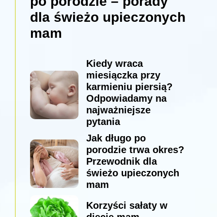
po porodzie – porady
dla świeżo upieczonych
mam
Kiedy wraca
miesiączka przy
karmieniu piersią?
Odpowiadamy na
najważniejsze
pytania
Jak długo po
porodzie trwa okres?
Przewodnik dla
świeżo upieczonych
mam
Korzyści sałaty w