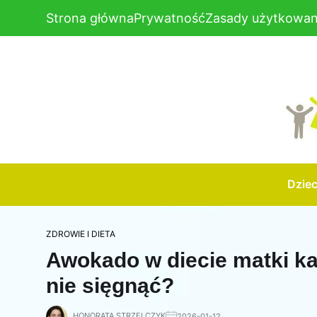
Strona główna
Prywatność
Zasady użytkowan
Dzie
ZDROWIE I DIETA
Awokado w diecie matki ka
nie sięgnąć?
HONORATA STRZELCZYK
2026-01-12