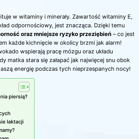
uje w witaminy i minerały. Zawartość witaminy E,
układ odpornościowy, jest znacząca. Dzięki temu
porność oraz mniejsze ryzyko przeziębień
– co jest
em każde kichnięcie w okolicy brzmi jak alarm!
okado wspierają pracę mózgu oraz układu
dy matka stara się załapać jak najwięcej snu obok
 naszą energię podczas tych nieprzespanych nocy!
ia piersią?
cych
e laktacji
 mamy?
 mam