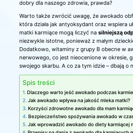
dobry dla naszego zdrowia, prawda?
Warto także zwrócić uwagę, że awokado obfit
która działa jak antyoksydant oraz wspiera 
matki karmiące mogą liczyć na
silniejszą od
niezwykle istotne, ponieważ z małym dziecki
Dodatkowo, witaminy z grupy B obecne w aw
nerwowego, co jest nieocenione w okresie, g
swojego skarbu. A co za tym idzie – dbają o
Spis treści
Dlaczego warto jeść awokado podczas karmien
Jak awokado wpływa na jakość mleka matki?
Korzyści zdrowotne awokado dla mam karmią
Bezpieczeństwo spożywania awokado w czasi
Jak wprowadzić awokado do diety karmiącej
Przepisy na dania z awokado dla karmiących