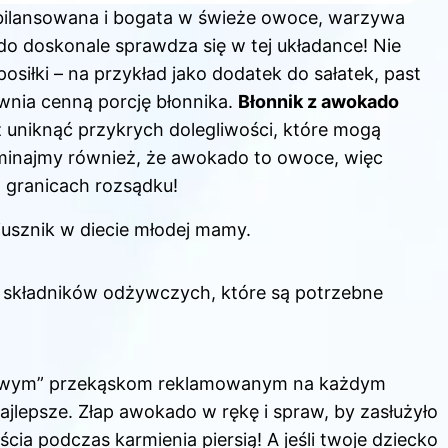
zbilansowana i bogata w świeże owoce, warzywa
do doskonale sprawdza się w tej układance! Nie
iłki – na przykład jako dodatek do sałatek, past
wnia cenną porcję błonnika.
Błonnik z awokado
 uniknąć przykrych dolegliwości, które mogą
inajmy również, że awokado to owoce, więc
 granicach rozsądku!
sznik w diecie młodej mamy.
h składników odżywczych, które są potrzebne
zdrowym” przekąskom reklamowanym na każdym
ajlepsze. Złap awokado w rękę i spraw, by zasłużyło
ia podczas karmienia piersią! A jeśli twoje dziecko