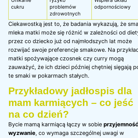
Unikanie
ryzyko
Wspiera układ
cukru
problemów
odpornościowy
zdrowotnych
Ciekawostką jest to, że badania wykazują, że sm
mleka matki może się różnić w zależności od diet
przez co dziecko już od najmłodszych lat może
rozwijać swoje preferencje smakowe. Na przykła
matki spożywające czosnek czy curry mogą
zauważyć, że ich dzieci później chętniej sięgają p
te smaki w pokarmach stałych.
Przykładowy jadłospis dla
mam karmiących – co jeść
na co dzień?
Bycie mamą karmiącą łączy w sobie
przyjemność
wyzwanie
, co wymaga szczególnej uwagi w