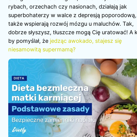
rybach, orzechach czy nasionach, działają jak
superbohaterzy w walce z depresją poporodową,
także wspierają rozwój mózgu u maluchów. Tak,
dobrze słyszysz, tłuszcze mogą Cię uratować! A 
by pomyślał, że
jedząc awokado, stajesz się
niesamowitą supermamą?