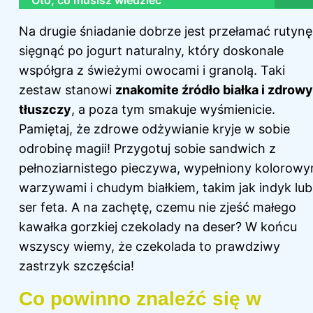
Oto, co musisz wiedzieć
Na drugie śniadanie dobrze jest przełamać rutynę 
sięgnąć po jogurt naturalny, który doskonale
współgra z świeżymi owocami i granolą. Taki
zestaw stanowi
znakomite źródło białka i zdrow
tłuszczy
, a poza tym smakuje wyśmienicie.
Pamiętaj, że zdrowe odżywianie kryje w sobie
odrobinę magii! Przygotuj sobie sandwich z
pełnoziarnistego pieczywa, wypełniony kolorowy
warzywami i chudym białkiem, takim jak indyk lub
ser feta. A na zachętę, czemu nie zjeść małego
kawałka gorzkiej czekolady na deser? W końcu
wszyscy wiemy, że czekolada to prawdziwy
zastrzyk szczęścia!
Co powinno znaleźć się w