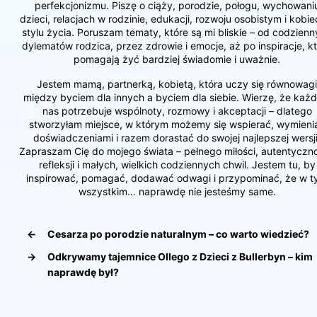
perfekcjonizmu. Piszę o ciąży, porodzie, połogu, wychowani
dzieci, relacjach w rodzinie, edukacji, rozwoju osobistym i kobi
stylu życia. Poruszam tematy, które są mi bliskie – od codzien
dylematów rodzica, przez zdrowie i emocje, aż po inspiracje, k
pomagają żyć bardziej świadomie i uważnie.
Jestem mamą, partnerką, kobietą, która uczy się równowagi
między byciem dla innych a byciem dla siebie. Wierzę, że każd
nas potrzebuje wspólnoty, rozmowy i akceptacji – dlatego
stworzyłam miejsce, w którym możemy się wspierać, wymieni
doświadczeniami i razem dorastać do swojej najlepszej wersji
Zapraszam Cię do mojego świata – pełnego miłości, autentyczno
refleksji i małych, wielkich codziennych chwil. Jestem tu, by
inspirować, pomagać, dodawać odwagi i przypominać, że w 
wszystkim… naprawdę nie jesteśmy same.
←
Cesarza po porodzie naturalnym – co warto wiedzieć?
→
Odkrywamy tajemnice Ollego z Dzieci z Bullerbyn – kim
naprawdę był?