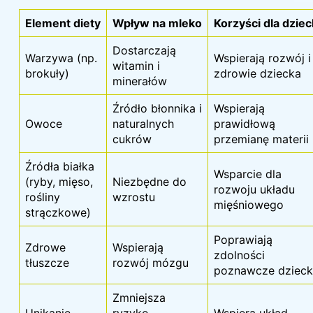
Element diety
Wpływ na mleko
Korzyści dla dzie
Dostarczają
Warzywa (np.
Wspierają rozwój i
witamin i
brokuły)
zdrowie dziecka
minerałów
Źródło błonnika i
Wspierają
Owoce
naturalnych
prawidłową
cukrów
przemianę materii
Źródła białka
Wsparcie dla
(ryby, mięso,
Niezbędne do
rozwoju układu
rośliny
wzrostu
mięśniowego
strączkowe)
Poprawiają
Zdrowe
Wspierają
zdolności
tłuszcze
rozwój mózgu
poznawcze dziec
Zmniejsza