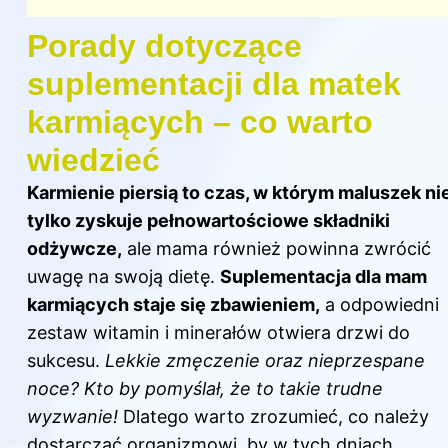
Porady dotyczące
suplementacji dla matek
karmiących – co warto
wiedzieć
Karmienie piersią to czas, w którym maluszek ni
tylko zyskuje pełnowartościowe składniki
odżywcze,
ale mama również powinna zwrócić
uwagę na swoją dietę.
Suplementacja dla mam
karmiących staje się zbawieniem,
a odpowiedni
zestaw witamin i minerałów otwiera drzwi do
sukcesu.
Lekkie zmęczenie oraz nieprzespane
noce? Kto by pomyślał, że to takie trudne
wyzwanie!
Dlatego warto zrozumieć, co należy
dostarczać organizmowi, by w tych dniach