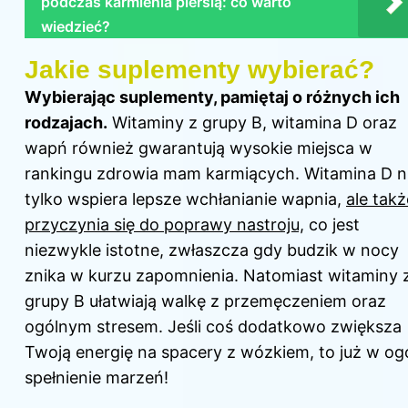
podczas karmienia piersią: co warto
wiedzieć?
Jakie suplementy wybierać?
Wybierając suplementy, pamiętaj o różnych ich
rodzajach.
Witaminy z grupy B, witamina D oraz
wapń również gwarantują wysokie miejsca w
rankingu zdrowia mam karmiących. Witamina D n
tylko wspiera lepsze wchłanianie wapnia,
ale takż
przyczynia się do poprawy nastroju,
co jest
niezwykle istotne, zwłaszcza gdy budzik w nocy
znika w kurzu zapomnienia. Natomiast witaminy 
grupy B ułatwiają walkę z przemęczeniem oraz
ogólnym stresem. Jeśli coś dodatkowo zwiększa
Twoją energię na spacery z wózkiem, to już w og
spełnienie marzeń!