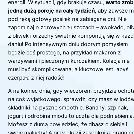
energii. W sytuacji, gdy brakuje czasu,
warto zrob
jedną dużą porcję na cały tydzień
, aby zawsze m
pod ręką gotowy posiłek na zabiegane dni. Nie
zapominaj o zdrowych tłuszczach – awokado, ol
z oliwek i orzechy świetnie komponują się w każ
daniu! Po intensywnym dniu dobrym pomysłem
będzie coś prostego, na przykład makaron z
warzywami i pieczonym kurczakiem. Kolacja nie
musi być skomplikowana, a kluczowe jest, abyś
czerpała z niej radość!
A na koniec dnia, gdy wieczorem przyjdzie ochot
na coś wyjątkowego, sprawdź, czy masz w lodó
składniki na pyszne smoothie. Banany, szpinak,
jogurt i odrobina miodu to uczta dla podniebienia.
Możesz z dumą powiedzieć, że dbasz o siebie i
swoje maluchy! A przy okazji zaspokoisz pragnien