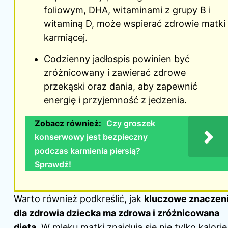
foliowym, DHA, witaminami z grupy B i
witaminą D, może wspierać zdrowie matki
karmiącej.
Codzienny jadłospis powinien być
zróżnicowany i zawierać zdrowe
przekąski oraz dania, aby zapewnić
energię i przyjemność z jedzenia.
Zobacz również:
Czy groszek
konserwowy jest bezpieczny
podczas karmienia piersią?
Sprawdź!
Warto również podkreślić, jak
kluczowe znaczen
dla zdrowia dziecka ma zdrowa i zróżnicowana
dieta
. W mleku matki znajdują się nie tylko kalorie