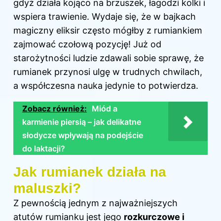
gdyż działa kojąco na brzuszek, łagodzi kolki i
wspiera trawienie. Wydaje się, że w bajkach
magiczny eliksir często mógłby z rumiankiem
zajmować czołową pozycję! Już od
starożytności ludzie zdawali sobie sprawę, że
rumianek przynosi ulgę w trudnych chwilach,
a współczesna nauka jedynie to potwierdza.
Zobacz również:
Miód a
karmienie piersią – jak delikatne
słodycze wpływają na podejście
do laktacji?
Jak rumianek działa na
maluszki?
Z pewnością jednym z najważniejszych
atutów rumianku jest jego
rozkurczowe i