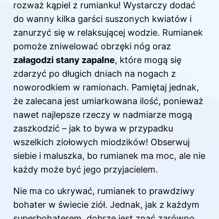
rozważ kąpiel z rumianku! Wystarczy dodać
do wanny kilka garści suszonych kwiatów i
zanurzyć się w relaksującej wodzie. Rumianek
pomoże zniwelować obrzęki nóg oraz
załagodzi stany zapalne
, które mogą się
zdarzyć po długich dniach na nogach z
noworodkiem w ramionach. Pamiętaj jednak,
że zalecana jest umiarkowana ilość, ponieważ
nawet najlepsze rzeczy w nadmiarze mogą
zaszkodzić – jak to bywa w przypadku
wszelkich ziołowych miodzików! Obserwuj
siebie i maluszka, bo rumianek ma moc, ale nie
każdy może być jego przyjacielem.
Nie ma co ukrywać, rumianek to prawdziwy
bohater w świecie ziół. Jednak, jak z każdym
superbohaterem, dobrze jest znać zarówno