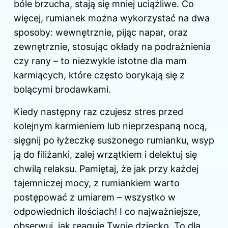
bóle brzucha, stają się mniej uciążliwe. Co
więcej, rumianek można wykorzystać na dwa
sposoby: wewnętrznie, pijąc napar, oraz
zewnętrznie, stosując okłady na podrażnienia
czy rany – to niezwykle istotne
dla mam
karmiących
, które często borykają się z
bolącymi brodawkami.
Kiedy następny raz czujesz stres przed
kolejnym karmieniem lub nieprzespaną nocą,
sięgnij po łyżeczkę suszonego rumianku, wsyp
ją do filiżanki, zalej wrzątkiem i delektuj się
chwilą relaksu. Pamiętaj, że jak przy każdej
tajemniczej mocy, z rumiankiem warto
postępować z umiarem – wszystko w
odpowiednich ilościach! I co najważniejsze,
obserwuj, jak reaguje Twoje dziecko. To dla