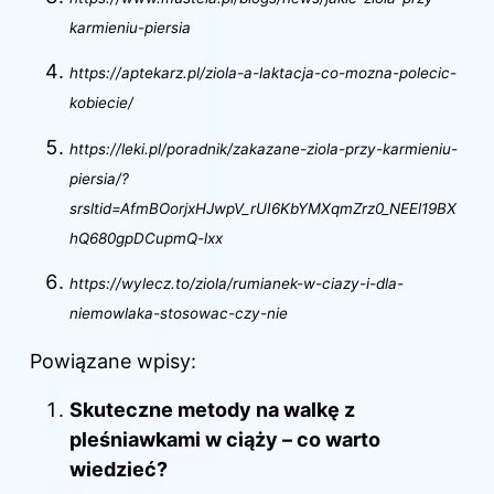
karmieniu-piersia
https://aptekarz.pl/ziola-a-laktacja-co-mozna-polecic-
kobiecie/
https://leki.pl/poradnik/zakazane-ziola-przy-karmieniu-
piersia/?
srsltid=AfmBOorjxHJwpV_rUI6KbYMXqmZrz0_NEEl19BX
hQ680gpDCupmQ-lxx
https://wylecz.to/ziola/rumianek-w-ciazy-i-dla-
niemowlaka-stosowac-czy-nie
Powiązane wpisy:
Skuteczne metody na walkę z
pleśniawkami w ciąży – co warto
wiedzieć?