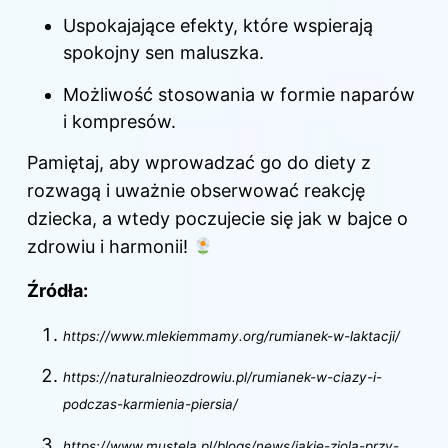
Uspokajające efekty, które wspierają
spokojny sen
maluszka
.
Możliwość stosowania w formie naparów
i kompresów.
Pamiętaj, aby wprowadzać go do diety z
rozwagą i uważnie obserwować reakcję
dziecka
, a wtedy poczujecie się jak w bajce o
zdrowiu i harmonii!
Źródła:
https://www.mlekiemmamy.org/rumianek-w-laktacji/
https://naturalnieozdrowiu.pl/rumianek-w-ciazy-i-
podczas-karmienia-piersia/
https://www.mustela.pl/blogs/news/jakie-ziola-przy-