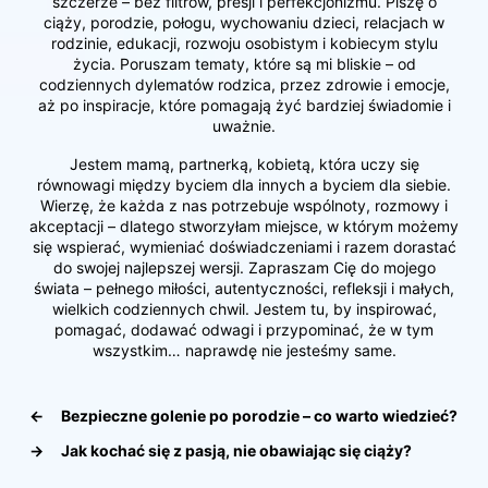
szczerze – bez filtrów, presji i perfekcjonizmu. Piszę o
ciąży, porodzie, połogu, wychowaniu dzieci, relacjach w
rodzinie, edukacji, rozwoju osobistym i kobiecym stylu
życia. Poruszam tematy, które są mi bliskie – od
codziennych dylematów rodzica, przez zdrowie i emocje,
aż po inspiracje, które pomagają żyć bardziej świadomie i
uważnie.
Jestem mamą, partnerką, kobietą, która uczy się
równowagi między byciem dla innych a byciem dla siebie.
Wierzę, że każda z nas potrzebuje wspólnoty, rozmowy i
akceptacji – dlatego stworzyłam miejsce, w którym możemy
się wspierać, wymieniać doświadczeniami i razem dorastać
do swojej najlepszej wersji. Zapraszam Cię do mojego
świata – pełnego miłości, autentyczności, refleksji i małych,
wielkich codziennych chwil. Jestem tu, by inspirować,
pomagać, dodawać odwagi i przypominać, że w tym
wszystkim… naprawdę nie jesteśmy same.
←
Bezpieczne golenie po porodzie – co warto wiedzieć?
→
Jak kochać się z pasją, nie obawiając się ciąży?