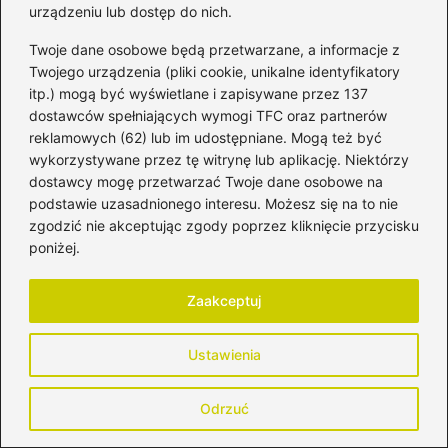
urządzeniu lub dostęp do nich.
Twoje dane osobowe będą przetwarzane, a informacje z
Twojego urządzenia (pliki cookie, unikalne identyfikatory
itp.) mogą być wyświetlane i zapisywane przez 137
Korzyści sałaty w diecie mam
dostawców spełniających wymogi TFC oraz partnerów
karmiących piersią
reklamowych (62) lub im udostępniane. Mogą też być
2026-04-30
wykorzystywane przez tę witrynę lub aplikację. Niektórzy
dostawcy mogę przetwarzać Twoje dane osobowe na
podstawie uzasadnionego interesu. Możesz się na to nie
zgodzić nie akceptując zgody poprzez kliknięcie przycisku
poniżej.
Zaakceptuj
Ustawienia
Odrzuć