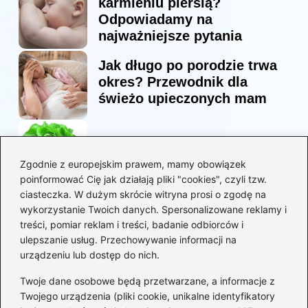
karmieniu piersią?
Odpowiadamy na
najważniejsze pytania
Jak długo po porodzie trwa
okres? Przewodnik dla
świeżo upieczonych mam
Korzyści sałaty w diecie
mam karmiących piersią
Zgodnie z europejskim prawem, mamy obowiązek
poinformować Cię jak działają pliki "cookies", czyli tzw.
ciasteczka. W dużym skrócie witryna prosi o zgodę na
Jaką biblia dla dzieci
wykorzystanie Twoich danych. Spersonalizowane reklamy i
wybrać, aby wzbudzić ich
treści, pomiar reklam i treści, badanie odbiorców i
zainteresowanie?
ulepszanie usług. Przechowywanie informacji na
urządzeniu lub dostęp do nich.
Kategorie
Twoje dane osobowe będą przetwarzane, a informacje z
Twojego urządzenia (pliki cookie, unikalne identyfikatory