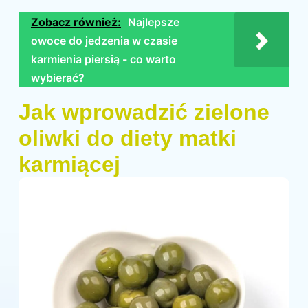
Zobacz również:
Najlepsze
owoce do jedzenia w czasie
karmienia piersią - co warto
wybierać?
Jak wprowadzić zielone
oliwki do diety matki
karmiącej