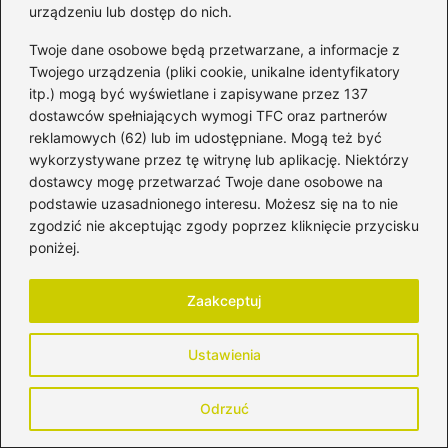
urządzeniu lub dostęp do nich.
Twoje dane osobowe będą przetwarzane, a informacje z
←
Bezpieczne stosowanie Gynoxin Uno a karmienie
Twojego urządzenia (pliki cookie, unikalne identyfikatory
piersią: co warto wiedzieć?
itp.) mogą być wyświetlane i zapisywane przez 137
→
Jak sprawić, aby dzieci chętnie wróciły do szkoły po
dostawców spełniających wymogi TFC oraz partnerów
wakacjach?
reklamowych (62) lub im udostępniane. Mogą też być
wykorzystywane przez tę witrynę lub aplikację. Niektórzy
dostawcy mogę przetwarzać Twoje dane osobowe na
podstawie uzasadnionego interesu. Możesz się na to nie
Dodaj komentarz
zgodzić nie akceptując zgody poprzez kliknięcie przycisku
poniżej.
Twój adres email nie zostanie opublikowany.
Wymagane pola są oznaczone
*
Zaakceptuj
Komentarz
*
Ustawienia
Odrzuć