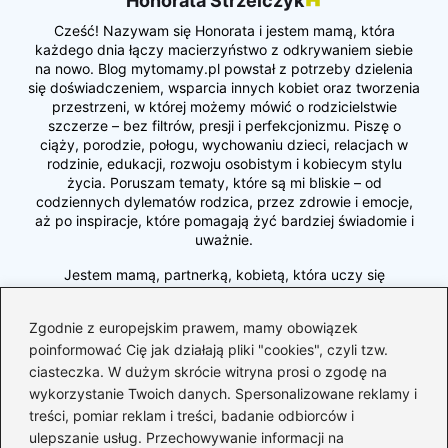
Honorata Strzelczyk
Cześć! Nazywam się Honorata i jestem mamą, która
każdego dnia łączy macierzyństwo z odkrywaniem siebie
na nowo. Blog mytomamy.pl powstał z potrzeby dzielenia
się doświadczeniem, wsparcia innych kobiet oraz tworzenia
przestrzeni, w której możemy mówić o rodzicielstwie
szczerze – bez filtrów, presji i perfekcjonizmu. Piszę o
ciąży, porodzie, połogu, wychowaniu dzieci, relacjach w
rodzinie, edukacji, rozwoju osobistym i kobiecym stylu
życia. Poruszam tematy, które są mi bliskie – od
codziennych dylematów rodzica, przez zdrowie i emocje,
aż po inspiracje, które pomagają żyć bardziej świadomie i
uważnie.
Jestem mamą, partnerką, kobietą, która uczy się
równowagi między byciem dla innych a byciem dla siebie.
Wierzę, że każda z nas potrzebuje wspólnoty, rozmowy i
Zgodnie z europejskim prawem, mamy obowiązek
akceptacji – dlatego stworzyłam miejsce, w którym możemy
poinformować Cię jak działają pliki "cookies", czyli tzw.
się wspierać, wymieniać doświadczeniami i razem dorastać
do swojej najlepszej wersji. Zapraszam Cię do mojego
ciasteczka. W dużym skrócie witryna prosi o zgodę na
świata – pełnego miłości, autentyczności, refleksji i małych,
wykorzystanie Twoich danych. Spersonalizowane reklamy i
wielkich codziennych chwil. Jestem tu, by inspirować,
treści, pomiar reklam i treści, badanie odbiorców i
pomagać, dodawać odwagi i przypominać, że w tym
ulepszanie usług. Przechowywanie informacji na
wszystkim… naprawdę nie jesteśmy same.