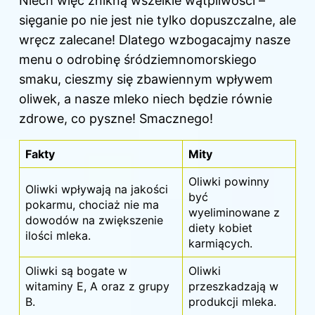
Niech więc znikną wszelkie wątpliwości –
sięganie po nie jest nie tylko dopuszczalne, ale
wręcz zalecane! Dlatego wzbogacajmy nasze
menu o odrobinę śródziemnomorskiego
smaku, cieszmy się zbawiennym wpływem
oliwek, a nasze mleko niech będzie równie
zdrowe, co pyszne! Smacznego!
Fakty
Mity
Oliwki powinny
Oliwki wpływają na jakości
być
pokarmu, chociaż nie ma
wyeliminowane z
dowodów na zwiększenie
diety kobiet
ilości mleka.
karmiących.
Oliwki są bogate w
Oliwki
witaminy E, A oraz z grupy
przeszkadzają w
B.
produkcji mleka.