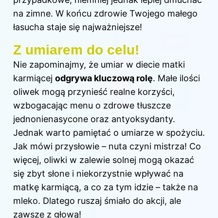
na zimne. W końcu zdrowie Twojego małego
łasucha staje się najważniejsze!
Z umiarem do celu!
Nie zapominajmy, że umiar w diecie matki
karmiącej
odgrywa kluczową rolę
. Małe ilości
oliwek mogą przynieść realne korzyści,
wzbogacając menu o zdrowe tłuszcze
jednonienasycone oraz antyoksydanty.
Jednak warto pamiętać o umiarze w spożyciu.
Jak mówi przysłowie – nuta czyni mistrza! Co
więcej, oliwki w zalewie solnej mogą okazać
się zbyt słone i niekorzystnie wpływać na
matkę karmiącą, a co za tym idzie – także na
mleko. Dlatego ruszaj śmiało do akcji, ale
zawsze z głową!