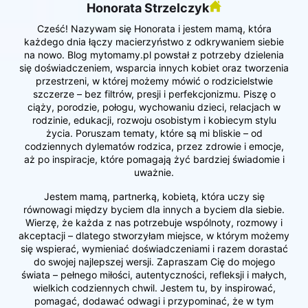
Honorata Strzelczyk
Cześć! Nazywam się Honorata i jestem mamą, która
każdego dnia łączy macierzyństwo z odkrywaniem siebie
na nowo. Blog mytomamy.pl powstał z potrzeby dzielenia
się doświadczeniem, wsparcia innych kobiet oraz tworzenia
przestrzeni, w której możemy mówić o rodzicielstwie
szczerze – bez filtrów, presji i perfekcjonizmu. Piszę o
ciąży, porodzie, połogu, wychowaniu dzieci, relacjach w
rodzinie, edukacji, rozwoju osobistym i kobiecym stylu
życia. Poruszam tematy, które są mi bliskie – od
codziennych dylematów rodzica, przez zdrowie i emocje,
aż po inspiracje, które pomagają żyć bardziej świadomie i
uważnie.
Jestem mamą, partnerką, kobietą, która uczy się
równowagi między byciem dla innych a byciem dla siebie.
Wierzę, że każda z nas potrzebuje wspólnoty, rozmowy i
akceptacji – dlatego stworzyłam miejsce, w którym możemy
się wspierać, wymieniać doświadczeniami i razem dorastać
do swojej najlepszej wersji. Zapraszam Cię do mojego
świata – pełnego miłości, autentyczności, refleksji i małych,
wielkich codziennych chwil. Jestem tu, by inspirować,
pomagać, dodawać odwagi i przypominać, że w tym