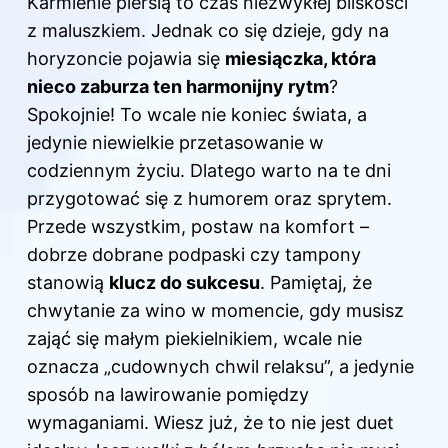
Karmienie piersią to czas niezwykłej bliskości
z maluszkiem. Jednak co się dzieje, gdy na
horyzoncie pojawia się
miesiączka, która
nieco zaburza ten harmonijny rytm
?
Spokojnie! To wcale nie koniec świata, a
jedynie niewielkie przetasowanie w
codziennym życiu. Dlatego warto na te dni
przygotować się z humorem oraz sprytem.
Przede wszystkim, postaw na komfort –
dobrze dobrane podpaski czy tampony
stanowią
klucz do sukcesu
. Pamiętaj, że
chwytanie za wino w momencie, gdy musisz
zająć się małym piekielnikiem, wcale nie
oznacza „cudownych chwil relaksu”, a jedynie
sposób na lawirowanie pomiędzy
wymaganiami. Wiesz już, że to nie jest duet