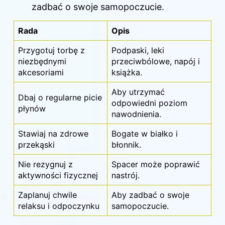
zadbać o swoje samopoczucie.
Rada
Opis
Przygotuj torbę z
Podpaski, leki
niezbędnymi
przeciwbólowe, napój i
akcesoriami
książka.
Aby utrzymać
Dbaj o regularne picie
odpowiedni poziom
płynów
nawodnienia.
Stawiaj na zdrowe
Bogate w białko i
przekąski
błonnik.
Nie rezygnuj z
Spacer może poprawić
aktywności fizycznej
nastrój.
Zaplanuj chwile
Aby zadbać o swoje
relaksu i odpoczynku
samopoczucie.