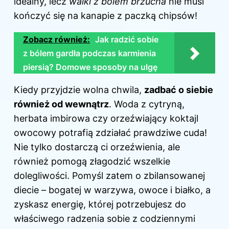
idealny, lecz
walki z bólem brzucha
nie musi
kończyć się na kanapie z paczką chipsów!
Zobacz również:
Jak radzić sobie
z bólem gardła podczas karmienia
piersią? Domowe sposoby na ulgę
Kiedy przyjdzie wolna chwila,
zadbać o siebie
również od wewnątrz
. Woda z cytryną,
herbata imbirowa czy orzeźwiający koktajl
owocowy potrafią zdziałać prawdziwe cuda!
Nie tylko dostarczą ci orzeźwienia, ale
również pomogą złagodzić wszelkie
dolegliwości. Pomyśl zatem o zbilansowanej
diecie – bogatej w warzywa, owoce i białko, a
zyskasz energię, której potrzebujesz do
właściwego radzenia sobie z codziennymi