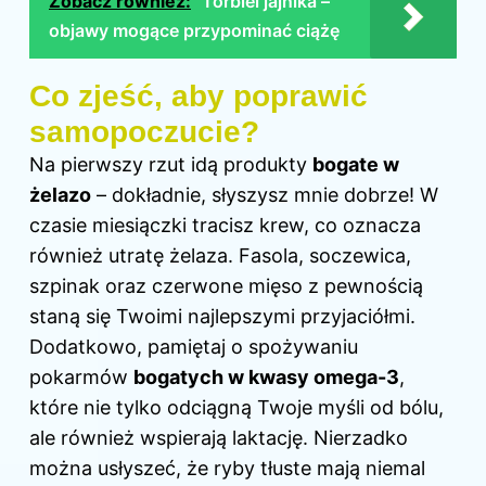
Zobacz również:
Torbiel jajnika –
objawy mogące przypominać ciążę
Co zjeść, aby poprawić
samopoczucie?
Na pierwszy rzut idą produkty
bogate w
żelazo
– dokładnie, słyszysz mnie dobrze! W
czasie miesiączki tracisz krew, co oznacza
również utratę żelaza. Fasola, soczewica,
szpinak oraz czerwone mięso z pewnością
staną się Twoimi najlepszymi przyjaciółmi.
Dodatkowo, pamiętaj o spożywaniu
pokarmów
bogatych w kwasy omega-3
,
które nie tylko odciągną Twoje myśli od bólu,
ale również wspierają laktację. Nierzadko
można usłyszeć, że ryby tłuste mają niemal