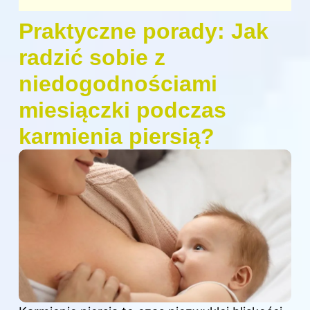
Praktyczne porady: Jak
radzić sobie z
niedogodnościami
miesiączki podczas
karmienia piersią?