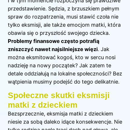
I w tym momencie rozpoczyna się prawdziwe
przedstawienie. Sędzia, z brzuszkiem pełnym
spraw do rozpatrzenia, musi stawić czoła nie
tylko eksmisji, ale także emocjom matki, która
obawia się o przyszłość swojego dziecka.
Problemy finansowe często potrafią
zniszczyć nawet najsilniejsze więzi
. Jak
można eksmitować kogoś, kto w sercu nosi
nadzieję na nowy początek? Jak zatem te
detale oddziałują na lokalne społeczności? Bez
wątpienia musimy podejść do tego delikatnie.
Społeczne skutki eksmisji
matki z dzieckiem
Bezsprzecznie, eksmisja matki z dzieckiem
niesie za sobą daleko idące konsekwencje. Nie
tylko rodzina nagle traci dach nad głową, ale