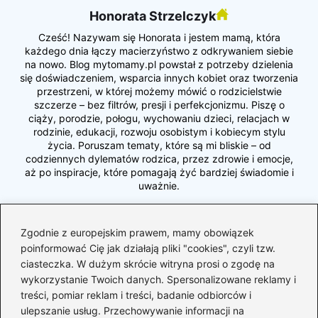
Honorata Strzelczyk
Cześć! Nazywam się Honorata i jestem mamą, która
każdego dnia łączy macierzyństwo z odkrywaniem siebie
na nowo. Blog mytomamy.pl powstał z potrzeby dzielenia
się doświadczeniem, wsparcia innych kobiet oraz tworzenia
przestrzeni, w której możemy mówić o rodzicielstwie
szczerze – bez filtrów, presji i perfekcjonizmu. Piszę o
ciąży, porodzie, połogu, wychowaniu dzieci, relacjach w
rodzinie, edukacji, rozwoju osobistym i kobiecym stylu
życia. Poruszam tematy, które są mi bliskie – od
codziennych dylematów rodzica, przez zdrowie i emocje,
aż po inspiracje, które pomagają żyć bardziej świadomie i
uważnie.
Jestem mamą, partnerką, kobietą, która uczy się
równowagi między byciem dla innych a byciem dla siebie.
Zgodnie z europejskim prawem, mamy obowiązek
Wierzę, że każda z nas potrzebuje wspólnoty, rozmowy i
poinformować Cię jak działają pliki "cookies", czyli tzw.
akceptacji – dlatego stworzyłam miejsce, w którym możemy
ciasteczka. W dużym skrócie witryna prosi o zgodę na
się wspierać, wymieniać doświadczeniami i razem dorastać
do swojej najlepszej wersji. Zapraszam Cię do mojego
wykorzystanie Twoich danych. Spersonalizowane reklamy i
świata – pełnego miłości, autentyczności, refleksji i małych,
treści, pomiar reklam i treści, badanie odbiorców i
wielkich codziennych chwil. Jestem tu, by inspirować,
ulepszanie usług. Przechowywanie informacji na