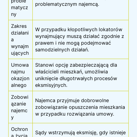
proble
problematycznym najemcą.
matycz
ny
Zakres
W przypadku kłopotliwych lokatorów
działani
wynajmujący muszą działać zgodnie z
a
prawem i nie mogą podejmować
wynajm
samodzielnych działań.
ujących
Umowa
Stanowi opcję zabezpieczającą dla
najmu
właścicieli mieszkań, umożliwia
okazjon
uniknięcie długotrwałych procesów
alnego
eksmisyjnych.
Zobowi
Najemca przyjmuje dobrowolne
ązanie
zobowiązanie opuszczenia mieszkania
najemc
w przypadku rozwiązania umowy.
y
Ochron
Sądy wstrzymują eksmisję, gdy istnieje
a życia