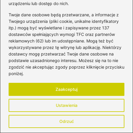
pomagać, dodawać odwagi i przypominać, że w tym
urządzeniu lub dostęp do nich.
wszystkim… naprawdę nie jesteśmy same.
Twoje dane osobowe będą przetwarzane, a informacje z
Twojego urządzenia (pliki cookie, unikalne identyfikatory
←
Czy podawać dziecku wodę? Sprawdź, co mówi
itp.) mogą być wyświetlane i zapisywane przez 137
medycyna i eksperci
dostawców spełniających wymogi TFC oraz partnerów
→
Szukasz wsparcia? Jak pokonać trudności ze
reklamowych (62) lub im udostępniane. Mogą też być
schudnięciem po porodzie na forum kobiet
wykorzystywane przez tę witrynę lub aplikację. Niektórzy
dostawcy mogę przetwarzać Twoje dane osobowe na
podstawie uzasadnionego interesu. Możesz się na to nie
zgodzić nie akceptując zgody poprzez kliknięcie przycisku
Dodaj komentarz
poniżej.
Twój adres email nie zostanie opublikowany.
Zaakceptuj
Wymagane pola są oznaczone
*
Ustawienia
Komentarz
*
Odrzuć