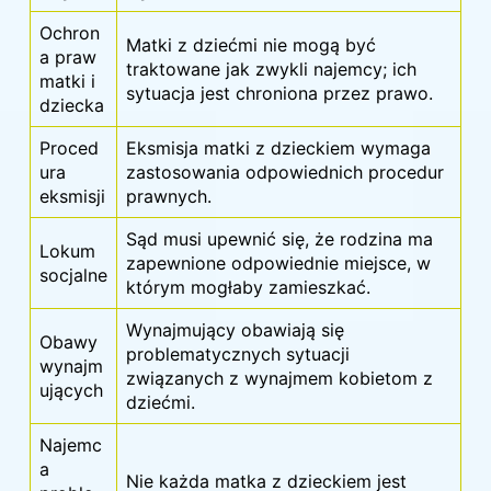
Ochron
Matki z dziećmi nie mogą być
a praw
traktowane jak zwykli najemcy; ich
matki i
sytuacja jest chroniona przez prawo.
dziecka
Proced
Eksmisja matki z dzieckiem wymaga
ura
zastosowania odpowiednich procedur
eksmisji
prawnych.
Sąd musi upewnić się, że rodzina ma
Lokum
zapewnione odpowiednie miejsce, w
socjalne
którym mogłaby zamieszkać.
Wynajmujący obawiają się
Obawy
problematycznych sytuacji
wynajm
związanych z wynajmem kobietom z
ujących
dziećmi.
Najemc
a
Nie każda matka z dzieckiem jest