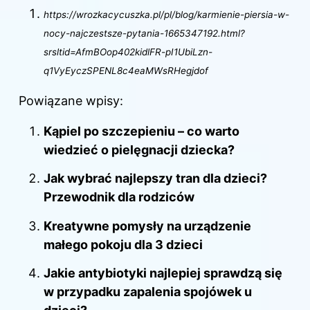
https://wrozkacycuszka.pl/pl/blog/karmienie-piersia-w-
nocy-najczestsze-pytania-1665347192.html?
srsltid=AfmBOop402kidlFR-pI1UbiLzn-
q1VyEyczSPENL8c4eaMWsRHegjdof
Powiązane wpisy:
Kąpiel po szczepieniu – co warto
wiedzieć o pielęgnacji dziecka?
Jak wybrać najlepszy tran dla dzieci?
Przewodnik dla rodziców
Kreatywne pomysły na urządzenie
małego pokoju dla 3 dzieci
Jakie antybiotyki najlepiej sprawdzą się
w przypadku zapalenia spojówek u