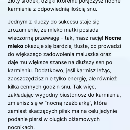
złoty środek, dzięki któremu połączysz nocne
karmienia z odpowiednią ilością snu.
Jednym z kluczy do sukcesu staje się
zrozumienie, że mleko matki posiada
wieczorną przewagę – tak, masz rację!
Nocne
mleko
okazuje się bardziej tłuste, co prowadzi
do większego zadowolenia maluszka oraz
daje mu większe szanse na dłuższy sen po
karmieniu. Dodatkowo, jeśli karmisz leżąc,
zaoszczędzisz nie tylko energię, ale również
kilka cennych godzin snu. Tak więc,
zakładając wygodny biustonosz do karmienia,
zmienisz się w “nocną rzeźbiarkę”, która
zamiast skaczących piłek ma na celu jedynie
podanie piersi w długich piżamowych
nocnikach.