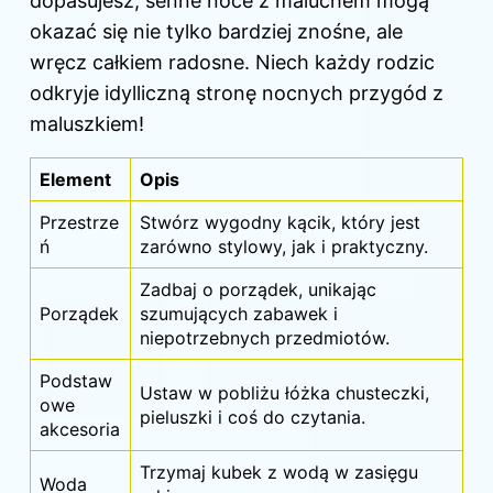
dopasujesz, senne noce z maluchem mogą
okazać się nie tylko bardziej znośne, ale
wręcz całkiem radosne. Niech każdy rodzic
odkryje idylliczną stronę nocnych przygód z
maluszkiem!
Element
Opis
Przestrze
Stwórz wygodny kącik, który jest
ń
zarówno stylowy, jak i praktyczny.
Zadbaj o porządek, unikając
Porządek
szumujących zabawek i
niepotrzebnych przedmiotów.
Podstaw
Ustaw w pobliżu łóżka chusteczki,
owe
pieluszki i coś do czytania.
akcesoria
Trzymaj kubek z wodą w zasięgu
Woda