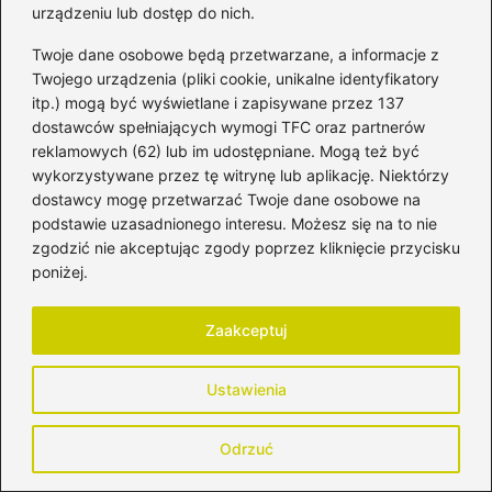
urządzeniu lub dostęp do nich.
Zapamiętaj moje dane w tej przeglądarce
Twoje dane osobowe będą przetwarzane, a informacje z
podczas pisania kolejnych komentarzy.
Twojego urządzenia (pliki cookie, unikalne identyfikatory
itp.) mogą być wyświetlane i zapisywane przez 137
dostawców spełniających wymogi TFC oraz partnerów
reklamowych (62) lub im udostępniane. Mogą też być
wykorzystywane przez tę witrynę lub aplikację. Niektórzy
Poczytaj więcej
dostawcy mogę przetwarzać Twoje dane osobowe na
podstawie uzasadnionego interesu. Możesz się na to nie
zgodzić nie akceptując zgody poprzez kliknięcie przycisku
poniżej.
Zaakceptuj
Ustawienia
Odrzuć