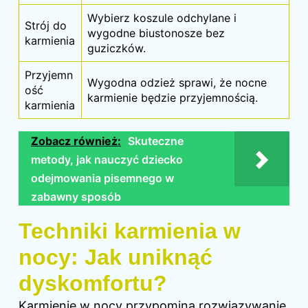
Wybierz koszule odchylane i
Strój do
wygodne biustonosze bez
karmienia
guziczków.
Przyjemn
Wygodna odzież sprawi, że nocne
ość
karmienie będzie przyjemnością.
karmienia
Zobacz również:
Skuteczne
metody, jak nauczyć dziecko
odejmowania pisemnego w
zabawny sposób
Techniki karmienia w
nocy: Jak uniknąć
dyskomfortu?
Karmienie w nocy przypomina rozwiązywanie