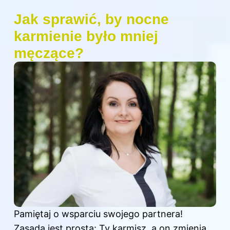
Jak sprawić, by nocne
karmienie było mniej
męczące?
Pamiętaj o wsparciu swojego partnera!
Zasada jest prosta: Ty karmisz, a on zmienia