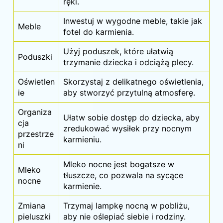
ręki.
Inwestuj w wygodne meble, takie jak
Meble
fotel do karmienia.
Użyj poduszek, które ułatwią
Poduszki
trzymanie dziecka i odciążą plecy.
Oświetlen
Skorzystaj z delikatnego oświetlenia,
ie
aby stworzyć przytulną atmosferę.
Organiza
Ułatw sobie dostęp do dziecka, aby
cja
zredukować wysiłek przy nocnym
przestrze
karmieniu.
ni
Mleko nocne jest bogatsze w
Mleko
tłuszcze, co pozwala na sycące
nocne
karmienie.
Zmiana
Trzymaj lampkę nocną w pobliżu,
pieluszki
aby nie oślepiać siebie i rodziny.