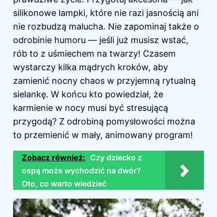
silikonowe lampki, które nie razi jasnością ani
nie rozbudzą malucha. Nie zapominaj także o
odrobinie humoru — jeśli już musisz wstać,
rób to z uśmiechem na twarzy! Czasem
wystarczy kilka mądrych kroków, aby
zamienić nocny chaos w przyjemną rytualną
sielankę. W końcu kto powiedział, że
karmienie w nocy musi być stresującą
przygodą? Z odrobiną pomysłowości można
to przemienić w mały, animowany program!
Zobacz również:
Czy dziecko z
ospą może wychodzić na dwór?
Oto, co warto wiedzieć