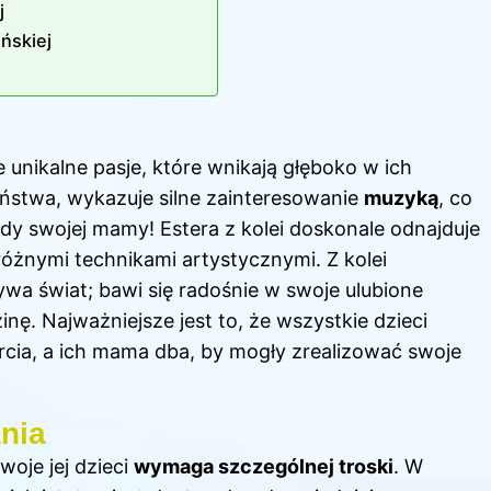
j
ńskiej
e unikalne pasje, które wnikają głęboko w ich
eństwa, wykazuje silne zainteresowanie
muzyką
, co
dy swojej mamy! Estera z kolei doskonale odnajduje
różnymi technikami artystycznymi. Z kolei
ywa świat; bawi się radośnie w swoje ulubione
nę. Najważniejsze jest to, że wszystkie dzieci
arcia, a ich mama dba, by mogły zrealizować swoje
nia
woje jej dzieci
wymaga szczególnej troski
. W