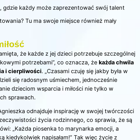
, gdzie każdy może zaprezentować swój talent
gotowania? Tu ma swoje miejsce również mały
miłość
ęta, że każde z jej dzieci potrzebuje szczególnej
jątkowymi potrzebami”, co oznacza, że
każda chwila
 i cierpliwości
. „Czasami czuję się jakby była w
– dzieli się radosnym uśmiechem, jednocześnie
ianie dzieciom wsparcia i miłości nie tylko w
ych sprawach.
gnieszka odnajduje inspirację w swojej twórczości
zeczywistości życia rodzinnego, co sprawia, że są
ówi: „Każda piosenka to marynarka emocji, a
ką kiedykolwiek napisałam!” Tak więc życie z