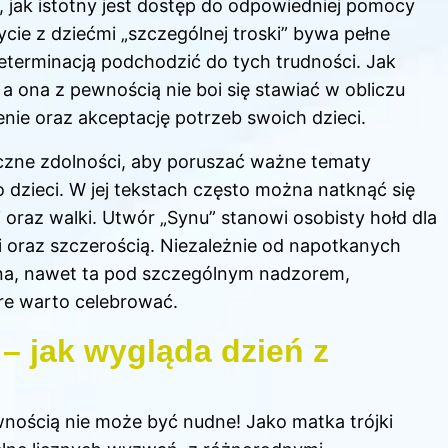
, jak istotny jest dostęp do odpowiedniej pomocy
cie z dziećmi „szczególnej troski” bywa pełne
eterminacją podchodzić do tych trudności. Jak
 a ona z pewnością nie boi się stawiać w obliczu
enie oraz akceptację potrzeb swoich dzieci.
czne zdolności, aby poruszać ważne tematy
dzieci. W jej tekstach często można natknąć się
 oraz walki. Utwór „Synu” stanowi osobisty hołd dla
i oraz szczerością. Niezależnie od napotkanych
zina, nawet ta pod szczególnym nadzorem,
re warto celebrować.
– jak wygląda dzień z
wnością nie może być nudne! Jako matka trójki