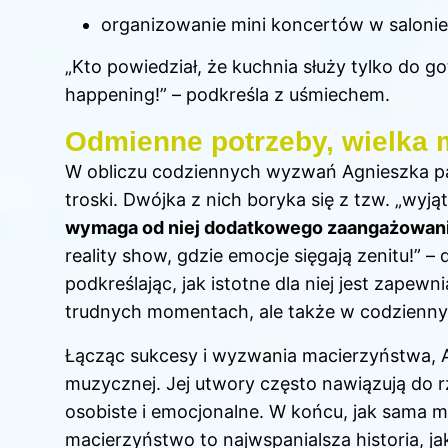
organizowanie mini koncertów w salonie
„Kto powiedział, że kuchnia służy tylko do 
happening!” – podkreśla z uśmiechem.
Odmienne potrzeby, wielka 
W obliczu codziennych wyzwań Agnieszka pami
troski. Dwójka z nich boryka się z tzw. „wy
wymaga od niej dodatkowego zaangażowania
reality show, gdzie emocje sięgają zenitu!” 
podkreślając, jak istotne dla niej jest zapewn
trudnych momentach, ale także w codzienn
Łącząc sukcesy i wyzwania macierzyństwa, A
muzycznej. Jej utwory często nawiązują do r
osobiste i emocjonalne. W końcu, jak sama m
macierzyństwo to najwspanialsza historia, ja