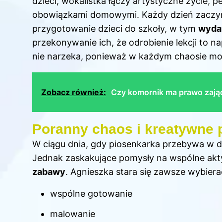
dzieci, wokalistka łączy artystyczne życie,
obowiązkami domowymi. Każdy dzień zaczyna
przygotowanie dzieci do szkoły, w tym
wydaw
przekonywanie ich, że odrobienie lekcji to 
nie narzeka, ponieważ w każdym chaosie mo
Zobacz również:
Czy komornik ma prawo zająć
Poranny chaos i kreatywne
W ciągu dnia, gdy piosenkarka przebywa w do
Jednak zaskakujące pomysły na wspólne ak
zabawy
. Agnieszka stara się zawsze wybiera
wspólne gotowanie
malowanie