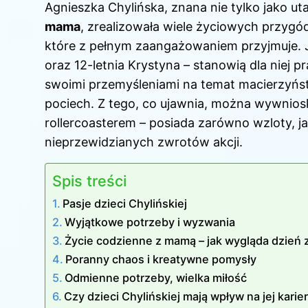
Agnieszka Chylińska, znana nie tylko jako ut
mama
, zrealizowała wiele życiowych przygód
które z pełnym zaangażowaniem przyjmuje. Jej 
oraz 12-letnia Krystyna – stanowią dla niej 
swoimi przemyśleniami na temat macierzyńst
pociech. Z tego, co ujawnia, można wywnios
rollercoasterem – posiada zarówno wzloty, jak
nieprzewidzianych zwrotów akcji.
Spis treści
Pasje dzieci Chylińskiej
Wyjątkowe potrzeby i wyzwania
Życie codzienne z mamą – jak wygląda dzień 
Poranny chaos i kreatywne pomysły
Odmienne potrzeby, wielka miłość
Czy dzieci Chylińskiej mają wpływ na jej kari