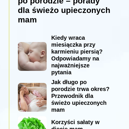
po porodzie – porady
dla świeżo upieczonych
mam
Kiedy wraca
miesiączka przy
karmieniu piersią?
Odpowiadamy na
najważniejsze
pytania
Jak długo po
porodzie trwa okres?
Przewodnik dla
świeżo upieczonych
mam
Korzyści sałaty w