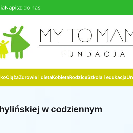
ia
Napisz do nas
cko
Ciąża
Zdrowie i dieta
Kobieta
Rodzice
Szkoła i edukacja
Ur
Chylińskiej w codziennym