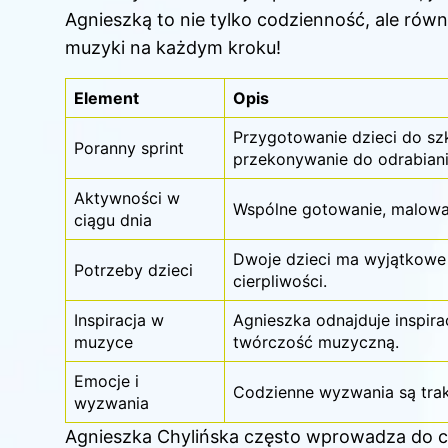
Agnieszką to nie tylko codzienność, ale równ
muzyki na każdym kroku!
Element
Opis
Przygotowanie dzieci do szk
Poranny sprint
przekonywanie do odrabiania
Aktywności w
Wspólne gotowanie, malowan
ciągu dnia
Dwoje
dzieci
ma wyjątkowe 
Potrzeby dzieci
cierpliwości.
Inspiracja w
Agnieszka odnajduje inspir
muzyce
twórczość muzyczną.
Emocje i
Codzienne wyzwania są trak
wyzwania
Agnieszka Chylińska często wprowadza do co