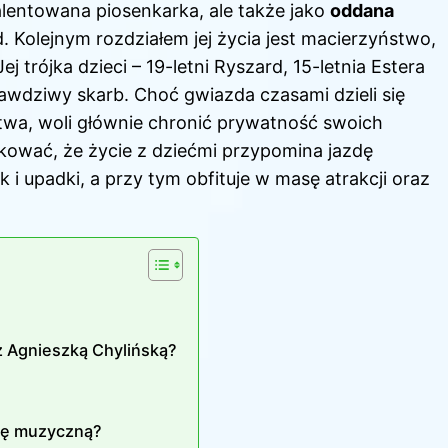
alentowana piosenkarka, ale także jako
oddana
. Kolejnym rozdziałem jej życia jest macierzyństwo,
trójka dzieci – 19-letni Ryszard, 15-letnia Estera
prawdziwy skarb. Choć gwiazda czasami dzieli się
wa, woli głównie chronić prywatność swoich
kować, że życie z dziećmi przypomina jazdę
 i upadki, a przy tym obfituje w masę atrakcji oraz
z Agnieszką Chylińską?
erę muzyczną?