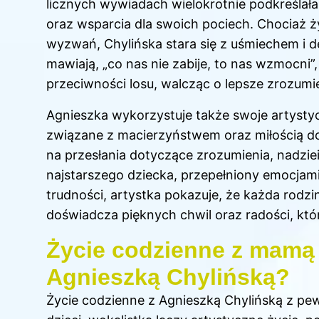
licznych wywiadach wielokrotnie podkreślała
oraz wsparcia dla swoich pociech. Chociaż ży
wyzwań, Chylińska stara się z uśmiechem i d
mawiają, „co nas nie zabije, to nas wzmocni”,
przeciwności losu, walcząc o lepsze zrozumi
Agnieszka wykorzystuje także swoje artysty
związane z macierzyństwem oraz miłością do 
na przesłania dotyczące zrozumienia, nadziei
najstarszego dziecka, przepełniony emocjam
trudności, artystka pokazuje, że każda rod
doświadcza pięknych chwil oraz radości, któ
Życie codzienne z mamą 
Agnieszką Chylińską?
Życie codzienne z Agnieszką Chylińską z pe