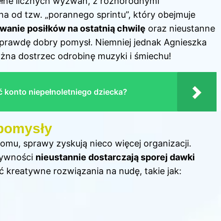
 pełne licznych wyzwań, z różnorodnymi
 od tzw. „porannego sprintu”, który obejmuje
anie posiłków na ostatnią chwilę
oraz nieustanne
naprawdę dobry pomysł. Niemniej jednak Agnieszka
żna dostrzec odrobinę muzyki i śmiechu!
 konto niepełnoletniego dziecka?
 pomysły
mu, sprawy zyskują nieco więcej organizacji.
tywności
nieustannie dostarczają sporej dawki
ć kreatywne rozwiązania na nudę, takie jak: