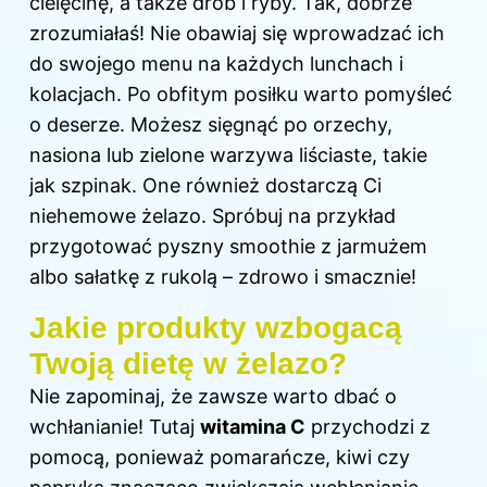
cielęcinę, a także drób i ryby. Tak, dobrze
zrozumiałaś! Nie obawiaj się wprowadzać ich
do swojego menu na każdych lunchach i
kolacjach. Po obfitym posiłku warto pomyśleć
o deserze. Możesz sięgnąć po orzechy,
nasiona lub zielone warzywa liściaste, takie
jak szpinak. One również dostarczą Ci
niehemowe żelazo. Spróbuj na przykład
przygotować pyszny smoothie z jarmużem
albo sałatkę z rukolą – zdrowo i smacznie!
Jakie produkty wzbogacą
Twoją dietę w żelazo?
Nie zapominaj, że zawsze warto dbać o
wchłanianie! Tutaj
witamina C
przychodzi z
pomocą, ponieważ pomarańcze, kiwi czy