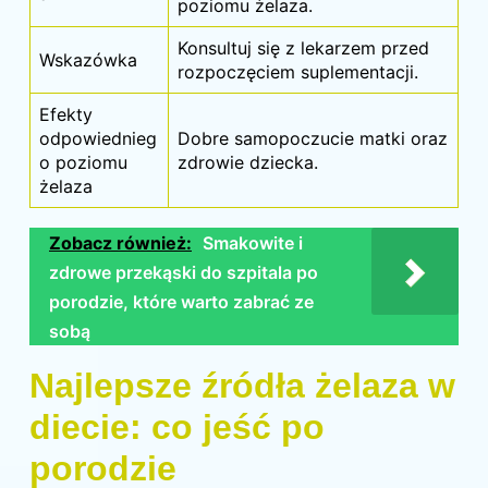
poziomu żelaza.
Konsultuj się z lekarzem przed
Wskazówka
rozpoczęciem suplementacji.
Efekty
odpowiednieg
Dobre samopoczucie matki oraz
o poziomu
zdrowie dziecka.
żelaza
Zobacz również:
Smakowite i
zdrowe przekąski do szpitala po
porodzie, które warto zabrać ze
sobą
Najlepsze źródła żelaza w
diecie: co jeść po
porodzie