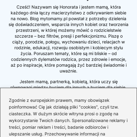
Cześć! Nazywam się Honorata i jestem mamą, która
każdego dnia łączy macierzyństwo z odkrywaniem siebie
na nowo. Blog mytomamy.pl powstał z potrzeby dzielenia
się doświadczeniem, wsparcia innych kobiet oraz tworzenia
przestrzeni, w której możemy mówić o rodzicielstwie
szczerze – bez filtrów, presji i perfekcjonizmu. Piszę o
ciąży, porodzie, połogu, wychowaniu dzieci, relacjach w
rodzinie, edukacji, rozwoju osobistym i kobiecym stylu
życia. Poruszam tematy, które są mi bliskie – od
codziennych dylematów rodzica, przez zdrowie i emocje,
aż po inspiracje, które pomagają żyć bardziej świadomie i
uważnie.
Jestem mamą, partnerką, kobietą, która uczy się
równowagi między byciem dla innych a byciem dla siebie.
Wierzę, że każda z nas potrzebuje wspólnoty, rozmowy i
akceptacji – dlatego stworzyłam miejsce, w którym możemy
Zgodnie z europejskim prawem, mamy obowiązek
się wspierać, wymieniać doświadczeniami i razem dorastać
poinformować Cię jak działają pliki "cookies", czyli tzw.
do swojej najlepszej wersji. Zapraszam Cię do mojego
ciasteczka. W dużym skrócie witryna prosi o zgodę na
świata – pełnego miłości, autentyczności, refleksji i małych,
wykorzystanie Twoich danych. Spersonalizowane reklamy i
wielkich codziennych chwil. Jestem tu, by inspirować,
treści, pomiar reklam i treści, badanie odbiorców i
pomagać, dodawać odwagi i przypominać, że w tym
ulepszanie usług. Przechowywanie informacji na
wszystkim… naprawdę nie jesteśmy same.