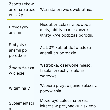
Zapotrzebow
anie na żelazo
Wzrasta prawie dwukrotnie.
w ciąży
Niedobór żelaza z powodu
Przyczyny
diety, obfitych miesiączek,
anemii
utraty krwi podczas porodu.
Statystyka
Aż 50% kobiet doświadcza
anemii po
anemii po porodzie.
porodzie
Wątróbka, czerwone mięso,
Źródła żelaza
fasola, orzechy, zielone
w diecie
warzywa.
Wspiera przyswajanie żelaza z
Witamina C
pożywienia.
Może być zalecana przez
Suplementacj
lekarza w przypadku niskiego
a