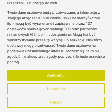
urządzeniu lub dostęp do nich.
Twoje dane osobowe będą przetwarzane, a informacje z
←
Jakie antybiotyki najlepiej sprawdzą się w przypadku
Twojego urządzenia (pliki cookie, unikalne identyfikatory
zapalenia spojówek u dzieci?
itp.) mogą być wyświetlane i zapisywane przez 137
→
Jak prawidłowo liczyć 1 tydzień ciąży – przewodnik
dostawców spełniających wymogi TFC oraz partnerów
dla przyszłych mam
reklamowych (62) lub im udostępniane. Mogą też być
wykorzystywane przez tę witrynę lub aplikację. Niektórzy
dostawcy mogę przetwarzać Twoje dane osobowe na
podstawie uzasadnionego interesu. Możesz się na to nie
Dodaj komentarz
zgodzić nie akceptując zgody poprzez kliknięcie przycisku
poniżej.
Twój adres email nie zostanie opublikowany.
Wymagane pola są oznaczone
*
Zaakceptuj
Komentarz
*
Ustawienia
Odrzuć