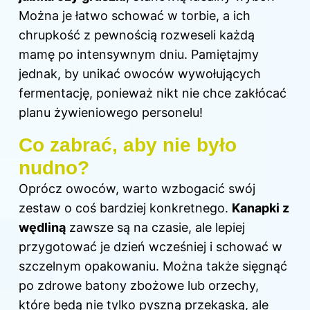
Można je łatwo schować w torbie, a ich
chrupkość z pewnością rozweseli każdą
mamę po intensywnym dniu. Pamiętajmy
jednak, by unikać owoców wywołujących
fermentację, ponieważ nikt nie chce zakłócać
planu żywieniowego personelu!
Co zabrać, aby nie było
nudno?
Oprócz owoców, warto wzbogacić swój
zestaw o coś bardziej konkretnego.
Kanapki z
wędliną
zawsze są na czasie, ale lepiej
przygotować je dzień wcześniej i schować w
szczelnym opakowaniu. Można także sięgnąć
po zdrowe batony zbożowe lub orzechy,
które będą nie tylko pyszną przekąską, ale