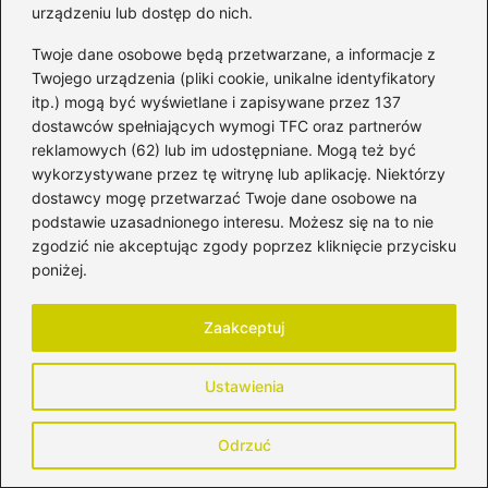
urządzeniu lub dostęp do nich.
Twoje dane osobowe będą przetwarzane, a informacje z
Twojego urządzenia (pliki cookie, unikalne identyfikatory
itp.) mogą być wyświetlane i zapisywane przez 137
dostawców spełniających wymogi TFC oraz partnerów
reklamowych (62) lub im udostępniane. Mogą też być
wykorzystywane przez tę witrynę lub aplikację. Niektórzy
Zdrowa dieta matki karmiącej piersią –
dostawcy mogę przetwarzać Twoje dane osobowe na
praktyczna tabela żywieniowa dla każdej
podstawie uzasadnionego interesu. Możesz się na to nie
mamy
zgodzić nie akceptując zgody poprzez kliknięcie przycisku
2026-04-25
poniżej.
Zaakceptuj
Ustawienia
Odrzuć