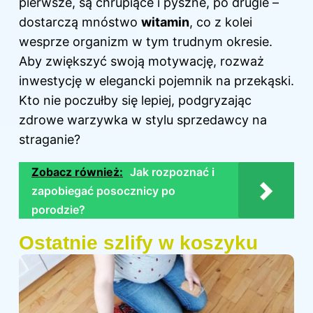
pierwsze, są chrupiące i pyszne, po drugie –
dostarczą mnóstwo
witamin
, co z kolei
wesprze organizm w tym trudnym okresie.
Aby zwiększyć swoją motywację, rozważ
inwestycję w elegancki pojemnik na przekąski.
Kto nie poczułby się lepiej, podgryzając
zdrowe warzywka w stylu sprzedawcy na
straganie?
Zobacz również:
Jak rozpoznać i
zapobiegać posocznicy po
porodzie?
Ostatnie szlify w koszyku