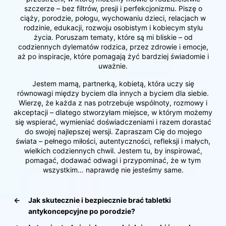
szczerze – bez filtrów, presji i perfekcjonizmu. Piszę o
ciąży, porodzie, połogu, wychowaniu dzieci, relacjach w
rodzinie, edukacji, rozwoju osobistym i kobiecym stylu
życia. Poruszam tematy, które są mi bliskie – od
codziennych dylematów rodzica, przez zdrowie i emocje,
aż po inspiracje, które pomagają żyć bardziej świadomie i
uważnie.
Jestem mamą, partnerką, kobietą, która uczy się
równowagi między byciem dla innych a byciem dla siebie.
Wierzę, że każda z nas potrzebuje wspólnoty, rozmowy i
akceptacji – dlatego stworzyłam miejsce, w którym możemy
się wspierać, wymieniać doświadczeniami i razem dorastać
do swojej najlepszej wersji. Zapraszam Cię do mojego
świata – pełnego miłości, autentyczności, refleksji i małych,
wielkich codziennych chwil. Jestem tu, by inspirować,
pomagać, dodawać odwagi i przypominać, że w tym
wszystkim… naprawdę nie jesteśmy same.
←
Jak skutecznie i bezpiecznie brać tabletki
antykoncepcyjne po porodzie?