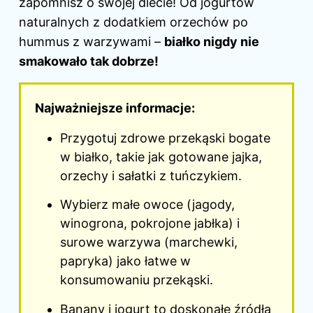
zapomnisz o swojej diecie! Od jogurtów
naturalnych z dodatkiem orzechów po
hummus z warzywami –
białko nigdy nie
smakowało tak dobrze!
Najważniejsze informacje:
Przygotuj zdrowe przekąski bogate
w białko, takie jak gotowane jajka,
orzechy i sałatki z tuńczykiem.
Wybierz małe owoce (jagody,
winogrona, pokrojone jabłka) i
surowe warzywa (marchewki,
papryka) jako łatwe w
konsumowaniu przekąski.
Banany i jogurt to doskonałe źródła