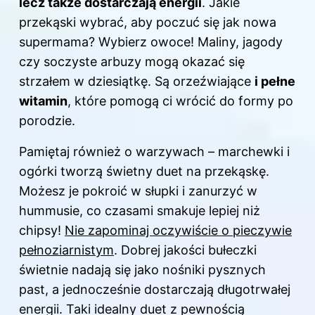
lecz także dostarczają energii
. Jakie
przekąski wybrać, aby poczuć się jak nowa
supermama? Wybierz owoce! Maliny, jagody
czy soczyste arbuzy mogą okazać się
strzałem w dziesiątkę. Są orzeźwiające
i pełne
witamin
, które pomogą ci wrócić do formy
po
porodzie
.
Pamiętaj również o warzywach – marchewki i
ogórki tworzą świetny duet na przekąskę.
Możesz je pokroić w słupki i zanurzyć w
hummusie, co czasami smakuje lepiej niż
chipsy!
Nie zapominaj oczywiście o pieczywie
pełnoziarnistym
. Dobrej jakości bułeczki
świetnie nadają się jako nośniki pysznych
past, a jednocześnie dostarczają długotrwałej
energii. Taki idealny duet z pewnością