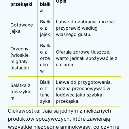
Opis
przekąski
białk
a
Białk
Łatwe do zabrania, można
Gotowane
o z
przyprawić według
jajka
jajek
własnego gustu.
Białk
Orzechy
o z
Oferują zdrowe tłuszcze,
(włoskie,
orze
warto jednak spożywać je z
migdały,
chó
umiarem.
pistacje)
w
Białk
Łatwa do przygotowania,
Sałatka z
o z
można przechowywać w
tuńczykie
tuńc
lodówce jako szybka
m
zyka
przekąska.
Ciekawostka: Jaja są jednym z nielicznych
produktów spożywczych, które zawierają
wszystkie niezbędne aminokwasy, co czyni je