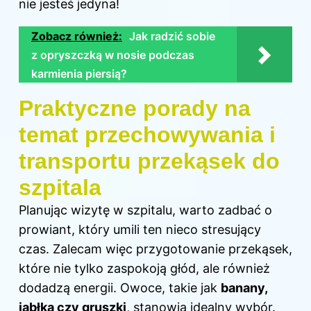
nie jesteś jedyna!
Zobacz również:
Jak radzić sobie
z opryszczką w nosie podczas
karmienia piersią?
Praktyczne porady na
temat przechowywania i
transportu przekąsek do
szpitala
Planując wizytę w szpitalu, warto zadbać o
prowiant, który umili ten nieco stresujący
czas. Zalecam więc przygotowanie przekąsek,
które nie tylko zaspokoją głód, ale również
dodadzą energii. Owoce, takie jak
banany,
jabłka czy gruszki
, stanowią idealny wybór.