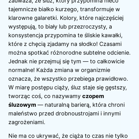
zauważa, że śluz, który przypomina nieco
tajemnicze białko kurzego, transformuje w
klarowne galaretki. Kolory, które najczęściej
występują, to biały lub przezroczysty, a
konsystencja przypomina te śliskie kawałki,
które z chęcią zjadamy na słodko! Czasami
można spotkać różnorodne subtelne odcienie.
Jednak nie przejmuj się tym — to całkowicie
normalne! Każda zmiana w organizmie
oznacza, że wszystko przebiega prawidłowo.
W miarę postępu ciąży, śluz staje się gęstszy,
tworząc coś, co nazywamy
czopem
śluzowym
— naturalną barierą, która chroni
maleństwo przed drobnoustrojami i innymi
zagrożeniami.
Nie ma co ukrywać, że ciąża to czas nie tylko