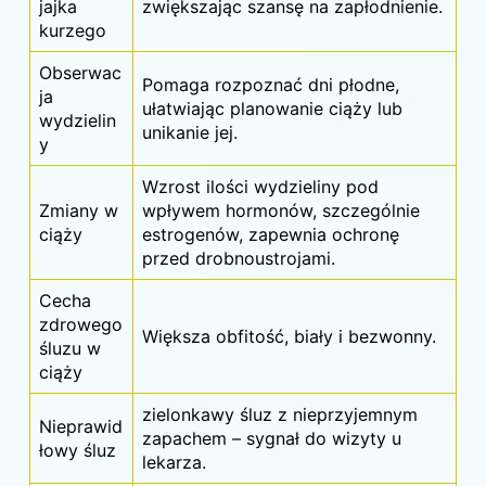
jajka
zwiększając szansę na zapłodnienie.
kurzego
Obserwac
Pomaga rozpoznać dni płodne,
ja
ułatwiając planowanie
ciąży
lub
wydzielin
unikanie jej.
y
Wzrost ilości wydzieliny pod
Zmiany w
wpływem hormonów, szczególnie
ciąży
estrogenów, zapewnia ochronę
przed drobnoustrojami.
Cecha
zdrowego
Większa obfitość, biały i bezwonny.
śluzu w
ciąży
zielonkawy śluz z nieprzyjemnym
Nieprawid
zapachem – sygnał do wizyty u
łowy śluz
lekarza.