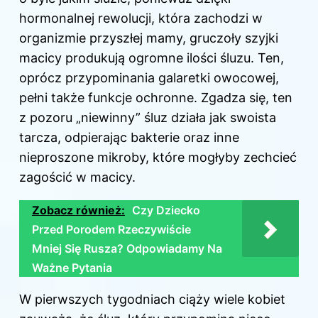
hormonalnej rewolucji, która zachodzi w
organizmie przyszłej mamy, gruczoły szyjki
macicy produkują ogromne ilości śluzu. Ten,
oprócz przypominania galaretki owocowej,
pełni także funkcje ochronne. Zgadza się, ten
z pozoru „niewinny” śluz działa jak swoista
tarcza, odpierając bakterie oraz inne
nieproszone mikroby, które mogłyby zechcieć
zagościć w macicy.
Zobacz również:
Czy Dziecko
Przed Porodem Rzeczywiście
Mniej Się Rusza? Odpowiadamy Na
Ważne Pytania
W pierwszych tygodniach ciąży wiele kobiet