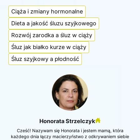
Ciąża i zmiany hormonalne
Dieta a jakość śluzu szyjkowego
Rozwój zarodka a śluz w ciąży
Śluz jak białko kurze w ciąży
Śluz szyjkowy a płodność
Honorata Strzelczyk
Cześć! Nazywam się Honorata i jestem mamą, która
każdego dnia łączy macierzyństwo z odkrywaniem siebie