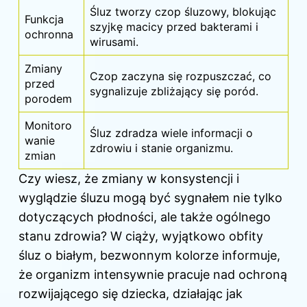
Śluz tworzy czop śluzowy, blokując
Funkcja
szyjkę macicy przed bakterami i
ochronna
wirusami.
Zmiany
Czop zaczyna się rozpuszczać, co
przed
sygnalizuje zbliżający się poród.
porodem
Monitoro
Śluz zdradza wiele informacji o
wanie
zdrowiu i stanie organizmu.
zmian
Czy wiesz, że zmiany w konsystencji i
wyglądzie śluzu mogą być sygnałem nie tylko
dotyczących płodności, ale także ogólnego
stanu zdrowia?
W ciąży
, wyjątkowo obfity
śluz o białym, bezwonnym kolorze informuje,
że organizm intensywnie pracuje nad ochroną
rozwijającego się dziecka, działając jak