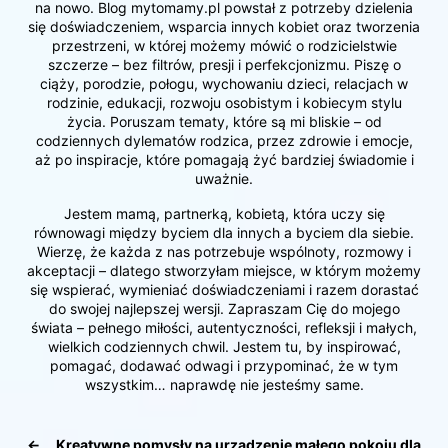
na nowo. Blog mytomamy.pl powstał z potrzeby dzielenia
się doświadczeniem, wsparcia innych kobiet oraz tworzenia
przestrzeni, w której możemy mówić o rodzicielstwie
szczerze – bez filtrów, presji i perfekcjonizmu. Piszę o
ciąży, porodzie, połogu, wychowaniu dzieci, relacjach w
rodzinie, edukacji, rozwoju osobistym i kobiecym stylu
życia. Poruszam tematy, które są mi bliskie – od
codziennych dylematów rodzica, przez zdrowie i emocje,
aż po inspiracje, które pomagają żyć bardziej świadomie i
uważnie.
Jestem mamą, partnerką, kobietą, która uczy się
równowagi między byciem dla innych a byciem dla siebie.
Wierzę, że każda z nas potrzebuje wspólnoty, rozmowy i
akceptacji – dlatego stworzyłam miejsce, w którym możemy
się wspierać, wymieniać doświadczeniami i razem dorastać
do swojej najlepszej wersji. Zapraszam Cię do mojego
świata – pełnego miłości, autentyczności, refleksji i małych,
wielkich codziennych chwil. Jestem tu, by inspirować,
pomagać, dodawać odwagi i przypominać, że w tym
wszystkim… naprawdę nie jesteśmy same.
←
Kreatywne pomysły na urządzenie małego pokoju dla