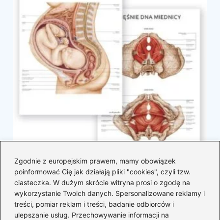
Zgodnie z europejskim prawem, mamy obowiązek
Czy jesteś w ciąży? Sprawdź w naszym
poinformować Cię jak działają pliki "cookies", czyli tzw.
quizie!
ciasteczka. W dużym skrócie witryna prosi o zgodę na
2026-04-29
wykorzystanie Twoich danych. Spersonalizowane reklamy i
treści, pomiar reklam i treści, badanie odbiorców i
ulepszanie usług. Przechowywanie informacji na