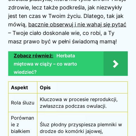
zdrowie, lecz także podkreśla, jak niezwykły
jest ten czas w Twoim życiu. Dlatego, tak jak
mówią,
bacznie obserwuj i nie wahaj się pytać
– Twoje ciało doskonale wie, co robi, a Ty
masz prawo być w pełni świadomą mamą!
Zobacz również:
Herbata
miętowa w ciąży – co warto
wiedzieć?
Aspekt
Opis
Kluczowa w procesie reprodukcji,
Rola śluzu
zwłaszcza podczas owulacji.
Porównan
ie z
Śluz płodny przyspiesza plemniki w
białkiem
drodze do komórki jajowej,