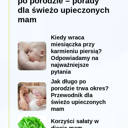
po porodzie – porady
dla świeżo upieczonych
mam
Kiedy wraca
miesiączka przy
karmieniu piersią?
Odpowiadamy na
najważniejsze
pytania
Jak długo po
porodzie trwa okres?
Przewodnik dla
świeżo upieczonych
mam
Korzyści sałaty w