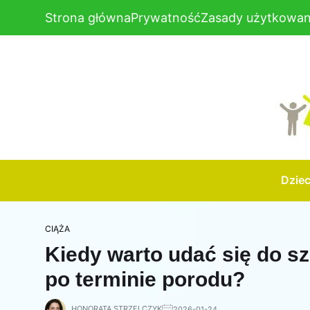
Strona główna
Prywatność
Zasady użytkowan
Dzie
CIĄŻA
Kiedy warto udać się do szpi
po terminie porodu?
HONORATA STRZELCZYK
2026-01-24