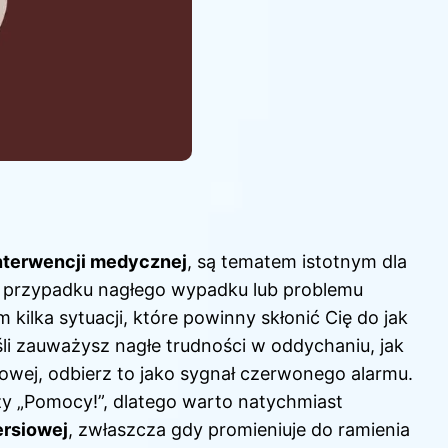
nterwencji medycznej
, są tematem istotnym dla
w przypadku nagłego wypadku lub problemu
ilka sytuacji, które powinny skłonić Cię do jak
eśli zauważysz nagłe trudności w oddychaniu, jak
iowej, odbierz to jako sygnał czerwonego alarmu.
zy „Pomocy!”, dlatego warto natychmiast
iersiowej
, zwłaszcza gdy promieniuje do ramienia