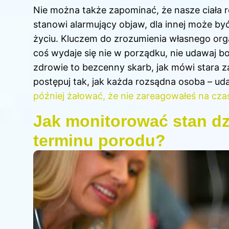
Nie można także zapominać, że nasze ciała róż
stanowi alarmujący objaw, dla innej może by
życiu. Kluczem do zrozumienia własnego organ
coś wydaje się nie w porządku, nie udawaj bo
zdrowie to bezcenny skarb, jak mówi stara za
postępuj tak, jak każda rozsądna osoba – uda
później żałować, że nie zareagowałeś na cza
Jak monitorować stan dz
terminu porodu?