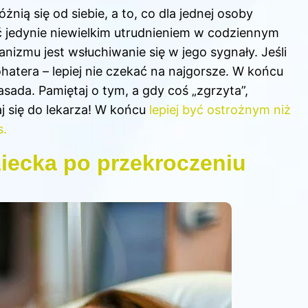
nią się od siebie, a to, co dla jednej osoby
ć jedynie niewielkim utrudnieniem w codziennym
izmu jest wsłuchiwanie się w jego sygnały. Jeśli
hatera – lepiej nie czekać na najgorsze. W końcu
sada. Pamiętaj o tym, a gdy coś „zgrzyta”,
j się do lekarza! W końcu
lepiej być ostrożnym niż
s.
iecka po przekroczeniu