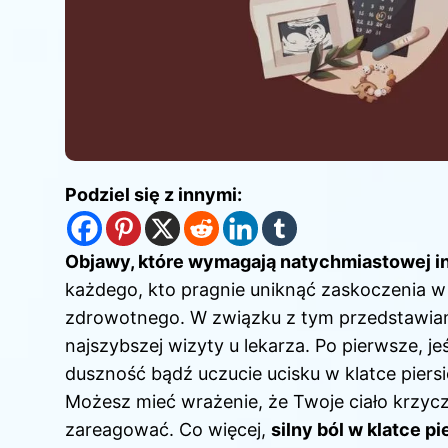
Podziel się z innymi:
Objawy, które wymagają natychmiastowej i
każdego, kto pragnie uniknąć zaskoczenia 
zdrowotnego. W związku z tym przedstawiam k
najszybszej wizyty u lekarza. Po pierwsze, j
duszność bądź uczucie ucisku w klatce piers
Możesz mieć wrażenie, że Twoje ciało krzyc
zareagować. Co więcej,
silny ból w klatce p