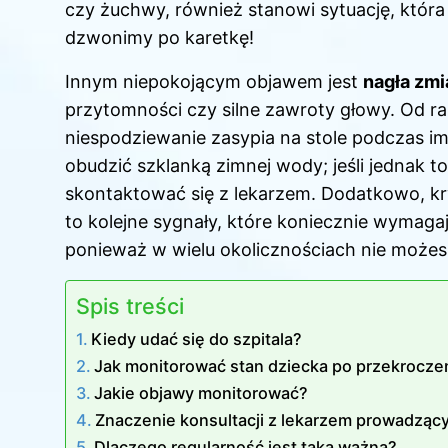
czy żuchwy, również stanowi sytuację, któr
dzwonimy po karetkę!
Innym niepokojącym objawem jest
nagła zm
przytomności czy silne zawroty głowy. Od ra
niespodziewanie zasypia na stole podczas 
obudzić szklanką zimnej wody; jeśli jednak to
skontaktować się z lekarzem. Dodatkowo, krwa
to kolejne sygnały, które koniecznie wymagają
ponieważ w wielu okolicznościach nie możes
Spis treści
Kiedy udać się do szpitala?
Jak monitorować stan dziecka po przekrocze
Jakie objawy monitorować?
Znaczenie konsultacji z lekarzem prowadząc
Dlaczego regularność jest taka ważna?