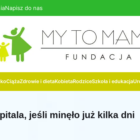
ia
Napisz do nas
cko
Ciąża
Zdrowie i dieta
Kobieta
Rodzice
Szkoła i edukacja
Ur
tala, jeśli minęło już kilka dni