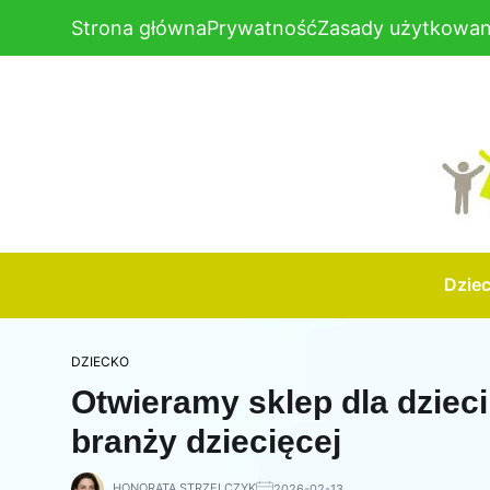
Strona główna
Prywatność
Zasady użytkowan
Dzie
DZIECKO
Otwieramy sklep dla dziec
branży dziecięcej
HONORATA STRZELCZYK
2026-02-13