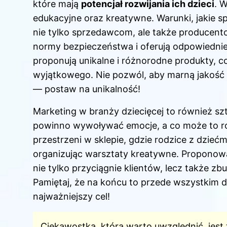
które mają
potencjał rozwijania ich dzieci
. 
edukacyjne oraz kreatywne. Warunki, jakie 
nie tylko sprzedawcom, ale także producento
normy bezpieczeństwa i oferują odpowiednie 
proponują unikalne i różnorodne produkty, 
wyjątkowego. Nie pozwól, aby marną jakość
— postaw na unikalność!
Marketing w branży dziecięcej to również szt
powinno wywoływać emocje, a co może to rob
przestrzeni w sklepie, gdzie rodzice z dzie
organizując warsztaty kreatywne. Proponowa
nie tylko przyciągnie klientów, lecz także zb
Pamiętaj, że na końcu to przede wszystkim d
najważniejszy cel!
Ciekawostką, którą warto uwzględnić, jest