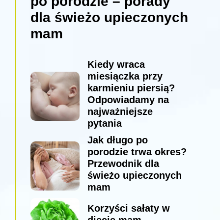
po porodzie – porady
dla świeżo upieczonych
mam
Kiedy wraca
miesiączka przy
karmieniu piersią?
Odpowiadamy na
najważniejsze
pytania
Jak długo po
porodzie trwa okres?
Przewodnik dla
świeżo upieczonych
mam
Korzyści sałaty w