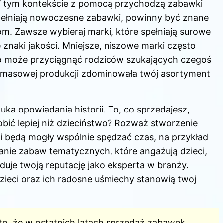
W tym kontekście z pomocą przychodzą zabawki
spełniają nowoczesne zabawki, powinny być znane
m. Zawsze wybieraj marki, które spełniają surowe
znaki jakości. Mniejsze, niszowe marki często
co może przyciągnąć rodziców szukających czegoś
 masowej produkcji zdominowała twój asortyment
uka opowiadania historii. To, co sprzedajesz,
ić lepiej niż dzieciństwo? Rozważ stworzenie
ćmi będą mogły wspólnie spędzać czas, na przykład
nie zabaw tematycznych, które angażują dzieci,
uduje twoją reputację jako eksperta w branży.
zieci oraz ich radosne uśmiechy stanowią twoj
 to, że w ostatnich latach sprzedaż zabawek