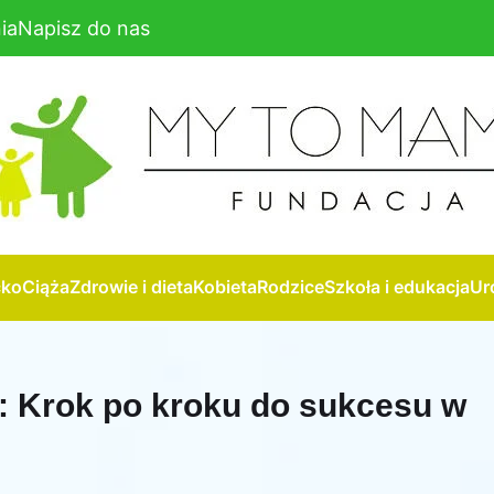
ia
Napisz do nas
cko
Ciąża
Zdrowie i dieta
Kobieta
Rodzice
Szkoła i edukacja
Ur
i: Krok po kroku do sukcesu w