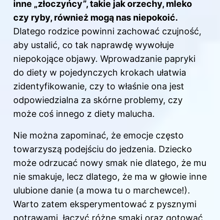
inne „złoczyńcy”, takie jak orzechy, mleko
czy ryby, również mogą nas niepokoić.
Dlatego rodzice powinni zachować czujność,
aby ustalić, co tak naprawdę wywołuje
niepokojące objawy. Wprowadzanie papryki
do
diety
w pojedynczych krokach ułatwia
zidentyfikowanie, czy to właśnie ona jest
odpowiedzialna za skórne problemy, czy
może coś innego z diety malucha.
Nie można zapominać, że emocje często
towarzyszą podejściu do jedzenia. Dziecko
może odrzucać nowy smak nie dlatego, że mu
nie smakuje, lecz dlatego, że ma w głowie inne
ulubione danie (a mowa tu o marchewce!).
Warto zatem eksperymentować z pysznymi
potrawami, łączyć różne smaki oraz gotować