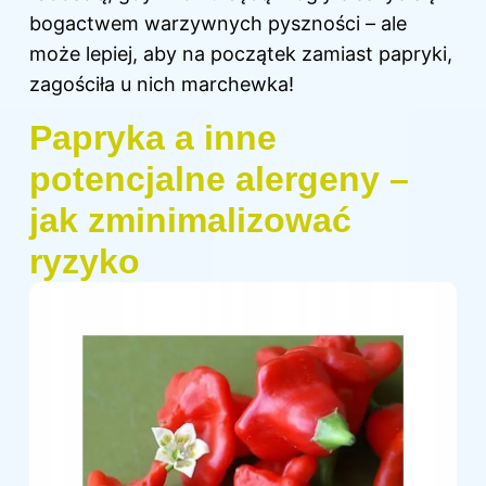
bogactwem warzywnych pyszności – ale
może lepiej, aby na początek zamiast papryki,
zagościła u nich marchewka!
Papryka a inne
potencjalne alergeny –
jak zminimalizować
ryzyko