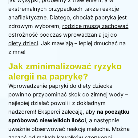
jak wysypki, problemy z trawieniem, a w
ekstremalnych przypadkach także reakcje
anafilaktyczne. Dlatego, chociaż papryka jest
zdrowym wyborem,
rodzice muszą zachować
ostrożność podczas wprowadzania jej
do
diety
dzieci
. Jak mawiają – lepiej dmuchać na
zimne!
Jak zminimalizować ryzyko
alergii na paprykę?
Wprowadzenie papryki do diety dziecka
powinno przypominać skok do zimnej wody –
najlepiej działać powoli i z dokładnym
nadzorem! Eksperci zalecają, aby
na początku
spróbować niewielkich ilości
, a następnie
uważnie obserwować reakcję malucha. Można
zacząć od małych kawałków czerwonej