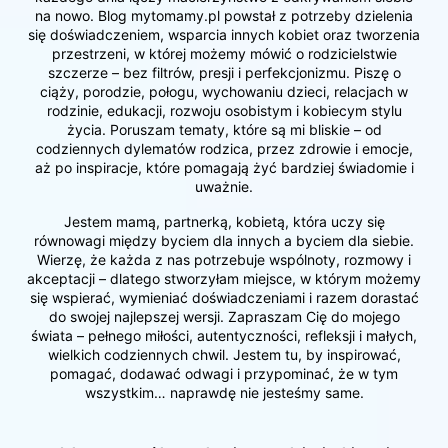
na nowo. Blog mytomamy.pl powstał z potrzeby dzielenia
się doświadczeniem, wsparcia innych kobiet oraz tworzenia
przestrzeni, w której możemy mówić o rodzicielstwie
szczerze – bez filtrów, presji i perfekcjonizmu. Piszę o
ciąży, porodzie, połogu, wychowaniu dzieci, relacjach w
rodzinie, edukacji, rozwoju osobistym i kobiecym stylu
życia. Poruszam tematy, które są mi bliskie – od
codziennych dylematów rodzica, przez zdrowie i emocje,
aż po inspiracje, które pomagają żyć bardziej świadomie i
uważnie.
Jestem mamą, partnerką, kobietą, która uczy się
równowagi między byciem dla innych a byciem dla siebie.
Wierzę, że każda z nas potrzebuje wspólnoty, rozmowy i
akceptacji – dlatego stworzyłam miejsce, w którym możemy
się wspierać, wymieniać doświadczeniami i razem dorastać
do swojej najlepszej wersji. Zapraszam Cię do mojego
świata – pełnego miłości, autentyczności, refleksji i małych,
wielkich codziennych chwil. Jestem tu, by inspirować,
pomagać, dodawać odwagi i przypominać, że w tym
wszystkim… naprawdę nie jesteśmy same.