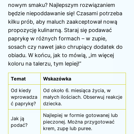
nowym smaku? Najlepszym rozwiązaniem
będzie niepoddawanie się! Czasami potrzeba
kilku prób, aby maluch zaakceptował nową
propozycję kulinarną. Staraj się podawać
paprykę w różnych formach – w zupie,
sosach czy nawet jako chrupiący dodatek do
obiadu. W końcu, jak to mówią, „im więcej
koloru na talerzu, tym lepiej!”
Temat
Wskazówka
Od kiedy
Od około 6. miesiąca życia, w
wprowadza
małych ilościach. Obserwuj reakcje
ć paprykę?
dziecka.
Najlepiej w formie gotowanej lub
Jak ją
pieczonej. Można przygotować
podać?
krem, zupę lub puree.