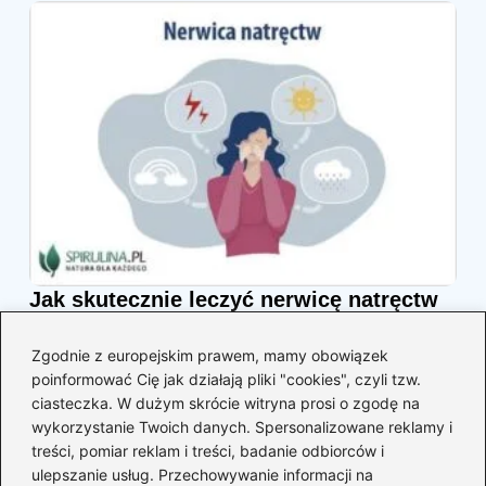
Jak skutecznie leczyć nerwicę natręctw
u dzieci? Sprawdzone metody i porady
Zgodnie z europejskim prawem, mamy obowiązek
2026-04-29
poinformować Cię jak działają pliki "cookies", czyli tzw.
ciasteczka. W dużym skrócie witryna prosi o zgodę na
wykorzystanie Twoich danych. Spersonalizowane reklamy i
treści, pomiar reklam i treści, badanie odbiorców i
ulepszanie usług. Przechowywanie informacji na