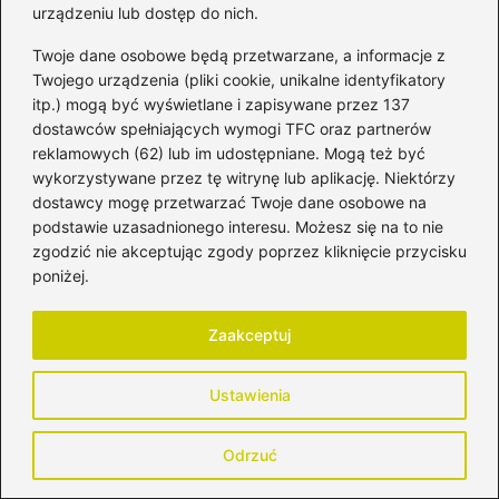
urządzeniu lub dostęp do nich.
Twoje dane osobowe będą przetwarzane, a informacje z
Twojego urządzenia (pliki cookie, unikalne identyfikatory
itp.) mogą być wyświetlane i zapisywane przez 137
dostawców spełniających wymogi TFC oraz partnerów
reklamowych (62) lub im udostępniane. Mogą też być
wykorzystywane przez tę witrynę lub aplikację. Niektórzy
dostawcy mogę przetwarzać Twoje dane osobowe na
podstawie uzasadnionego interesu. Możesz się na to nie
zgodzić nie akceptując zgody poprzez kliknięcie przycisku
poniżej.
Zaakceptuj
Czy witamina C jest bezpieczna dla
Ustawienia
niemowlaków? Sprawdź, jak ją podawać
2026-04-29
Odrzuć