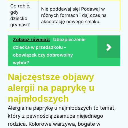
Co robić,
Nie poddawaj się! Podawaj w
gdy
różnych formach i daj czas na
dziecko
akceptację nowego smaku.
grymasi?
Zobacz również:
Ubezpieczenie
dziecka w przedszkolu –
obowiązek czy dobrowolny
wybór?
Najczęstsze objawy
alergii na paprykę u
najmłodszych
Alergia na paprykę u najmłodszych to temat,
który z pewnością zasmuca niejednego
rodzica. Kolorowe warzywa, bogate w