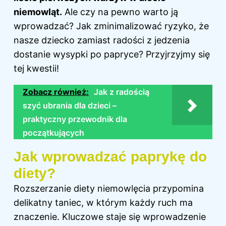
niemowląt.
Ale czy na pewno warto ją
wprowadzać? Jak zminimalizować ryzyko, że
nasze dziecko zamiast radości z jedzenia
dostanie wysypki po papryce? Przyjrzyjmy się
tej kwestii!
Zobacz również:
Jak z radością
szyć ubrania dla dzieci –
praktyczny przewodnik dla
początkujących
Jak wprowadzać paprykę do
diety?
Rozszerzanie diety niemowlęcia przypomina
delikatny taniec, w którym każdy ruch ma
znaczenie. Kluczowe staje się wprowadzenie