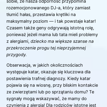
sobie, że nasza odporność przypomina
rozemocjonowanego DJ-a, który zamiast
tłumić hałas, przestawia krętliki na
maksymalny poziom — i tak powstaje katar!
Czasem także geny odgrywają istotną rolę,
ponieważ jeżeli mama lub tata mieli problemy
z alergiami,
dziecko ma większe szanse na
przekroczenie progu tej nieprzyjemnej
przygody.
Obserwacja, w jakich okolicznościach
występuje katar, okazuje się kluczowa dla
postawienia trafnej diagnozy. Kiedy katar
pojawia się na wiosnę, przy bliskim kontakcie
ze zwierzętami lub po sprzątaniu domu? Te
sygnały mogą wskazywać, że mamy do
czynienia z alergią! Dla rodziców istotne jest