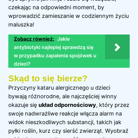
czekając na odpowiedni moment, by
wprowadzić zamieszanie w codziennym życiu
maluszka!
Zobacz również:
Jakie
antybiotyki najlepiej sprawdzą się
w przypadku zapalenia spojówek u
dzieci?
Skąd to się bierze?
Przyczyny kataru alergicznego u dzieci
bywają różnorodne, ale najczęściej winny
okazuje się
układ odpornościowy
, który przez
swoje nadwrażliwe reakcje włącza alarm na
widok nieszkodliwych substancji, takich jak
pyłki roślin, kurz czy sierść zwierząt. Wyobraź