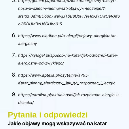
https://gemini.pl/poradnik/dziecko/alergiczny-niezyt-
nosa-u-dzieci-i-niemowlat-objawy-i-leczenie/?
srsltid=AfmBOopc7wavjjJT0B8U0FiVyHdlQYOwCeRAt6
ci8RDUMBzU6GHho0-5
https://www.claritine.pl/o-alergii/objawy-alergii/katar-
alergiczny
https://xylogel.pl/sposob-na-katar/jak-odroznic-katar-
alergiczny-od-zwyklego/
https://www.aptelia.pl/czytelnia/a795-
Katar_sienny_alergiczny__jak_go_rozpoznac_i_leczyc
https://carolina.pl/aktualnosci/jak-rozpoznac-alergie-u-
dziecka/
Pytania i odpowiedzi
Jakie objawy mogą wskazywać na katar