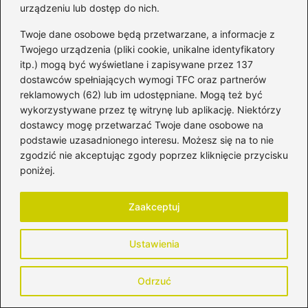
urządzeniu lub dostęp do nich.
Przewodnik dla rodziców
Twoje dane osobowe będą przetwarzane, a informacje z
Jak skutecznie liczyć dzieci na wesele i
Twojego urządzenia (pliki cookie, unikalne identyfikatory
nie popełnić błędów?
itp.) mogą być wyświetlane i zapisywane przez 137
dostawców spełniających wymogi TFC oraz partnerów
Zalecenia dotyczące karmienia piersią –
reklamowych (62) lub im udostępniane. Mogą też być
co warto wiedzieć?
wykorzystywane przez tę witrynę lub aplikację. Niektórzy
dostawcy mogę przetwarzać Twoje dane osobowe na
Nocne karmienie piersią: jak przetrwać
podstawie uzasadnionego interesu. Możesz się na to nie
te intymne chwile?
zgodzić nie akceptując zgody poprzez kliknięcie przycisku
poniżej.
Ciekawostki o tym, jak powstaje szron –
fantastyczny świat zimowych zjawisk
Zaakceptuj
dla dzieci
Ustawienia
Jak skutecznie sprawdzić BMI u dzieci i
zadbać o ich zdrowie
Odrzuć
Obywatelstwo polskie dla noworodków –