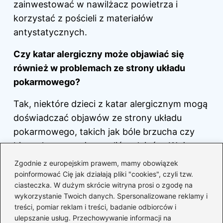
zainwestować w nawilżacz powietrza i
korzystać z pościeli z materiałów
antystatycznych.
Czy katar alergiczny może objawiać się
również w problemach ze strony układu
pokarmowego?
Tak, niektóre
dzieci
z katar alergicznym mogą
doświadczać objawów ze strony układu
pokarmowego, takich jak bóle brzucha czy
biegunka, co może zmylić rodziców. Ważne
jest, aby uważnie obserwować wszelkie
Zgodnie z europejskim prawem, mamy obowiązek
objawy, by trafnie zdiagnozować problem.
poinformować Cię jak działają pliki "cookies", czyli tzw.
ciasteczka. W dużym skrócie witryna prosi o zgodę na
Powiązane wpisy:
wykorzystanie Twoich danych. Spersonalizowane reklamy i
treści, pomiar reklam i treści, badanie odbiorców i
Jak wybrać najlepszy tran dla dzieci?
ulepszanie usług. Przechowywanie informacji na