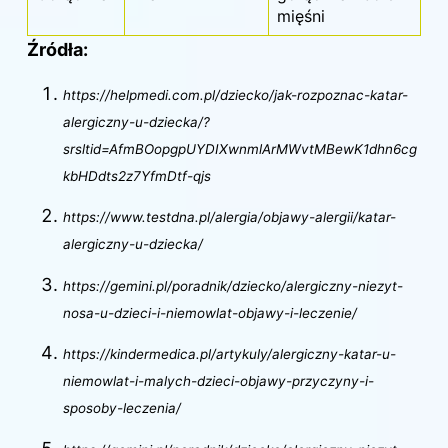
mięśni
Źródła:
https://helpmedi.com.pl/dziecko/jak-rozpoznac-katar-
alergiczny-u-dziecka/?
srsltid=AfmBOopgpUYDIXwnmlArMWvtMBewK1dhn6cg
kbHDdts2z7YfmDtf-qjs
https://www.testdna.pl/alergia/objawy-alergii/katar-
alergiczny-u-dziecka/
https://gemini.pl/poradnik/dziecko/alergiczny-niezyt-
nosa-u-dzieci-i-niemowlat-objawy-i-leczenie/
https://kindermedica.pl/artykuly/alergiczny-katar-u-
niemowlat-i-malych-dzieci-objawy-przyczyny-i-
sposoby-leczenia/