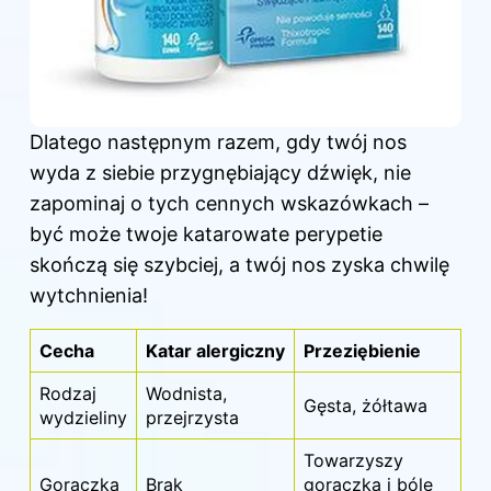
Dlatego następnym razem, gdy twój nos
wyda z siebie przygnębiający dźwięk, nie
zapominaj o tych cennych wskazówkach –
być może twoje katarowate perypetie
skończą się szybciej, a twój nos zyska chwilę
wytchnienia!
Cecha
Katar alergiczny
Przeziębienie
Rodzaj
Wodnista,
Gęsta, żółtawa
wydzieliny
przejrzysta
Towarzyszy
Gorączka
Brak
gorączka i bóle