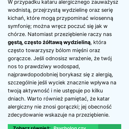
W przypadku
kataru alergicznego zauważysz
wodnistą, przejrzystą wydzielinę oraz serię
kichań, które mogą przypominać wiosenną
symfonię; można wręcz poczuć się jak w
chórze. Natomiast przeziębienie raczy nas
gęstą, często żółtawą wydzieliną
, która
często towarzyszy bólom mięśni oraz
gorączce. Jeśli odnosisz wrażenie, że twój
nos to prawdziwy wodospad,
najprawdopodobniej borykasz się z alergią,
szczególnie jeśli wyciek znacznie wpływa na
twoją aktywność i nie ustępuje po kilku
dniach. Warto również pamiętać, że katar
alergiczny nie znosi gorączki; jej obecność
zdecydowanie wskazuje na przeziębienie.
Zobacz również:
Psycholog czy