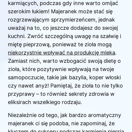
karmiących, podczas gdy inne warto omijać
szerokim łukiem! Majeranek może stać się
rozgrzewającym sprzymierzeńcem, jednak
uważaj na to, co jeszcze dodajesz do swojej
kuchni. Zwróć szczególną uwagę na szałwię i
miętę pieprzową, ponieważ te zioła mogą
niekorzystnie wpływać na produkcję mleka
.
Zamiast nich, warto wzbogacić swoją dietę o
zioła
, które pozytywnie wpływają na twoje
samopoczucie, takie jak bazylia, koper włoski
czy nawet anyż! Pamiętaj, że zioła to nie tylko
przyprawy – to również sekrety zdrowia w
eliksirach wszelkiego rodzaju.
Niezależnie od tego, jak bardzo aromatyczny
majeranek ci się podoba, nie zapominaj, że
kluczem do sukcesu podczas karmienia piersią