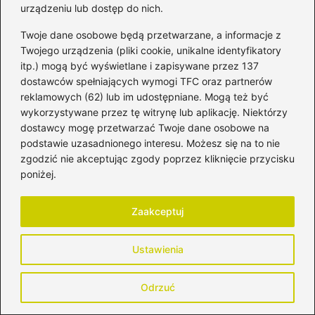
urządzeniu lub dostęp do nich.
→
Czy dziewica naprawdę może zajść w ciążę?
Twoje dane osobowe będą przetwarzane, a informacje z
Odpowiadamy na to pytanie!
Twojego urządzenia (pliki cookie, unikalne identyfikatory
itp.) mogą być wyświetlane i zapisywane przez 137
dostawców spełniających wymogi TFC oraz partnerów
reklamowych (62) lub im udostępniane. Mogą też być
Dodaj komentarz
wykorzystywane przez tę witrynę lub aplikację. Niektórzy
dostawcy mogę przetwarzać Twoje dane osobowe na
Twój adres email nie zostanie opublikowany.
podstawie uzasadnionego interesu. Możesz się na to nie
Wymagane pola są oznaczone
*
zgodzić nie akceptując zgody poprzez kliknięcie przycisku
poniżej.
Komentarz
*
Zaakceptuj
Ustawienia
Odrzuć
Nazwa
*