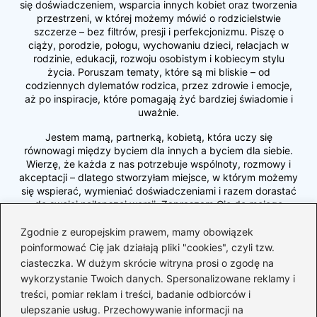
się doświadczeniem, wsparcia innych kobiet oraz tworzenia
przestrzeni, w której możemy mówić o rodzicielstwie
szczerze – bez filtrów, presji i perfekcjonizmu. Piszę o
ciąży, porodzie, połogu, wychowaniu dzieci, relacjach w
rodzinie, edukacji, rozwoju osobistym i kobiecym stylu
życia. Poruszam tematy, które są mi bliskie – od
codziennych dylematów rodzica, przez zdrowie i emocje,
aż po inspiracje, które pomagają żyć bardziej świadomie i
uważnie.
Jestem mamą, partnerką, kobietą, która uczy się
równowagi między byciem dla innych a byciem dla siebie.
Wierzę, że każda z nas potrzebuje wspólnoty, rozmowy i
akceptacji – dlatego stworzyłam miejsce, w którym możemy
się wspierać, wymieniać doświadczeniami i razem dorastać
do swojej najlepszej wersji. Zapraszam Cię do mojego
świata – pełnego miłości, autentyczności, refleksji i małych,
wielkich codziennych chwil. Jestem tu, by inspirować,
Zgodnie z europejskim prawem, mamy obowiązek
pomagać, dodawać odwagi i przypominać, że w tym
poinformować Cię jak działają pliki "cookies", czyli tzw.
wszystkim… naprawdę nie jesteśmy same.
ciasteczka. W dużym skrócie witryna prosi o zgodę na
wykorzystanie Twoich danych. Spersonalizowane reklamy i
treści, pomiar reklam i treści, badanie odbiorców i
←
Czego unikać: jak nie wolno siadać w ciąży, aby
ulepszanie usług. Przechowywanie informacji na
zadbać o zdrowie mamy i dziecka