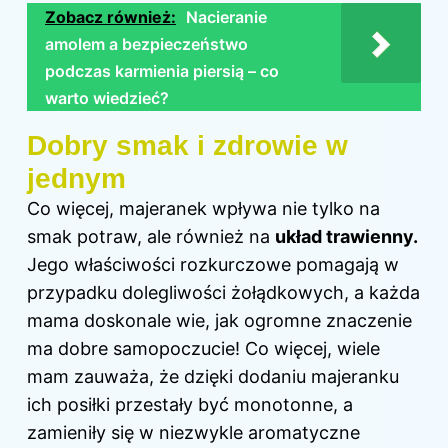
Zobacz również:
Nacieranie
amolem a bezpieczeństwo
podczas karmienia piersią – co
warto wiedzieć?
Dobry smak i zdrowie w
jednym
Co więcej, majeranek wpływa nie tylko na
smak potraw, ale również na
układ trawienny.
Jego właściwości rozkurczowe pomagają w
przypadku dolegliwości żołądkowych, a każda
mama doskonale wie, jak ogromne znaczenie
ma dobre samopoczucie! Co więcej, wiele
mam zauważa, że dzięki dodaniu majeranku
ich posiłki przestały być monotonne, a
zamieniły się w niezwykle aromatyczne