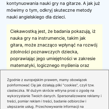
kontynuowania nauki gry na gitarze. A jak już
mówimy o tym, odkryj
skuteczne metody
nauki angielskiego dla dzieci
.
Ciekawostką jest, że badania pokazują, iż
nauka gry na instrumencie, takim jak
gitara, może znacząco wpłynąć na rozwój
zdolności poznawczych dziecka,
poprawiając jego umiejętności w zakresie
matematyki, logicznego myślenia oraz
pamięci.
Zgodnie z europejskim prawem, mamy obowiązek
Pytania i odpowiedzi
poinformować Cię jak działają pliki "cookies", czyli tzw.
ciasteczka. W dużym skrócie witryna prosi o zgodę na
Jaki jest najlepszy wiek na rozpoczęcie nauki
wykorzystanie Twoich danych. Spersonalizowane reklamy i
gry na gitarze dla dzieci?
treści, pomiar reklam i treści, badanie odbiorców i
ulepszanie usług. Przechowywanie informacji na