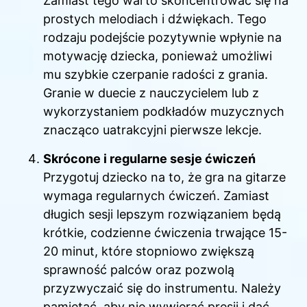
Zamiast tego warto skoncentrować się na
prostych melodiach i dźwiękach. Tego
rodzaju podejście pozytywnie wpłynie na
motywację dziecka, ponieważ umożliwi
mu szybkie czerpanie radości z grania.
Granie w duecie z nauczycielem lub z
wykorzystaniem podkładów muzycznych
znacząco uatrakcyjni pierwsze lekcje.
Skrócone i regularne sesje ćwiczeń
Przygotuj dziecko na to, że gra na gitarze
wymaga regularnych ćwiczeń. Zamiast
długich sesji lepszym rozwiązaniem będą
krótkie, codzienne ćwiczenia trwające 15-
20 minut, które stopniowo zwiększą
sprawność palców oraz pozwolą
przyzwyczaić się do instrumentu. Należy
pamiętać, aby nie wywierać presji i dać