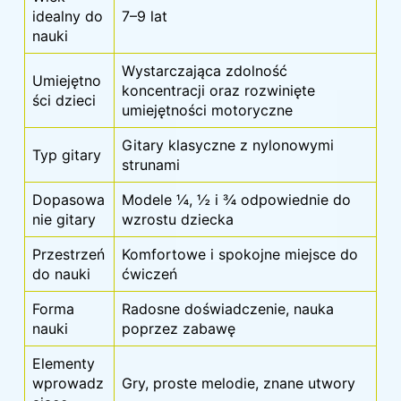
idealny do
7–9 lat
nauki
Wystarczająca zdolność
Umiejętno
koncentracji oraz rozwinięte
ści dzieci
umiejętności motoryczne
Gitary klasyczne z nylonowymi
Typ gitary
strunami
Dopasowa
Modele ¼, ½ i ¾ odpowiednie do
nie gitary
wzrostu dziecka
Przestrzeń
Komfortowe i spokojne miejsce do
do nauki
ćwiczeń
Forma
Radosne doświadczenie, nauka
nauki
poprzez zabawę
Elementy
wprowadz
Gry, proste melodie, znane utwory