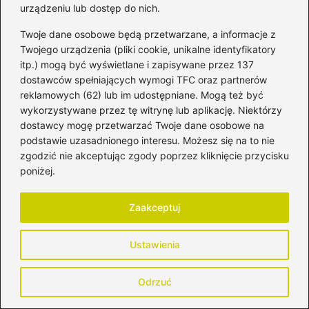
Najlepszy moment na rozpoczęcie nauki gry
urządzeniu lub dostęp do nich.
na gitarze dla dzieci przypada na wiek 7–9 lat.
Twoje dane osobowe będą przetwarzane, a informacje z
W tym okresie dzieci mają już wystarczającą
Twojego urządzenia (pliki cookie, unikalne identyfikatory
zdolność koncentracji oraz rozwinięte
itp.) mogą być wyświetlane i zapisywane przez 137
dostawców spełniających wymogi TFC oraz partnerów
umiejętności motoryczne, co pozwala im
reklamowych (62) lub im udostępniane. Mogą też być
skutecznie uczyć się prostych akordów i
wykorzystywane przez tę witrynę lub aplikację. Niektórzy
melodii.
dostawcy mogę przetwarzać Twoje dane osobowe na
podstawie uzasadnionego interesu. Możesz się na to nie
Dlaczego warto wybierać gitary klasyczne z
zgodzić nie akceptując zgody poprzez kliknięcie przycisku
nylonowymi strunami dla dzieci?
poniżej.
Gitary klasyczne z nylonowymi strunami są
Zaakceptuj
łagodniejsze dla palców dzieci, co sprawia, że
są bardziej komfortowe w grze. Dodatkowo,
Ustawienia
takie gitary są dostępne w różnych
rozmiarach, co pozwala na dopasowanie
Odrzuć
instrumentu do wzrostu dziecka.