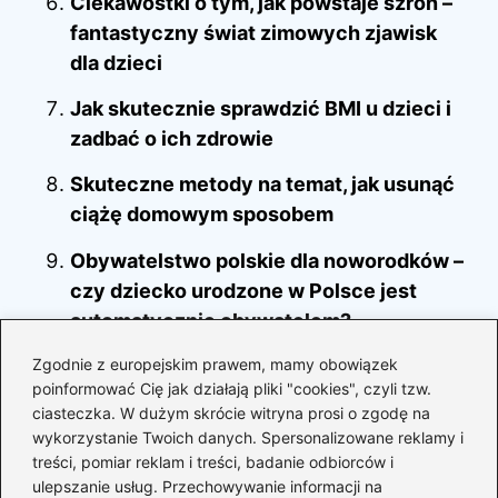
Ciekawostki o tym, jak powstaje szron –
fantastyczny świat zimowych zjawisk
dla dzieci
Jak skutecznie sprawdzić BMI u dzieci i
zadbać o ich zdrowie
Skuteczne metody na temat, jak usunąć
ciążę domowym sposobem
Obywatelstwo polskie dla noworodków –
czy dziecko urodzone w Polsce jest
automatycznie obywatelem?
Zgodnie z europejskim prawem, mamy obowiązek
Czy jeden rodzic ma prawo wyrobić
poinformować Cię jak działają pliki "cookies", czyli tzw.
dowód osobisty dla swojego dziecka?
ciasteczka. W dużym skrócie witryna prosi o zgodę na
wykorzystanie Twoich danych. Spersonalizowane reklamy i
treści, pomiar reklam i treści, badanie odbiorców i
ulepszanie usług. Przechowywanie informacji na