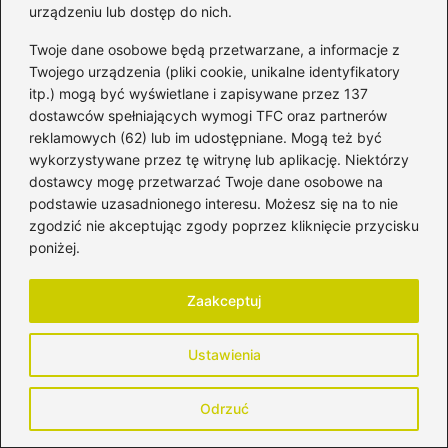
urządzeniu lub dostęp do nich.
Twoje dane osobowe będą przetwarzane, a informacje z
Twojego urządzenia (pliki cookie, unikalne identyfikatory
itp.) mogą być wyświetlane i zapisywane przez 137
dostawców spełniających wymogi TFC oraz partnerów
Honorata Strzelczyk
reklamowych (62) lub im udostępniane. Mogą też być
Cześć! Nazywam się Honorata i jestem mamą, która
wykorzystywane przez tę witrynę lub aplikację. Niektórzy
każdego dnia łączy macierzyństwo z odkrywaniem siebie
dostawcy mogę przetwarzać Twoje dane osobowe na
na nowo. Blog mytomamy.pl powstał z potrzeby dzielenia
podstawie uzasadnionego interesu. Możesz się na to nie
się doświadczeniem, wsparcia innych kobiet oraz tworzenia
zgodzić nie akceptując zgody poprzez kliknięcie przycisku
przestrzeni, w której możemy mówić o rodzicielstwie
poniżej.
szczerze – bez filtrów, presji i perfekcjonizmu. Piszę o
ciąży, porodzie, połogu, wychowaniu dzieci, relacjach w
rodzinie, edukacji, rozwoju osobistym i kobiecym stylu
Zaakceptuj
życia. Poruszam tematy, które są mi bliskie – od
codziennych dylematów rodzica, przez zdrowie i emocje,
aż po inspiracje, które pomagają żyć bardziej świadomie i
Ustawienia
uważnie.
Jestem mamą, partnerką, kobietą, która uczy się
Odrzuć
równowagi między byciem dla innych a byciem dla siebie.
Wierzę, że każda z nas potrzebuje wspólnoty, rozmowy i