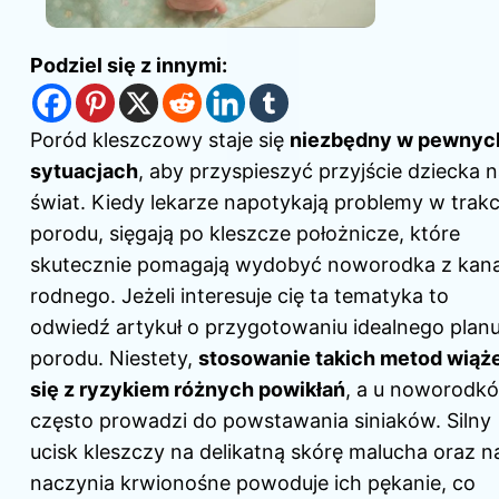
Podziel się z innymi:
Poród kleszczowy staje się
niezbędny w pewnyc
sytuacjach
, aby przyspieszyć przyjście dziecka 
świat. Kiedy lekarze napotykają problemy w trakc
porodu, sięgają po kleszcze położnicze, które
skutecznie pomagają wydobyć noworodka z kana
rodnego. Jeżeli interesuje cię ta tematyka to
odwiedź artykuł o przygotowaniu idealnego plan
porodu
. Niestety,
stosowanie takich metod wiąż
się z ryzykiem różnych powikłań
, a u noworodk
często prowadzi do powstawania siniaków. Silny
ucisk kleszczy na delikatną skórę malucha oraz n
naczynia krwionośne powoduje ich pękanie, co