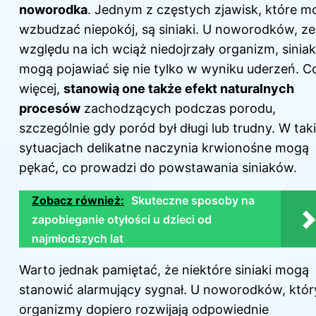
noworodka
. Jednym z częstych zjawisk, które m
wzbudzać niepokój, są siniaki. U noworodków, ze
względu na ich wciąż niedojrzały organizm, siniak
mogą pojawiać się nie tylko w wyniku uderzeń. C
więcej,
stanowią one także efekt naturalnych
procesów
zachodzących podczas porodu,
szczególnie gdy poród był długi lub trudny. W tak
sytuacjach delikatne naczynia krwionośne mogą
pękać, co prowadzi do powstawania siniaków.
Zobacz również:
Skuteczne sposoby na
zapobieganie otyłości u dzieci od
najmłodszych lat
Warto jednak pamiętać, że niektóre siniaki mogą
stanowić alarmujący sygnał. U noworodków, któ
organizmy dopiero rozwijają odpowiednie