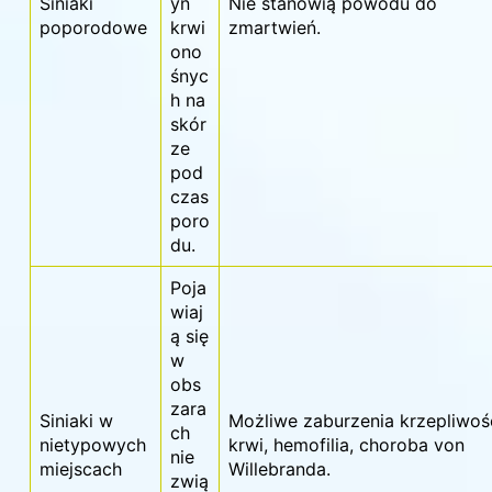
Siniaki
yń
Nie stanowią powodu do
poporodowe
krwi
zmartwień.
ono
śnyc
h na
skór
ze
pod
czas
poro
du.
Poja
wiaj
ą się
w
obs
zara
Siniaki w
Możliwe zaburzenia krzepliwoś
ch
nietypowych
krwi, hemofilia, choroba von
nie
miejscach
Willebranda.
zwią