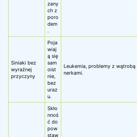
zany
ch z
poro
dem
.
Poja
wiaj
ą się
Siniaki bez
sam
Leukemia, problemy z wątrobą 
wyraźnej
oist
nerkami.
przyczyny
nie,
bez
uraz
u.
Skło
nnoś
ć do
pow
staw