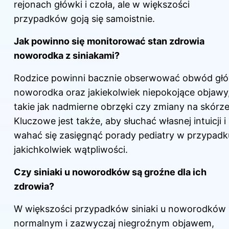
rejonach główki i czoła, ale w większości
przypadków goją się samoistnie.
Jak powinno się monitorować stan zdrowia
noworodka z siniakami?
Rodzice powinni bacznie obserwować obwód głó
noworodka oraz jakiekolwiek niepokojące objawy
takie jak nadmierne obrzęki czy zmiany na skórze
Kluczowe jest także, aby słuchać własnej intuicji i 
wahać się zasięgnąć porady pediatry w przypadk
jakichkolwiek wątpliwości.
Czy siniaki u noworodków są groźne dla ich
zdrowia?
W większości przypadków siniaki u noworodków 
normalnym i zazwyczaj niegroźnym objawem,