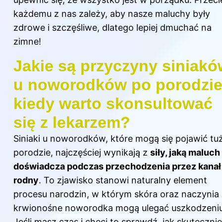
każdemu z nas zależy, aby nasze maluchy były
zdrowe i szczęśliwe, dlatego lepiej dmuchać na
zimne!
Jakie są przyczyny siniakó
u noworodków po porodzie
kiedy warto skonsultować
się z lekarzem?
Siniaki u noworodków, które mogą się pojawić tu
porodzie, najczęściej wynikają z
siły, jaką maluch
doświadcza podczas przechodzenia przez kanał
rodny
. To zjawisko stanowi naturalny element
procesu narodzin, w którym skóra oraz naczynia
krwionośne noworodka mogą ulegać uszkodzeniu
Jeśli masz czas i chęci to sprawdź,
jak skutecznie