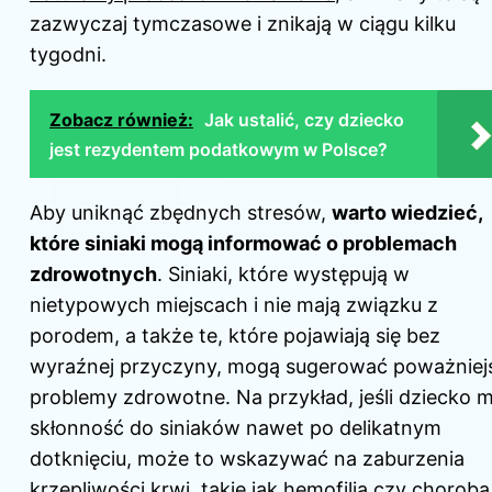
zazwyczaj tymczasowe i znikają w ciągu kilku
tygodni.
Zobacz również:
Jak ustalić, czy dziecko
jest rezydentem podatkowym w Polsce?
Aby uniknąć zbędnych stresów,
warto wiedzieć,
które siniaki mogą informować o problemach
zdrowotnych
. Siniaki, które występują w
nietypowych miejscach i nie mają związku z
porodem, a także te, które pojawiają się bez
wyraźnej przyczyny, mogą sugerować poważniej
problemy zdrowotne. Na przykład, jeśli dziecko 
skłonność do siniaków nawet po delikatnym
dotknięciu, może to wskazywać na zaburzenia
krzepliwości krwi, takie jak hemofilia czy choroba