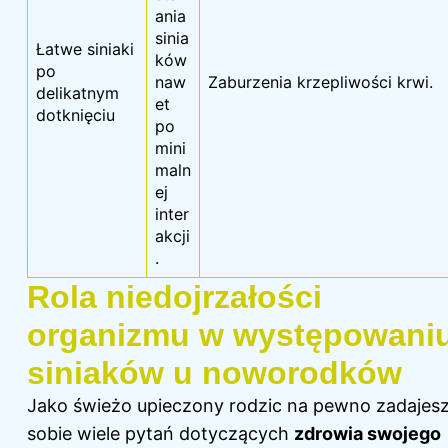
ania
sinia
Łatwe siniaki
ków
po
naw
Zaburzenia krzepliwości krwi.
delikatnym
et
dotknięciu
po
mini
maln
ej
inter
akcji
.
Rola niedojrzałości
organizmu w występowani
siniaków u noworodków
Jako świeżo upieczony rodzic na pewno zadajes
sobie wiele pytań dotyczących
zdrowia swojego