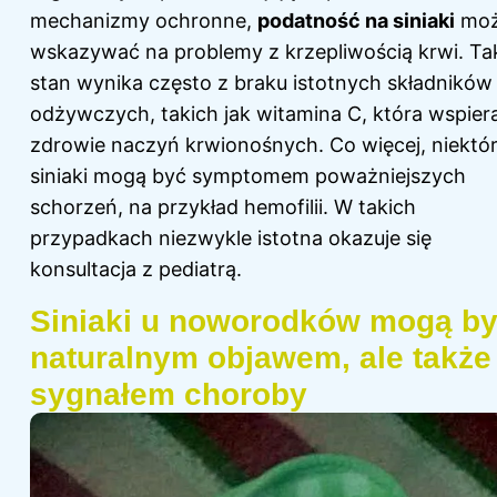
mechanizmy ochronne,
podatność na siniaki
mo
wskazywać na problemy z krzepliwością krwi. Ta
stan wynika często z braku istotnych składników
odżywczych, takich jak witamina C, która wspier
zdrowie naczyń krwionośnych. Co więcej, niektó
siniaki mogą być symptomem poważniejszych
schorzeń, na przykład hemofilii. W takich
przypadkach niezwykle istotna okazuje się
konsultacja z pediatrą.
Siniaki u noworodków mogą b
naturalnym objawem, ale także
sygnałem choroby