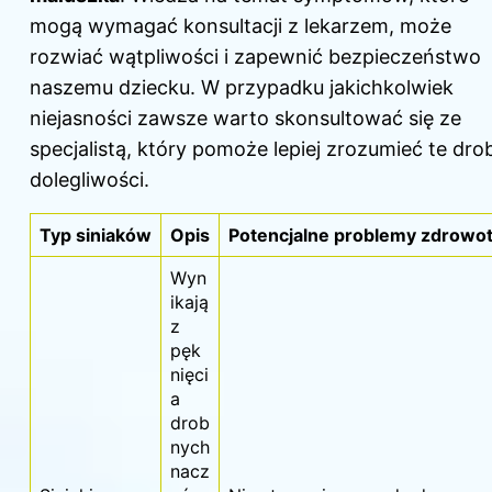
mogą wymagać konsultacji z lekarzem, może
rozwiać wątpliwości i zapewnić bezpieczeństwo
naszemu dziecku. W przypadku jakichkolwiek
niejasności zawsze warto skonsultować się ze
specjalistą, który pomoże lepiej zrozumieć te dro
dolegliwości.
Typ siniaków
Opis
Potencjalne problemy zdrowo
Wyn
ikają
z
pęk
nięci
a
drob
nych
nacz