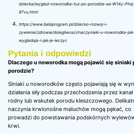
dziecka/wyglad-noworodka-tuz-po-porodzie-aa-W14y-Phsj
87vu.html
https://www.bebiprogram.pl/dziecko-rozwoj-i-
zywienie/zdrowie/dolegliwosci/naczyniaki-u-noworodka-jak
wygladaja-i-jak-je-leczyc
Pytania i odpowiedzi
Dlaczego u noworodka mogą pojawić się siniaki 
porodzie?
Siniaki u noworodków często pojawiają się w wyn
działania siły podczas przechodzenia przez kanał
rodny lub wskutek porodu kleszczowego. Delikat
naczynia krwionośne maluchów mogą pękać, co
prowadzi do powstawania podskórnych wylewó
krwi.