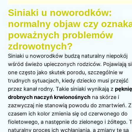
Siniaki u noworodków:
normalny objaw czy oznak
poważnych problemów
zdrowotnych?
Siniaki u noworodków budzą naturalny niepokój
wśród świeżo upieczonych rodziców. Pojawiają s
one często jako skutek porodu, szczególnie w
trudnych sytuacjach, kiedy dziecko musi przejść
przez kanał rodny. Takie siniaki wynikają z
pęknię
drobnych naczyń krwionośnych
na skórze i
zazwyczaj nie stanowią powodu do zmartwień. Z
czasem ich kolor zmienia się od czerwonego do
fioletowego, a następnie do zielonego i żółtego. 
naturalny proces ich wchłaniania
, a zmiany te są