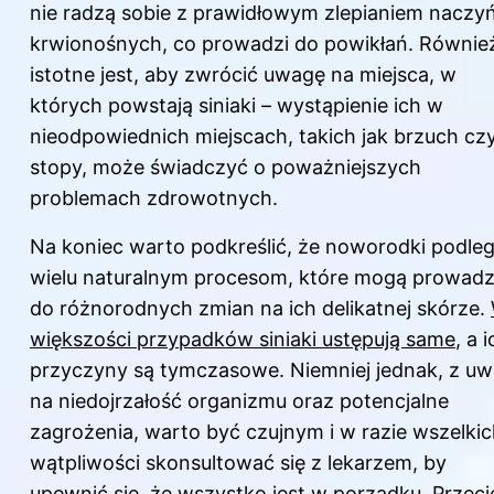
nie radzą sobie z prawidłowym zlepianiem naczy
krwionośnych, co prowadzi do powikłań. Równie
istotne jest, aby zwrócić uwagę na miejsca, w
których powstają siniaki – wystąpienie ich w
nieodpowiednich miejscach, takich jak brzuch cz
stopy, może świadczyć o poważniejszych
problemach zdrowotnych.
Na koniec warto podkreślić, że noworodki podleg
wielu naturalnym procesom, które mogą prowadz
do różnorodnych zmian na ich delikatnej skórze.
większości przypadków siniaki ustępują same
, a 
przyczyny są tymczasowe. Niemniej jednak, z uw
na niedojrzałość organizmu oraz potencjalne
zagrożenia, warto być czujnym i w razie wszelki
wątpliwości skonsultować się z lekarzem, by
upewnić się, że wszystko jest w porządku. Przeci