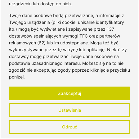
urządzeniu lub dostęp do nich.
Twoje dane osobowe będą przetwarzane, a informacje z
Twojego urządzenia (pliki cookie, unikalne identyfikatory
itp.) mogą być wyświetlane i zapisywane przez 137
dostawców spełniających wymogi TFC oraz partnerów
reklamowych (62) lub im udostępniane. Mogą też być
wykorzystywane przez tę witrynę lub aplikację. Niektórzy
Honorata Strzelczyk
dostawcy mogę przetwarzać Twoje dane osobowe na
podstawie uzasadnionego interesu. Możesz się na to nie
Cześć! Nazywam się Honorata i jestem mamą, która
każdego dnia łączy macierzyństwo z odkrywaniem siebie
zgodzić nie akceptując zgody poprzez kliknięcie przycisku
na nowo. Blog mytomamy.pl powstał z potrzeby dzielenia
poniżej.
się doświadczeniem, wsparcia innych kobiet oraz tworzenia
przestrzeni, w której możemy mówić o rodzicielstwie
szczerze – bez filtrów, presji i perfekcjonizmu. Piszę o
Zaakceptuj
ciąży, porodzie, połogu, wychowaniu dzieci, relacjach w
rodzinie, edukacji, rozwoju osobistym i kobiecym stylu
Ustawienia
życia. Poruszam tematy, które są mi bliskie – od
codziennych dylematów rodzica, przez zdrowie i emocje,
aż po inspiracje, które pomagają żyć bardziej świadomie i
Odrzuć
uważnie.
Jestem mamą, partnerką, kobietą, która uczy się