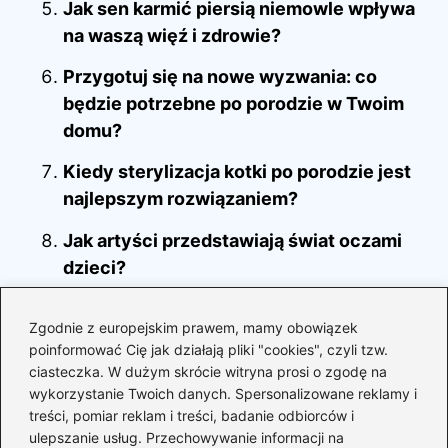
Jak sen karmić piersią niemowle wpływa
na waszą więź i zdrowie?
Przygotuj się na nowe wyzwania: co
będzie potrzebne po porodzie w Twoim
domu?
Kiedy sterylizacja kotki po porodzie jest
najlepszym rozwiązaniem?
Jak artyści przedstawiają świat oczami
dzieci?
Która witamina B complex jest najlepsza
Zgodnie z europejskim prawem, mamy obowiązek
dla dzieci? Sprawdź nasz przewodnik!
poinformować Cię jak działają pliki "cookies", czyli tzw.
ciasteczka. W dużym skrócie witryna prosi o zgodę na
Zabawa w ekologię: jak dbać o planetę
wykorzystanie Twoich danych. Spersonalizowane reklamy i
dla dzieci w prosty sposób
treści, pomiar reklam i treści, badanie odbiorców i
ulepszanie usług. Przechowywanie informacji na