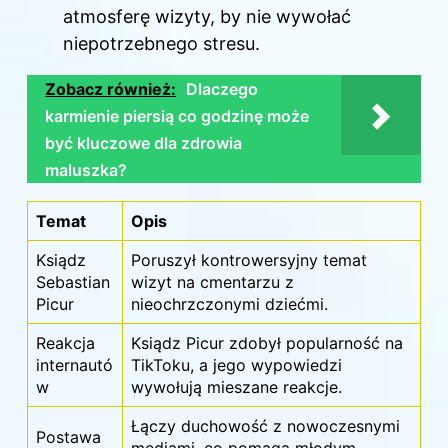
atmosferę wizyty, by nie wywołać
niepotrzebnego stresu.
Zobacz również:
Dlaczego
karmienie piersią co godzinę może
być kluczowe dla zdrowia
maluszka?
Temat
Opis
Ksiądz
Poruszył kontrowersyjny temat
Sebastian
wizyt na cmentarzu z
Picur
nieochrzczonymi dziećmi.
Reakcja
Ksiądz Picur zdobył popularność na
internautó
TikToku, a jego wypowiedzi
w
wywołują mieszane reakcje.
Łączy duchowość z nowoczesnymi
Postawa