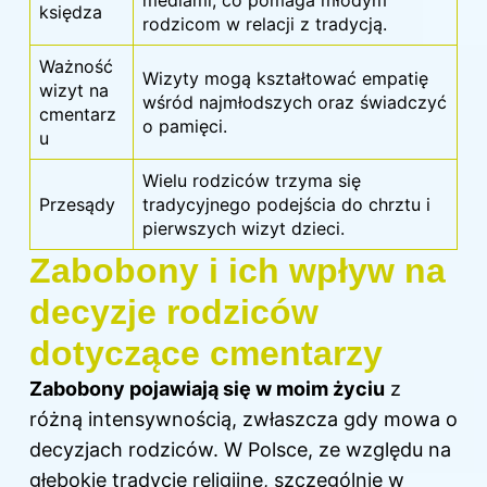
mediami, co pomaga młodym
księdza
rodzicom w relacji z tradycją.
Ważność
Wizyty mogą kształtować empatię
wizyt na
wśród najmłodszych oraz świadczyć
cmentarz
o pamięci.
u
Wielu rodziców trzyma się
Przesądy
tradycyjnego podejścia do chrztu i
pierwszych wizyt dzieci.
Zabobony i ich wpływ na
decyzje rodziców
dotyczące cmentarzy
Zabobony pojawiają się w moim życiu
z
różną intensywnością, zwłaszcza gdy mowa o
decyzjach rodziców. W Polsce, ze względu na
głębokie tradycje religijne, szczególnie w