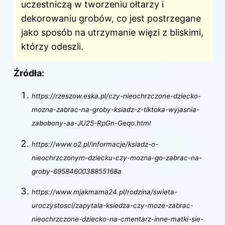
uczestniczą w tworzeniu ołtarzy i
dekorowaniu grobów, co jest postrzegane
jako sposób na utrzymanie więzi z bliskimi,
którzy odeszli.
Źródła:
https://rzeszow.eska.pl/czy-nieochrzczone-dziecko-
mozna-zabrac-na-groby-ksiadz-z-tiktoka-wyjasnia-
zabobony-aa-JU25-RpGn-Geqo.html
https://www.o2.pl/informacje/ksiadz-o-
nieochrzczonym-dziecku-czy-mozna-go-zabrac-na-
groby-6958460038855168a
https://www.mjakmama24.pl/rodzina/swieta-
uroczystosci/zapytala-ksiedza-czy-moze-zabrac-
nieochrzczone-dziecko-na-cmentarz-inne-matki-sie-