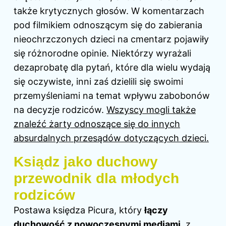
także krytycznych głosów. W komentarzach
pod filmikiem odnoszącym się do zabierania
nieochrzczonych dzieci na cmentarz pojawiły
się różnorodne opinie. Niektórzy wyrażali
dezaprobatę dla pytań, które dla wielu wydają
się oczywiste, inni zaś dzielili się swoimi
przemyśleniami na temat wpływu zabobonów
na decyzje rodziców.
Wszyscy mogli także
znaleźć żarty odnoszące się do innych
absurdalnych przesądów dotyczących dzieci.
Ksiądz jako duchowy
przewodnik dla młodych
rodziców
Postawa księdza Picura, który
łączy
duchowość z nowoczesnymi mediami
, z