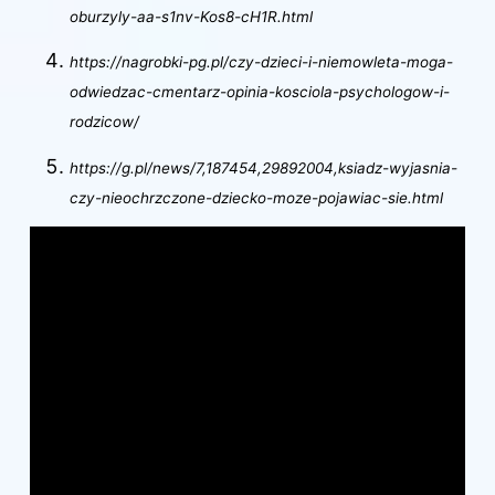
oburzyly-aa-s1nv-Kos8-cH1R.html
https://nagrobki-pg.pl/czy-dzieci-i-niemowleta-moga-
odwiedzac-cmentarz-opinia-kosciola-psychologow-i-
rodzicow/
https://g.pl/news/7,187454,29892004,ksiadz-wyjasnia-
czy-nieochrzczone-dziecko-moze-pojawiac-sie.html