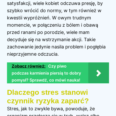
satysfakcji, wiele kobiet odczuwa presję, by
szybko wrócić do normy, w tym również w
kwestii wypróżnień. W owym trudnym
momencie, w połączeniu z bólem i obawą
przed ranami po porodzie, wiele mam
decyduje się na wstrzymanie akcji. Takie
zachowanie jedynie nasila problem i pogłębia
nieprzyjemne odczucia.
Zobacz również:
Czy piwo
podczas karmienia piersią to dobry
pomysł? Sprawdź, co mówi nauka!
Dlaczego stres stanowi
czynnik ryzyka zaparć?
Stres, jak to zwykle bywa, powoduje, że
organizm przełącza się w tryb „walcz albo