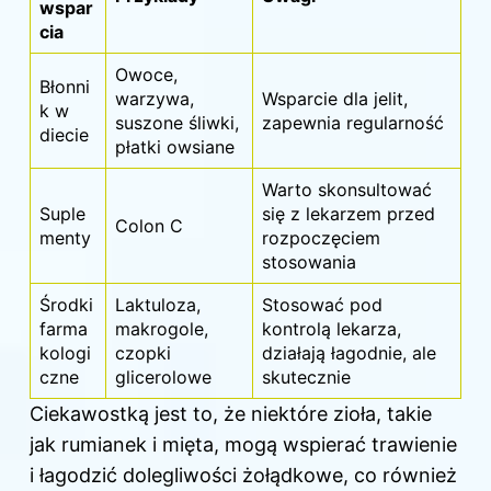
wspar
cia
Owoce,
Błonni
warzywa,
Wsparcie dla jelit,
k w
suszone śliwki,
zapewnia regularność
diecie
płatki owsiane
Warto skonsultować
Suple
się z lekarzem przed
Colon C
menty
rozpoczęciem
stosowania
Środki
Laktuloza,
Stosować pod
farma
makrogole,
kontrolą lekarza,
kologi
czopki
działają łagodnie, ale
czne
glicerolowe
skutecznie
Ciekawostką jest to, że niektóre zioła, takie
jak rumianek i mięta, mogą wspierać trawienie
i łagodzić dolegliwości żołądkowe, co również