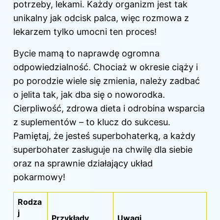
potrzeby, lekami. Każdy organizm jest tak
unikalny jak odcisk palca, więc rozmowa z
lekarzem tylko umocni ten proces!
Bycie mamą to naprawdę ogromna
odpowiedzialność. Chociaż w okresie ciąży i
po porodzie wiele się zmienia, należy zadbać
o jelita tak, jak dba się o noworodka.
Cierpliwość, zdrowa dieta i odrobina wsparcia
z suplementów – to klucz do sukcesu.
Pamiętaj, że jesteś superbohaterką, a każdy
superbohater zasługuje na chwilę dla siebie
oraz na sprawnie działający układ
pokarmowy!
Rodza
j
Przykłady
Uwagi