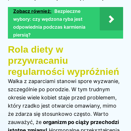
Zobacz również:
Bezpieczne
wybory: czy wędzona ryba jest
odpowiednia podczas karmienia
piersią?
Rola diety w
przywracaniu
regularności wypróżnień
Walka z zaparciami stanowi spore wyzwanie,
szczególnie po porodzie. W tym trudnym
okresie wiele kobiet staje przed problemem,
który rzadko jest otwarcie omawiany, mimo
że zdarza się stosunkowo często. Warto
zauważyć, że
organizm po ciąży przechodzi
istotne zmiany!
Hormonalne przekształcenia,