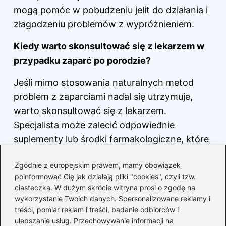
mogą pomóc w pobudzeniu jelit do działania i
złagodzeniu problemów z wypróżnieniem.
Kiedy warto skonsultować się z lekarzem w
przypadku zaparć po porodzie?
Jeśli mimo stosowania naturalnych metod
problem z zaparciami nadal się utrzymuje,
warto skonsultować się z lekarzem.
Specjalista może zalecić odpowiednie
suplementy lub środki farmakologiczne, które
pomogą w łagodzeniu tego trudnego stanu.
Zgodnie z europejskim prawem, mamy obowiązek
Jak stres wpływa na problemy ze stolcem po
poinformować Cię jak działają pliki "cookies", czyli tzw.
ciasteczka. W dużym skrócie witryna prosi o zgodę na
porodzie?
wykorzystanie Twoich danych. Spersonalizowane reklamy i
treści, pomiar reklam i treści, badanie odbiorców i
Stres po porodzie może prowadzić do
ulepszanie usług. Przechowywanie informacji na
problemów z wypróżnieniem, ponieważ