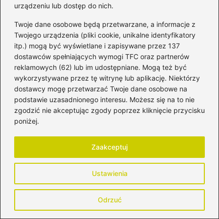
urządzeniu lub dostęp do nich.
organizm włącza tryb „walcz albo uciekaj”, co
Twoje dane osobowe będą przetwarzane, a informacje z
nie sprzyja relaksacji jelit. W wyniku tego wiele
Twojego urządzenia (pliki cookie, unikalne identyfikatory
kobiet wstrzymuje potrzebę wypróżnienia, co
itp.) mogą być wyświetlane i zapisywane przez 137
z kolei pogłębia problem zaparć.
dostawców spełniających wymogi TFC oraz partnerów
reklamowych (62) lub im udostępniane. Mogą też być
Powiązane wpisy:
wykorzystywane przez tę witrynę lub aplikację. Niektórzy
dostawcy mogę przetwarzać Twoje dane osobowe na
Skuteczne metody na walkę z
podstawie uzasadnionego interesu. Możesz się na to nie
zgodzić nie akceptując zgody poprzez kliknięcie przycisku
pleśniawkami w ciąży – co warto
poniżej.
wiedzieć?
Czy groszek konserwowy jest
Zaakceptuj
bezpieczny podczas karmienia piersią?
Sprawdź!
Ustawienia
Miód a karmienie piersią – jak delikatne
Odrzuć
słodycze wpływają na podejście do
laktacji?