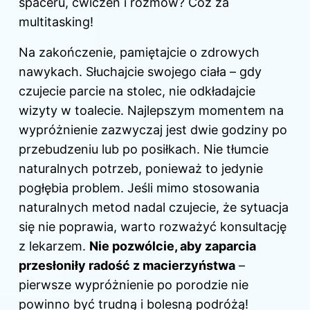
spaceru, ćwiczeń i rozmów? Cóż za
multitasking!
Na zakończenie, pamiętajcie o zdrowych
nawykach. Słuchajcie swojego ciała – gdy
czujecie parcie na stolec, nie odkładajcie
wizyty w toalecie. Najlepszym momentem na
wypróżnienie zazwyczaj jest dwie godziny po
przebudzeniu lub po posiłkach. Nie tłumcie
naturalnych potrzeb, ponieważ to jedynie
pogłębia problem. Jeśli mimo stosowania
naturalnych metod nadal czujecie, że sytuacja
się nie poprawia, warto rozważyć konsultację
z lekarzem.
Nie pozwólcie, aby zaparcia
przesłoniły radość z macierzyństwa
–
pierwsze wypróżnienie po
porodzie
nie
powinno być trudną i bolesną podróżą!