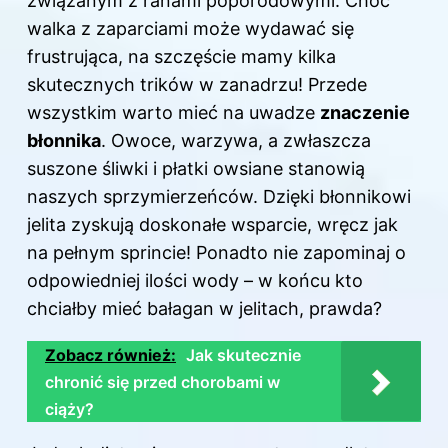
związanym z ranami poporodowymi. Choć
walka z zaparciami może wydawać się
frustrująca, na szczęście mamy kilka
skutecznych trików w zanadrzu! Przede
wszystkim warto mieć na uwadze
znaczenie
błonnika
. Owoce, warzywa, a zwłaszcza
suszone śliwki i płatki owsiane stanowią
naszych sprzymierzeńców. Dzięki błonnikowi
jelita zyskują doskonałe wsparcie, wręcz jak
na pełnym sprincie! Ponadto nie zapominaj o
odpowiedniej ilości wody – w końcu kto
chciałby mieć bałagan w jelitach, prawda?
Zobacz również:
Jak skutecznie
chronić się przed chorobami w
ciąży?