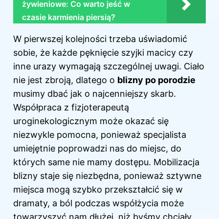
żywieniowe: Co warto jeść w
czasie karmienia piersią?
W pierwszej kolejności trzeba uświadomić
sobie, że każde pęknięcie szyjki macicy czy
inne urazy wymagają szczególnej uwagi. Ciało
nie jest zbroją, dlatego o
blizny po porodzie
musimy dbać jak o najcenniejszy skarb.
Współpraca z fizjoterapeutą
uroginekologicznym może okazać się
niezwykle pomocna, ponieważ specjalista
umiejętnie poprowadzi nas do miejsc, do
których same nie mamy dostępu. Mobilizacja
blizny staje się niezbędna, ponieważ sztywne
miejsca mogą szybko przekształcić się w
dramaty, a ból podczas współżycia może
towarzyszyć nam dłużej, niż byśmy chciały.