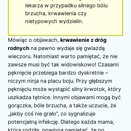
lekarza w przypadku silnego bólu
brzucha, krwawienia czy
nietypowych wydzielin.
Mówiąc o objawach,
krwawienie z dróg
rodnych
na pewno wydaje się gwiazdą
wieczoru. Natomiast warto pamiętać, że nie
zawsze musi być tak widowiskowo! Czasami
pęknięcie przebiega bardzo dyskretnie –
niczym ninja na placu boju. Przy głębszym
pęknięciu może wystąpić silny krwotok, który
uszkadza tętnice. Innymi objawami mogą być
gorączka, bóle brzucha, a także uczucie, że
„jakby coś nie grało”, co sygnalizuje
potencjalną infekcję. Dlatego każda mama,
która rodziła, powinna pamiętać, że po