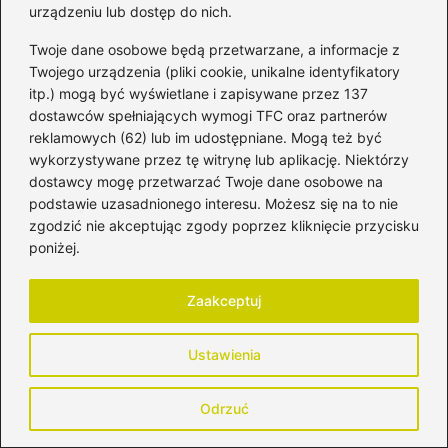
Powiązane wpisy:
urządzeniu lub dostęp do nich.
Twoje dane osobowe będą przetwarzane, a informacje z
Skuteczne metody na walkę z
Twojego urządzenia (pliki cookie, unikalne identyfikatory
pleśniawkami w ciąży – co warto
itp.) mogą być wyświetlane i zapisywane przez 137
wiedzieć?
dostawców spełniających wymogi TFC oraz partnerów
reklamowych (62) lub im udostępniane. Mogą też być
Zdrowe propozycje – co można jeść
wykorzystywane przez tę witrynę lub aplikację. Niektórzy
podczas karmienia piersią?
dostawcy mogę przetwarzać Twoje dane osobowe na
podstawie uzasadnionego interesu. Możesz się na to nie
Bakłażan w diecie mamy karmiącej – co
zgodzić nie akceptując zgody poprzez kliknięcie przycisku
warto wiedzieć?
poniżej.
Jak radzić sobie z opryszczką w nosie
Zaakceptuj
podczas karmienia piersią?
Ustawienia
Awokado w diecie matki karmiącej –
dlaczego warto po nie sięgnąć?
Odrzuć
Jak skutecznie chronić się przed