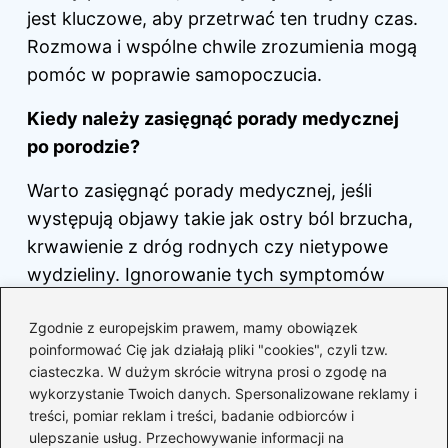
jest kluczowe, aby przetrwać ten trudny czas.
Rozmowa i wspólne chwile zrozumienia mogą
pomóc w poprawie samopoczucia.
Kiedy należy zasięgnąć porady medycznej
po porodzie?
Warto zasięgnąć porady medycznej, jeśli
występują objawy takie jak ostry ból brzucha,
krwawienie z dróg rodnych czy nietypowe
wydzieliny. Ignorowanie tych symptomów
może prowadzić do poważnych problemów
Zgodnie z europejskim prawem, mamy obowiązek
zdrowotnych, dlatego lepiej wcześniej
poinformować Cię jak działają pliki "cookies", czyli tzw.
skonsultować się z lekarzem. Szybka reakcja
ciasteczka. W dużym skrócie witryna prosi o zgodę na
może znacząco wpłynąć na dalsze
wykorzystanie Twoich danych. Spersonalizowane reklamy i
zdrowienie.
treści, pomiar reklam i treści, badanie odbiorców i
ulepszanie usług. Przechowywanie informacji na