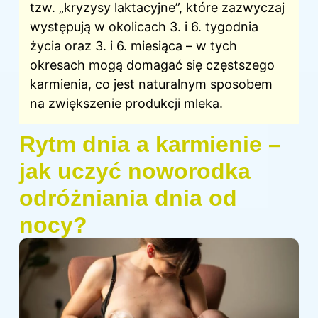
tzw. „kryzysy laktacyjne”, które zazwyczaj
występują w okolicach 3. i 6. tygodnia
życia oraz 3. i 6. miesiąca – w tych
okresach mogą domagać się częstszego
karmienia, co jest naturalnym sposobem
na zwiększenie produkcji mleka.
Rytm dnia a karmienie –
jak uczyć noworodka
odróżniania dnia od
nocy?