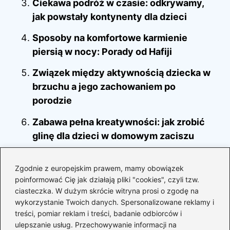
Ciekawa podróż w czasie: odkrywamy,
jak powstały kontynenty dla dzieci
Sposoby na komfortowe karmienie
piersią w nocy: Porady od Hafiji
Związek między aktywnością dziecka w
brzuchu a jego zachowaniem po
porodzie
Zabawa pełna kreatywności: jak zrobić
glinę dla dzieci w domowym zaciszu
Jak skutecznie nauczyć dziecko
Zgodnie z europejskim prawem, mamy obowiązek
prawidłowego trzymania ołówka?
poinformować Cię jak działają pliki "cookies", czyli tzw.
ciasteczka. W dużym skrócie witryna prosi o zgodę na
Cesarskie cięcie a karmienie piersią – jak
wykorzystanie Twoich danych. Spersonalizowane reklamy i
ważne jest wsparcie i przygotowanie?
treści, pomiar reklam i treści, badanie odbiorców i
ulepszanie usług. Przechowywanie informacji na
Najlepsze strategie żywieniowe dla 9-