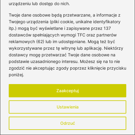
urządzeniu lub dostęp do nich.
miesięcznego dziecka karmionego
piersią
Twoje dane osobowe będą przetwarzane, a informacje z
Twojego urządzenia (pliki cookie, unikalne identyfikatory
Karmienie piersią inaczej: jak często
itp.) mogą być wyświetlane i zapisywane przez 137
dostosować rytm do potrzeb maluszka?
dostawców spełniających wymogi TFC oraz partnerów
reklamowych (62) lub im udostępniane. Mogą też być
wykorzystywane przez tę witrynę lub aplikację. Niektórzy
dostawcy mogę przetwarzać Twoje dane osobowe na
podstawie uzasadnionego interesu. Możesz się na to nie
zgodzić nie akceptując zgody poprzez kliknięcie przycisku
poniżej.
Zaakceptuj
Honorata Strzelczyk
Ustawienia
Cześć! Nazywam się Honorata i jestem mamą, która
każdego dnia łączy macierzyństwo z odkrywaniem siebie
na nowo. Blog mytomamy.pl powstał z potrzeby dzielenia
Odrzuć
się doświadczeniem, wsparcia innych kobiet oraz tworzenia
przestrzeni, w której możemy mówić o rodzicielstwie