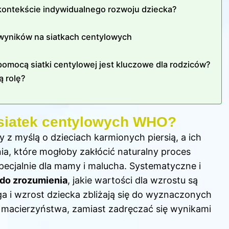
w kontekście indywidualnego rozwoju dziecka?
 wyników na siatkach centylowych
omocą siatki centylowej jest kluczowe dla rodziców?
ą rolę?
 siatek centylowych WHO?
ły z myślą o dzieciach
karmionych piersią
, a ich
a, które mogłoby zakłócić naturalny proces
pecjalnie dla mamy i malucha. Systematyczne i
 do zrozumienia
, jakie wartości dla wzrostu są
a i wzrost dziecka zbliżają się do wyznaczonych
ą macierzyństwa, zamiast zadręczać się wynikami