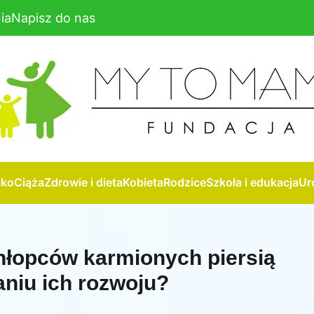
ia
Napisz do nas
cko
Ciąża
Zdrowie i dieta
Kobieta
Rodzice
Szkoła i edukacja
Ur
chłopców karmionych piersią
niu ich rozwoju?