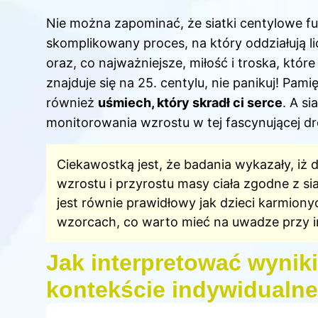
Nie można zapominać, że siatki centylowe fu
skomplikowany proces, na który oddziałują li
oraz, co najważniejsze, miłość i troska, któ
znajduje się na 25. centylu, nie panikuj! Pamięt
również
uśmiech, który skradł ci serce
. A s
monitorowania wzrostu w tej fascynującej dr
Ciekawostką jest, że badania wykazały, iż 
wzrostu i przyrostu masy ciała zgodne z si
jest równie prawidłowy jak dzieci karmionyc
wzorcach, co warto mieć na uwadze przy i
Jak interpretować wyniki
kontekście indywidualn