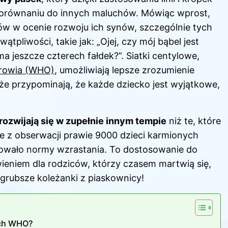
 porównaniu do innych maluchów. Mówiąc wprost,
ców w ocenie rozwoju ich synów, szczególnie tych
pliwości, takie jak: „Ojej, czy mój bąbel jest
a jeszcze czterech fałdek?”. Siatki centylowe,
drowia (WHO)
, umożliwiają lepsze zrozumienie
kże przypominają, że każde dziecko jest wyjątkowe,
rozwijają się w zupełnie innym tempie
niż te, które
 z obserwacji prawie 9000 dzieci karmionych
cowało normy wzrastania. To dostosowanie do
eniem dla rodziców, którzy czasem martwią się,
 grubsze koleżanki z piaskownicy!
ych WHO?