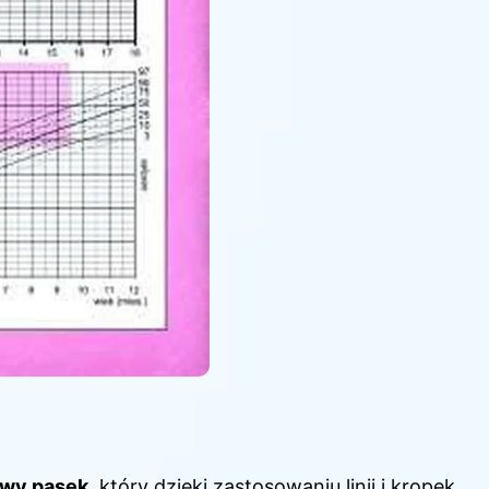
owy pasek
, który dzięki zastosowaniu linii i kropek