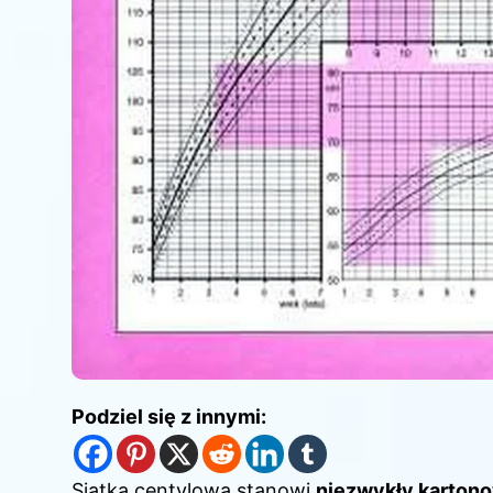
Podziel się z innymi:
Siatka centylowa stanowi
niezwykły karton