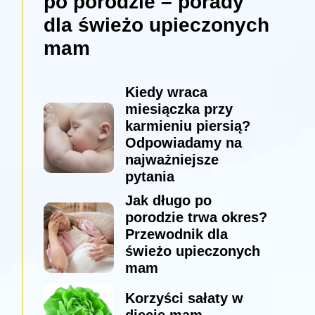
po porodzie – porady
dla świeżo upieczonych
mam
Kiedy wraca
miesiączka przy
karmieniu piersią?
Odpowiadamy na
najważniejsze
pytania
Jak długo po
porodzie trwa okres?
Przewodnik dla
świeżo upieczonych
mam
Korzyści sałaty w