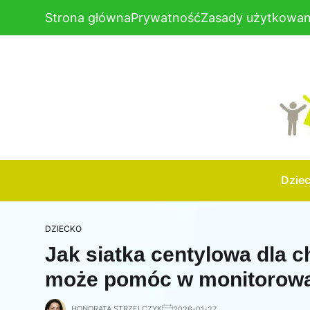
Strona główna
Prywatność
Zasady użytkowan
Dzie
DZIECKO
Jak siatka centylowa dla 
może pomóc w monitorowa
HONORATA STRZELCZYK
2026-01-27