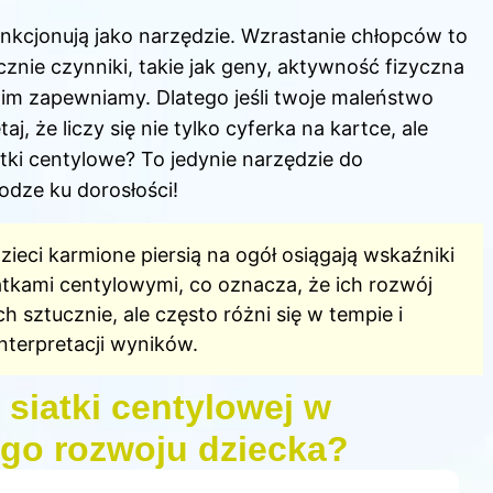
nkcjonują jako narzędzie. Wzrastanie chłopców to
cznie czynniki, takie jak geny, aktywność fizyczna
re im zapewniamy. Dlatego jeśli twoje maleństwo
aj, że liczy się nie tylko cyferka na kartce, ale
iatki centylowe? To jedynie narzędzie do
odze ku dorosłości!
dzieci
karmione
piersią
na ogół osiągają wskaźniki
atkami centylowymi, co oznacza, że ich rozwój
h sztucznie, ale często różni się w tempie i
nterpretacji wyników.
 siatki centylowej w
ego rozwoju dziecka?