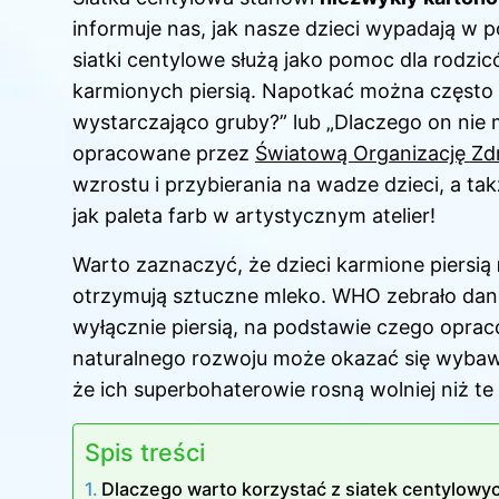
informuje nas, jak nasze dzieci wypadają w
siatki centylowe służą jako pomoc dla rodzi
karmionych piersią. Napotkać można często wąt
wystarczająco gruby?” lub „Dlaczego on nie m
opracowane przez
Światową Organizację Z
wzrostu i przybierania na wadze dzieci, a ta
jak paleta farb w artystycznym atelier!
Warto zaznaczyć, że dzieci karmione piersią
otrzymują sztuczne mleko. WHO zebrało dane
wyłącznie piersią, na podstawie czego opra
naturalnego rozwoju może okazać się wybawi
że ich superbohaterowie rosną wolniej niż te
Spis treści
Dlaczego warto korzystać z siatek centylow