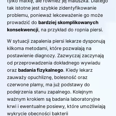
tylko matkę, ale również jej maluszka. Dlatego
tak istotne jest szybkie zidentyfikowanie
problemu, ponieważ lekceważenie go może
prowadzić do
bardziej skomplikowanych
konsekwencji
, na przykład do ropnia piersi.
W sytuacji zapalenia piersi lekarze dysponują
kilkoma metodami, które pozwalają na
postawienie diagnozy. Zazwyczaj zaczynają
od przeprowadzenia dokładnego wywiadu
oraz
badania fizykalnego
. Kiedy lekarz
zauważy opuchliznę, bolesność oraz
czerwone plamy, ma już podstawy do
podejrzenia stanu zapalnego. Kolejnym
ważnym krokiem są badania laboratoryjne
krwi i ewentualne posiewy, które umożliwiają
wykrycie obecności bakterii