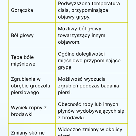
Podwyższona temperatura
Gorączka
ciała, przypominająca
objawy grypy.
Możliwy ból głowy
Ból głowy
towarzyszący innym
objawom.
Ogólne dolegliwości
Tępe bóle
mięśniowe przypominające
mięśniowe
grypę.
Zgrubienia w
Możliwość wyczucia
obrębie gruczołu
zgrubień podczas badania
piersiowego
piersi.
Obecność ropy lub innych
Wyciek ropny z
płynów wydobywających się
brodawki
z brodawki.
Widoczne zmiany w okolicy
Zmiany skórne
piersi.