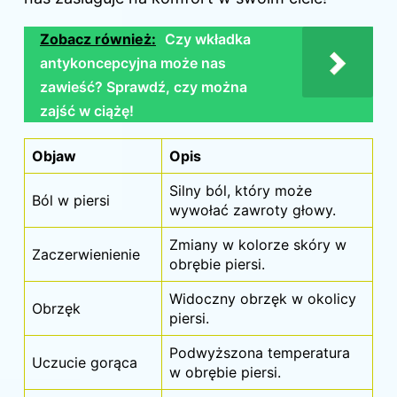
Zobacz również:
Czy wkładka
antykoncepcyjna może nas
zawieść? Sprawdź, czy można
zajść w ciążę!
Objaw
Opis
Silny ból, który może
Ból
w piersi
wywołać zawroty głowy.
Zmiany w kolorze skóry w
Zaczerwienienie
obrębie piersi.
Widoczny obrzęk w okolicy
Obrzęk
piersi.
Podwyższona temperatura
Uczucie gorąca
w obrębie piersi.