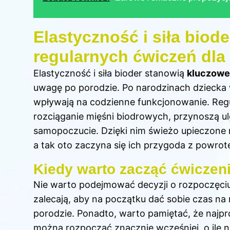
Elastyczność i siła biod
regularnych ćwiczeń dl
Elastyczność i siła bioder stanowią
kluczowe
uwagę po porodzie. Po narodzinach dziecka w
wpływają na codzienne funkcjonowanie. Reg
rozciąganie mięśni biodrowych, przynoszą ul
samopoczucie. Dzięki nim świeżo upieczone 
a tak oto zaczyna się ich przygoda z powro
Kiedy warto zacząć ćwiczen
Nie warto podejmować decyzji o rozpoczęciu
zalecają, aby na początku dać sobie czas na
porodzie. Ponadto, warto pamiętać, że najp
można rozpocząć znacznie wcześniej, o ile 