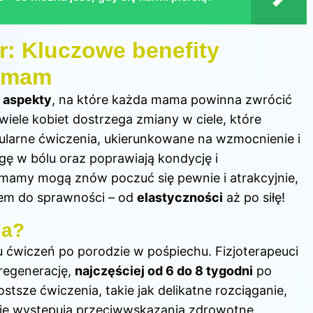
er: Kluczowe benefity
a mam
 aspekty
, na które każda mama powinna zwrócić
iele kobiet dostrzega zmiany w ciele, które
ularne ćwiczenia, ukierunkowane na wzmocnienie i
gę w bólu oraz poprawiają kondycję i
mamy mogą znów poczuć się pewnie i atrakcyjnie,
tem do sprawności – od
elastyczności
aż po siłę!
ia?
 ćwiczeń po porodzie w pośpiechu. Fizjoterapeuci
 regenerację,
najczęściej od 6 do 8 tygodni
po
rostsze
ćwiczenia
, takie jak delikatne rozciąganie,
nie występują przeciwwskazania zdrowotne.