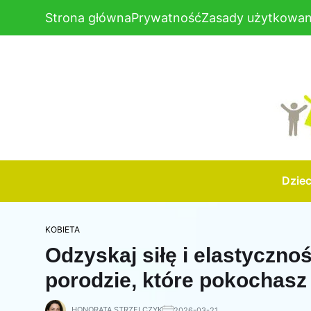
Strona główna
Prywatność
Zasady użytkowan
Dzie
KOBIETA
Odzyskaj siłę i elastyczno
porodzie, które pokochasz
HONORATA STRZELCZYK
2026-03-21