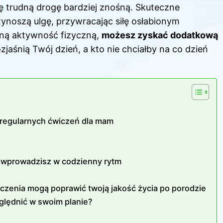
tę trudną drogę bardziej znośną. Skuteczne
rzynoszą ulgę, przywracając siłę osłabionym
rną aktywność fizyczną,
możesz zyskać dodatkową
ozjaśnią Twój dzień, a kto nie chciałby na co dzień
y regularnych ćwiczeń dla mam
e wprowadzisz w codzienny rytm
czenia mogą poprawić twoją jakość życia po porodzie
ględnić w swoim planie?