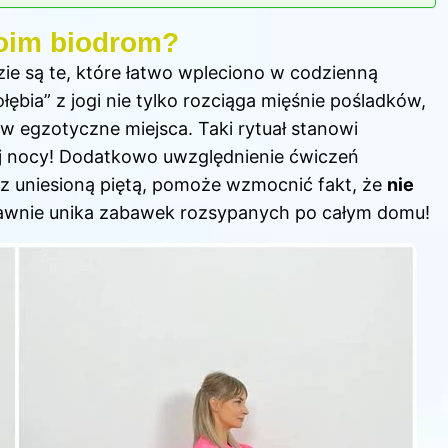
oim biodrom?
ie są te, które łatwo wpleciono w codzienną
łębia” z jogi nie tylko rozciąga mięśnie pośladków,
 egzotyczne miejsca. Taki rytuał stanowi
ej nocy! Dodatkowo uwzględnienie ćwiczeń
ad z uniesioną piętą, pomoże wzmocnić fakt, że
nie
rawnie unika zabawek rozsypanych po całym domu!