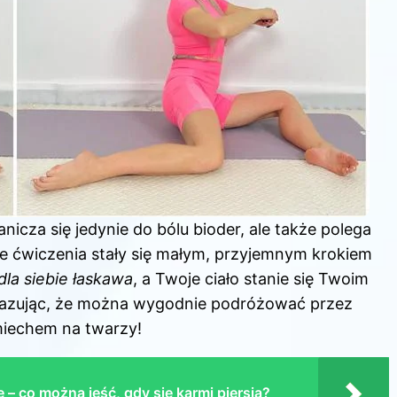
anicza się jedynie do bólu bioder, ale także polega
te ćwiczenia stały się małym, przyjemnym krokiem
dla siebie łaskawa
, a Twoje ciało stanie się Twoim
pokazując, że można wygodnie podróżować przez
miechem na twarzy!
– co można jeść, gdy się karmi piersią?