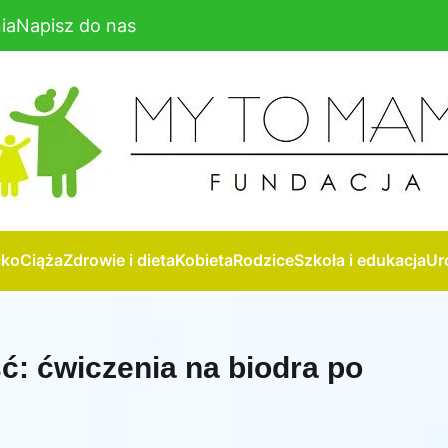
ia
Napisz do nas
cko
Ciąża
Zdrowie i dieta
Kobieta
Rodzice
Szkoła i edukacja
Ur
ść: ćwiczenia na biodra po