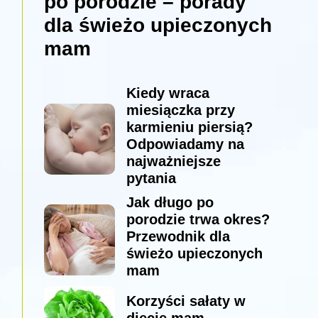
po porodzie – porady
dla świeżo upieczonych
mam
Kiedy wraca
miesiączka przy
karmieniu piersią?
Odpowiadamy na
najważniejsze
pytania
Jak długo po
porodzie trwa okres?
Przewodnik dla
świeżo upieczonych
mam
Korzyści sałaty w