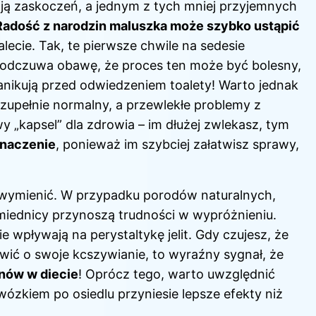
 zaskoczeń, a jednym z tych mniej przyjemnych
Radość z narodzin maluszka może szybko ustąpić
lecie. Tak, te pierwsze chwile na sedesie
 odczuwa obawę, że proces ten może być bolesny,
anikują przed odwiedzeniem toalety! Warto jednak
zupełnie normalny, a przewlekłe problemy z
 „kapsel” dla zdrowia – im dłużej zwlekasz, tym
znaczenie
, ponieważ im szybciej załatwisz sprawy,
wymienić. W przypadku porodów naturalnych,
 miednicy przynoszą trudności w wypróżnieniu.
pływają na perystaltykę jelit. Gdy czujesz, że
wić o swoje kcszywianie, to wyraźny sygnał, że
ynów w diecie
! Oprócz tego, warto uwzględnić
wózkiem po osiedlu przyniesie lepsze efekty niż