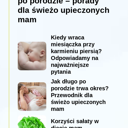
po porodzie – porady
dla świeżo upieczonych
mam
Kiedy wraca
miesiączka przy
karmieniu piersią?
Odpowiadamy na
najważniejsze
pytania
Jak długo po
porodzie trwa okres?
Przewodnik dla
świeżo upieczonych
mam
Korzyści sałaty w