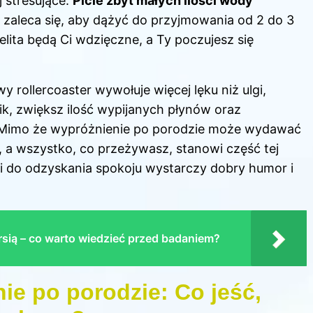
ej stresujące.
Picie zbyt małych ilości wody
o zaleca się, aby dążyć do przyjmowania od 2 do 3
elita będą Ci wdzięczne, a Ty poczujesz się
y rollercoaster wywołuje więcej lęku niż ulgi,
k, zwiększ ilość wypijanych płynów oraz
 Mimo że wypróżnienie po porodzie może wydawać
, a wszystko, co przeżywasz, stanowi część tej
i do odzyskania spokoju wystarczy dobry humor i
rsią – co warto wiedzieć przed badaniem?
nie po porodzie: Co jeść,