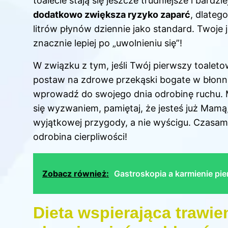
toalecie stają się jeszcze trudniejsze i bardzi
dodatkowo zwiększa ryzyko zaparć
, dlateg
litrów płynów dziennie jako standard. Twoje j
znacznie lepiej po „uwolnieniu się”!
W związku z tym, jeśli Twój pierwszy toaletow
postaw na zdrowe przekąski bogate w błonni
wprowadź do swojego dnia odrobinę ruchu.
się wyzwaniem, pamiętaj, że jesteś już Mamą
wyjątkowej przygody, a nie wyścigu. Czasam
odrobina cierpliwości!
Zobacz również:
Gastroskopia a karmienie pie
Dieta wspierająca trawie