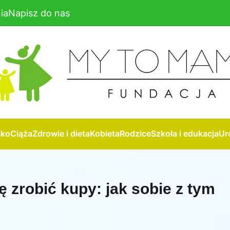
ia
Napisz do nas
cko
Ciąża
Zdrowie i dieta
Kobieta
Rodzice
Szkoła i edukacja
Ur
 zrobić kupy: jak sobie z tym