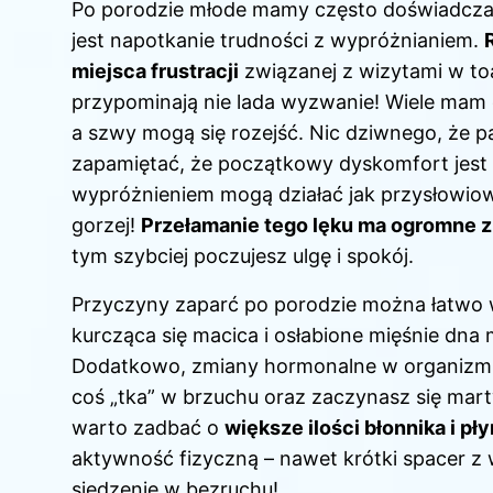
Po
porodzie
młode mamy często doświadczają
jest napotkanie trudności z wypróżnianiem.
miejsca frustracji
związanej z wizytami w toa
przypominają nie lada wyzwanie! Wiele mam
a szwy mogą się rozejść. Nic dziwnego, że p
zapamiętać, że początkowy dyskomfort jest 
wypróżnieniem mogą działać jak przysłowiowy
gorzej!
Przełamanie tego lęku ma ogromne 
tym szybciej poczujesz ulgę i spokój.
Przyczyny zaparć po porodzie można łatwo 
kurcząca się macica i osłabione mięśnie dna
Dodatkowo, zmiany hormonalne w organizmie w
coś „tka” w brzuchu oraz zaczynasz się mart
warto zadbać o
większe ilości błonnika i pł
aktywność fizyczną – nawet krótki spacer z 
siedzenie w bezruchu!