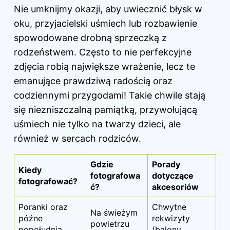
Nie umknijmy okazji, aby uwiecznić błysk w
oku, przyjacielski uśmiech lub rozbawienie
spowodowane drobną sprzeczką z
rodzeństwem. Często to nie perfekcyjne
zdjęcia robią największe wrażenie, lecz te
emanujące prawdziwą radością oraz
codziennymi przygodami! Takie chwile stają
się niezniszczalną pamiątką, przywołującą
uśmiech nie tylko na twarzy dzieci, ale
również w sercach rodziców.
Gdzie
Porady
Kiedy
fotografowa
dotyczące
fotografować?
ć?
akcesoriów
Poranki oraz
Chwytne
Na świeżym
późne
rekwizyty
powietrzu
popołudnia
(balony,