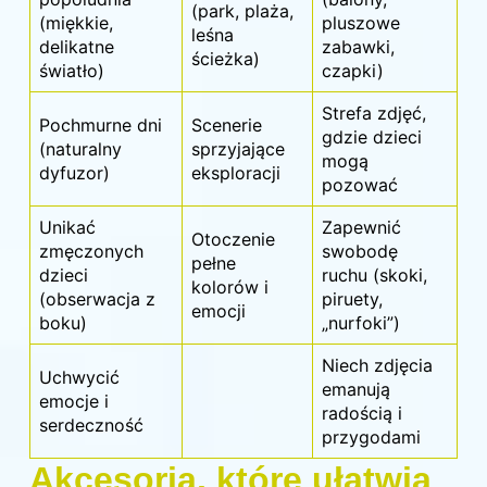
(park, plaża,
(miękkie,
pluszowe
leśna
delikatne
zabawki,
ścieżka)
światło)
czapki)
Strefa zdjęć,
Pochmurne dni
Scenerie
gdzie dzieci
(naturalny
sprzyjające
mogą
dyfuzor)
eksploracji
pozować
Unikać
Zapewnić
Otoczenie
zmęczonych
swobodę
pełne
dzieci
ruchu (skoki,
kolorów i
(obserwacja z
piruety,
emocji
boku)
„nurfoki”)
Niech zdjęcia
Uchwycić
emanują
emocje i
radością i
serdeczność
przygodami
Akcesoria, które ułatwią