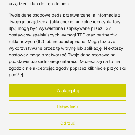
uzyskać ciekawe efekty zdjęciowe.
urządzeniu lub dostęp do nich.
Jakie akcesoria mogą ułatwić fotografowanie
Twoje dane osobowe będą przetwarzane, a informacje z
Twojego urządzenia (pliki cookie, unikalne identyfikatory
dzieci?
itp.) mogą być wyświetlane i zapisywane przez 137
dostawców spełniających wymogi TFC oraz partnerów
Do przydatnych akcesoriów zalicza się torbę
reklamowych (62) lub im udostępniane. Mogą też być
na aparat, dodatkową kartę pamięci oraz
wykorzystywane przez tę witrynę lub aplikację. Niektórzy
kolorowe rolki papieru do drukowania zdjęć.
dostawcy mogę przetwarzać Twoje dane osobowe na
Chwytne rekwizyty, takie jak balony czy
podstawie uzasadnionego interesu. Możesz się na to nie
zgodzić nie akceptując zgody poprzez kliknięcie przycisku
pluszowe zabawki, mogą także dodać zabawy
poniżej.
i urozmaicić zdjęcia.
Zaakceptuj
Powiązane wpisy:
Jak długo utrzymuje się gorączka przy
Ustawienia
grypie u dzieci?
Odrzuć
Praca oligofrenopedagoga z dzieckiem
autystycznym w 2026 roku – czy to