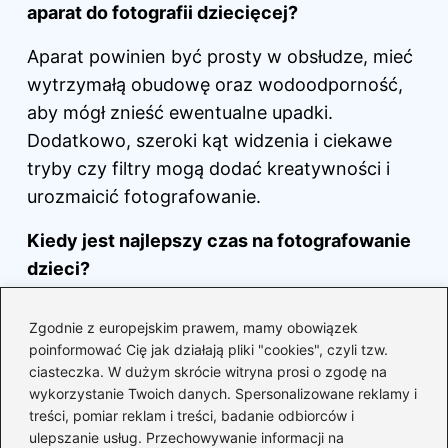
aparat do fotografii dziecięcej?
Aparat powinien być prosty w obsłudze, mieć
wytrzymałą obudowę oraz wodoodporność,
aby mógł znieść ewentualne upadki.
Dodatkowo, szeroki kąt widzenia i ciekawe
tryby czy filtry mogą dodać kreatywności i
urozmaicić fotografowanie.
Kiedy jest najlepszy czas na fotografowanie
dzieci?
Najlepszym czasem na fotografowanie dzieci
Zgodnie z europejskim prawem, mamy obowiązek
są poranki oraz późne popołudnia, gdy
poinformować Cię jak działają pliki "cookies", czyli tzw.
światło naturalne jest delikatne i miękkie.
ciasteczka. W dużym skrócie witryna prosi o zgodę na
wykorzystanie Twoich danych. Spersonalizowane reklamy i
Warto także korzystać z pochmurnych dni,
treści, pomiar reklam i treści, badanie odbiorców i
które działają jak naturalny dyfuzor, aby
ulepszanie usług. Przechowywanie informacji na