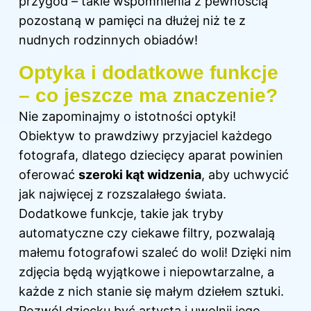
przygód – takie wspomnienia z pewnością
pozostaną w pamięci na dłużej niż te z
nudnych rodzinnych obiadów!
Optyka i dodatkowe funkcje
– co jeszcze ma znaczenie?
Nie zapominajmy o istotności optyki!
Obiektyw to prawdziwy przyjaciel każdego
fotografa, dlatego dziecięcy aparat powinien
oferować
szeroki kąt widzenia
, aby uchwycić
jak najwięcej z rozszalałego świata.
Dodatkowe funkcje, takie jak tryby
automatyczne czy ciekawe filtry, pozwalają
małemu fotografowi szaleć do woli! Dzięki nim
zdjęcia
będą wyjątkowe i niepowtarzalne, a
każde z nich stanie się małym dziełem sztuki.
Pozwól dziecku być artystą i uwolnij jego