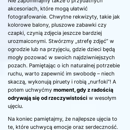
Nie zapominajmy także o przydatnych
akcesoriach, które mogą ułatwić
fotografowanie. Chwytne rekwizyty, takie jak
kolorowe balony, pluszowe zabawki czy
czapki, czynią zdjęcia jeszcze bardziej
urozmaiconymi. Stwórzmy „strefę zdjęć” w
ogrodzie lub na przyjęciu, gdzie dzieci będą
mogły pozować w swoich najdziwniejszych
pozach. Pamiętając o ich naturalnej potrzebie
ruchu, warto zapewnić im swobodę – niech
skaczą, wykonują piruety i robią „nurfoki”! A
potem uchwyćmy
moment, gdy z radością
odrywają się od rzeczywistości
w wesołym
ujęciu.
Na koniec pamiętajmy, że najlepsze ujęcia to
te, które uchwycą emocje oraz serdeczność.