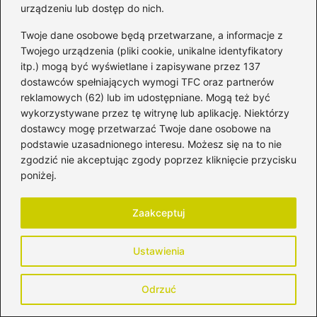
rodzinie, edukacji, rozwoju osobistym i kobiecym stylu
urządzeniu lub dostęp do nich.
życia. Poruszam tematy, które są mi bliskie – od
codziennych dylematów rodzica, przez zdrowie i emocje,
Twoje dane osobowe będą przetwarzane, a informacje z
aż po inspiracje, które pomagają żyć bardziej świadomie i
Twojego urządzenia (pliki cookie, unikalne identyfikatory
uważnie.
itp.) mogą być wyświetlane i zapisywane przez 137
dostawców spełniających wymogi TFC oraz partnerów
Jestem mamą, partnerką, kobietą, która uczy się
równowagi między byciem dla innych a byciem dla siebie.
reklamowych (62) lub im udostępniane. Mogą też być
Wierzę, że każda z nas potrzebuje wspólnoty, rozmowy i
wykorzystywane przez tę witrynę lub aplikację. Niektórzy
akceptacji – dlatego stworzyłam miejsce, w którym możemy
dostawcy mogę przetwarzać Twoje dane osobowe na
się wspierać, wymieniać doświadczeniami i razem dorastać
podstawie uzasadnionego interesu. Możesz się na to nie
do swojej najlepszej wersji. Zapraszam Cię do mojego
zgodzić nie akceptując zgody poprzez kliknięcie przycisku
świata – pełnego miłości, autentyczności, refleksji i małych,
poniżej.
wielkich codziennych chwil. Jestem tu, by inspirować,
pomagać, dodawać odwagi i przypominać, że w tym
wszystkim… naprawdę nie jesteśmy same.
Zaakceptuj
←
Jak badania przesiewowe po porodzie mogą
Ustawienia
wpłynąć na zdrowie matki i dziecka?
→
Jak skutecznie zwiększyć ilość pokarmu po
Odrzuć
porodzie? Sprawdzone sposoby dla mam