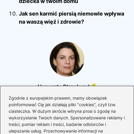
dziecka w twoim domu
Jak sen karmić piersią niemowle wpływa
na waszą więź i zdrowie?
Honorata Strzelczyk
Cześć! Nazywam się Honorata i jestem mamą, która
Zgodnie z europejskim prawem, mamy obowiązek
każdego dnia łączy macierzyństwo z odkrywaniem siebie
poinformować Cię jak działają pliki "cookies", czyli tzw.
na nowo. Blog mytomamy.pl powstał z potrzeby dzielenia
ciasteczka. W dużym skrócie witryna prosi o zgodę na
się doświadczeniem, wsparcia innych kobiet oraz tworzenia
wykorzystanie Twoich danych. Spersonalizowane reklamy i
przestrzeni, w której możemy mówić o rodzicielstwie
szczerze – bez filtrów, presji i perfekcjonizmu. Piszę o
treści, pomiar reklam i treści, badanie odbiorców i
ciąży, porodzie, połogu, wychowaniu dzieci, relacjach w
ulepszanie usług. Przechowywanie informacji na