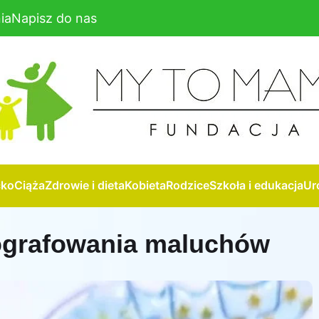
ia
Napisz do nas
cko
Ciąża
Zdrowie i dieta
Kobieta
Rodzice
Szkoła i edukacja
Ur
tografowania maluchów