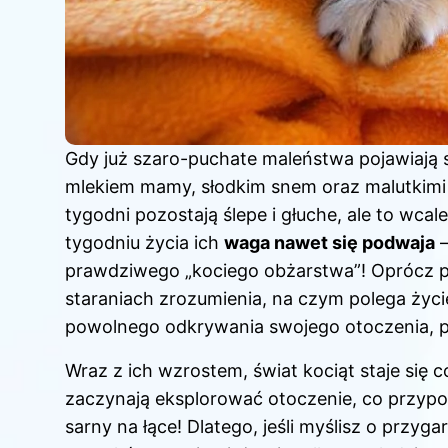
Gdy już szaro-puchate maleństwa pojawiają si
mlekiem mamy, słodkim snem oraz malutkimi k
tygodni pozostają ślepe i głuche, ale to wca
tygodniu życia ich
waga nawet się podwaja
–
prawdziwego „kociego obżarstwa”! Oprócz pic
staraniach zrozumienia, na czym polega życ
powolnego odkrywania swojego otoczenia, po
Wraz z ich wzrostem, świat kociąt staje się c
zaczynają eksplorować otoczenie, co przypo
sarny na łące! Dlatego, jeśli myślisz o przyg