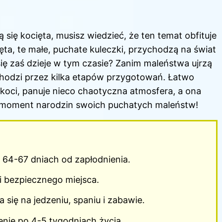
ą się kocięta, musisz wiedzieć, że ten temat obfituje
ęta, te małe, puchate kuleczki, przychodzą na świat
ię zaś dzieje w tym czasie? Zanim maleństwa ujrzą
echodzi przez kilka etapów przygotowań. Łatwo
koci, panuje nieco chaotyczna atmosfera, a ona
a moment narodzin swoich puchatych maleństw!
 64-67 dniach od zapłodnienia.
i bezpiecznego miejsca.
a się na jedzeniu, spaniu i zabawie.
nie po 4-5 tygodniach życia.