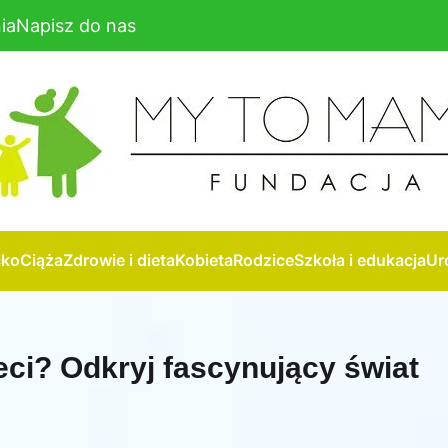
ia
Napisz do nas
cko
Ciąża
Zdrowie i dieta
Kobieta
Rodzice
Szkoła i edukacja
Ur
eci? Odkryj fascynujący świat