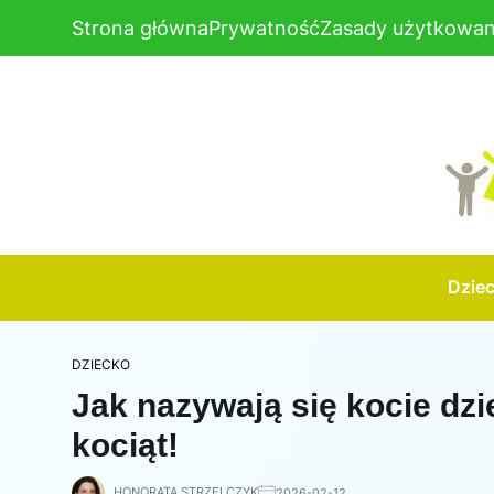
Strona główna
Prywatność
Zasady użytkowan
Dzie
DZIECKO
Jak nazywają się kocie dzi
kociąt!
HONORATA STRZELCZYK
2026-02-12