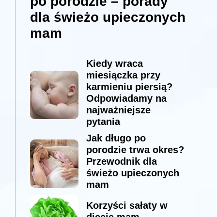
po porodzie – porady
dla świeżo upieczonych
mam
Kiedy wraca
miesiączka przy
karmieniu piersią?
Odpowiadamy na
najważniejsze
pytania
Jak długo po
porodzie trwa okres?
Przewodnik dla
świeżo upieczonych
mam
Korzyści sałaty w