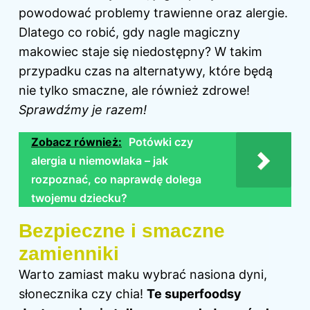
powodować problemy trawienne oraz alergie.
Dlatego co robić, gdy nagle magiczny
makowiec staje się niedostępny? W takim
przypadku czas na alternatywy, które będą
nie tylko smaczne, ale również zdrowe!
Sprawdźmy je razem!
Zobacz również:
Potówki czy
alergia u niemowlaka – jak
rozpoznać, co naprawdę dolega
twojemu dziecku?
Bezpieczne i smaczne
zamienniki
Warto zamiast maku wybrać nasiona dyni,
słonecznika czy chia!
Te superfoodsy