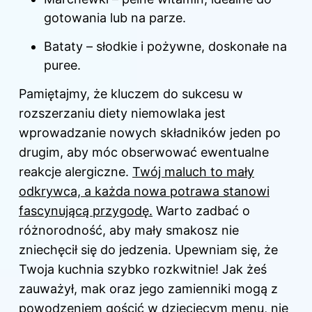
gotowania lub na parze.
Bataty – słodkie i pożywne, doskonałe na
puree.
Pamiętajmy, że kluczem do sukcesu w
rozszerzaniu diety niemowlaka jest
wprowadzanie nowych składników jeden po
drugim, aby móc obserwować ewentualne
reakcje alergiczne.
Twój maluch to mały
odkrywca, a każda nowa potrawa stanowi
fascynującą przygodę.
Warto zadbać o
różnorodność, aby mały smakosz nie
zniechęcił się do jedzenia. Upewniam się, że
Twoja kuchnia szybko rozkwitnie! Jak żeś
zauważył, mak oraz jego zamienniki mogą z
powodzeniem gościć w dziecięcym menu, nie