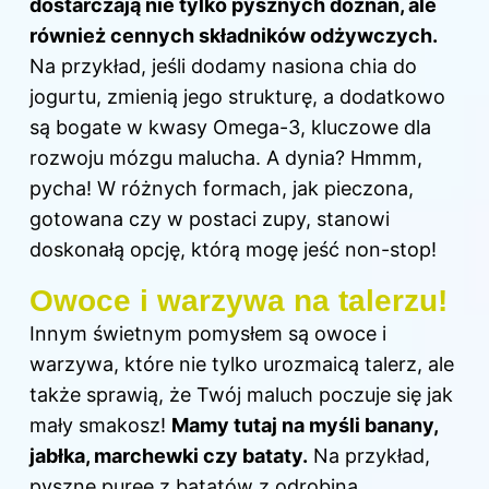
dostarczają nie tylko pysznych doznań, ale
również cennych składników odżywczych.
Na przykład, jeśli dodamy nasiona chia do
jogurtu, zmienią jego strukturę, a dodatkowo
są bogate w kwasy Omega-3, kluczowe dla
rozwoju mózgu malucha. A dynia? Hmmm,
pycha! W różnych formach, jak pieczona,
gotowana czy w postaci zupy, stanowi
doskonałą opcję, którą mogę jeść non-stop!
Owoce i warzywa na talerzu!
Innym świetnym pomysłem są owoce i
warzywa, które nie tylko urozmaicą talerz, ale
także sprawią, że Twój maluch poczuje się jak
mały smakosz!
Mamy tutaj na myśli banany,
jabłka, marchewki czy bataty.
Na przykład,
pyszne puree z batatów z odrobiną