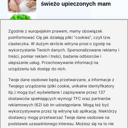
świeżo upieczonych mam
Korzyści sałaty w diecie
mam karmiących piersią
Zgodnie z europejskim prawem, mamy obowiązek
poinformować Cię jak działają pliki "cookies", czyli tzw.
ciasteczka. W dużym skrócie witryna prosi o zgodę na
Jaką biblia dla dzieci
wykorzystanie Twoich danych. Spersonalizowane reklamy i
wybrać, aby wzbudzić ich
treści, pomiar reklam i treści, badanie odbiorców i
zainteresowanie?
ulepszanie usług. Przechowywanie informacji na
urządzeniu lub dostęp do nich.
Kategorie
Twoje dane osobowe będą przetwarzane, a informacje z
Twojego urządzenia (pliki cookie, unikalne identyfikatory
itp.) mogą być wyświetlane i zapisywane przez 137
Ciąża
(130)
dostawców spełniających wymogi TFC oraz partnerów
Dziecko
(267)
reklamowych (62) lub im udostępniane. Mogą też być
Kobieta
(132)
wykorzystywane przez tę witrynę lub aplikację. Niektórzy
Rodzice
(72)
dostawcy mogę przetwarzać Twoje dane osobowe na
podstawie uzasadnionego interesu. Możesz się na to nie
Szkoła i edukacja
(5)