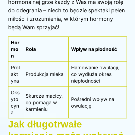
hormonalnej grze każdy z Was ma swoją rolę
do odegrania – niech to będzie spektakl pełen
miłości i zrozumienia, w którym hormony
będą Wam sprzyjać!
Hor
mo
Rola
Wpływ na płodność
n
Prol
Hamowanie owulacji,
akt
Produkcja mleka
co wydłuża okres
yna
niepłodności
Oks
Skurcze macicy,
yto
Pośredni wpływ na
co pomaga w
cyn
owulację
karmieniu
a
Jak długotrwałe