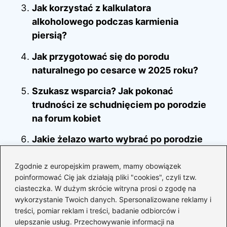
Jak korzystać z kalkulatora
alkoholowego podczas karmienia
piersią?
Jak przygotować się do porodu
naturalnego po cesarce w 2025 roku?
Szukasz wsparcia? Jak pokonać
trudności ze schudnięciem po porodzie
na forum kobiet
Jakie żelazo warto wybrać po porodzie
dla zdrowia mamy?
Zgodnie z europejskim prawem, mamy obowiązek
Jak radzić sobie z depresją trzy miesiące
poinformować Cię jak działają pliki "cookies", czyli tzw.
po porodzie? Przewodnik dla świeżo
ciasteczka. W dużym skrócie witryna prosi o zgodę na
wykorzystanie Twoich danych. Spersonalizowane reklamy i
upieczonych mam
treści, pomiar reklam i treści, badanie odbiorców i
Idealne prezenty dla żony po porodzie –
ulepszanie usług. Przechowywanie informacji na