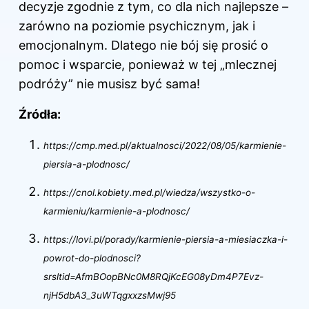
decyzje zgodnie z tym, co dla nich najlepsze –
zarówno na poziomie psychicznym, jak i
emocjonalnym. Dlatego nie bój się prosić o
pomoc i wsparcie, ponieważ w tej „mlecznej
podróży” nie musisz być sama!
Źródła:
https://cmp.med.pl/aktualnosci/2022/08/05/karmienie-
piersia-a-plodnosc/
https://cnol.kobiety.med.pl/wiedza/wszystko-o-
karmieniu/karmienie-a-plodnosc/
https://lovi.pl/porady/karmienie-piersia-a-miesiaczka-i-
powrot-do-plodnosci?
srsltid=AfmBOopBNc0M8RQjKcEG08yDm4P7Evz-
njH5dbA3_3uWTqgxxzsMwj95