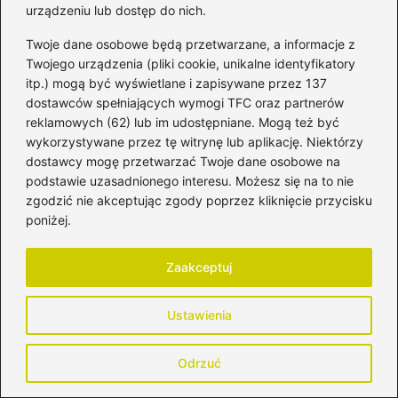
urządzeniu lub dostęp do nich.
co warto zabrać do szpitala?
Twoje dane osobowe będą przetwarzane, a informacje z
Jak poprawić samopoczucie po porodzie
Twojego urządzenia (pliki cookie, unikalne identyfikatory
— praktyczne porady dla świeżych mam
itp.) mogą być wyświetlane i zapisywane przez 137
dostawców spełniających wymogi TFC oraz partnerów
Kiedy można znów cieszyć się
reklamowych (62) lub im udostępniane. Mogą też być
intymnością po porodzie naturalnym?
wykorzystywane przez tę witrynę lub aplikację. Niektórzy
dostawcy mogę przetwarzać Twoje dane osobowe na
podstawie uzasadnionego interesu. Możesz się na to nie
zgodzić nie akceptując zgody poprzez kliknięcie przycisku
Hormonalne zmiany u kobiet karmiących
poniżej.
Karmienie piersią a cykl menstruacyjny
Zaakceptuj
Karmienie piersią a płodność
Powrót płodności po porodzie
Ustawienia
Psychologia karmienia piersią i planowanie
Odrzuć
ciąży