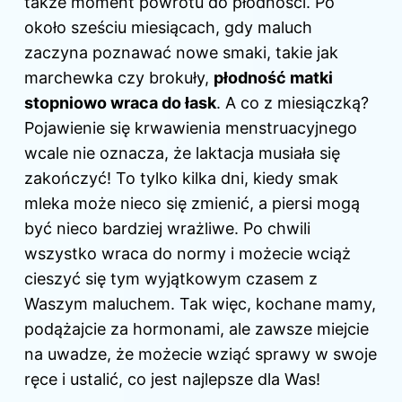
także moment powrotu do płodności. Po
około sześciu miesiącach, gdy maluch
zaczyna poznawać nowe smaki, takie jak
marchewka czy brokuły,
płodność matki
stopniowo wraca do łask
. A co z miesiączką?
Pojawienie się krwawienia menstruacyjnego
wcale nie oznacza, że laktacja musiała się
zakończyć! To tylko kilka dni, kiedy smak
mleka może nieco się zmienić, a piersi mogą
być nieco bardziej wrażliwe. Po chwili
wszystko wraca do normy i możecie wciąż
cieszyć się tym wyjątkowym czasem z
Waszym maluchem. Tak więc, kochane mamy,
podążajcie za hormonami, ale zawsze miejcie
na uwadze, że możecie wziąć sprawy w swoje
ręce i ustalić, co jest najlepsze dla Was!