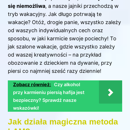
się niemożliwa
, a nasze jajniki przechodzą w
tryb wakacyjny. Jak długo potrwają te
wakacje? Otóż, drogie panie, wszystko zależy
od waszych indywidualnych cech oraz
sposobu, w jaki karmicie swoje pociechy! To
jak szalone wakacje, gdzie wszystko zależy
od waszej kreatywności – na przykład
obozowanie z dzieckiem na dywanie, przy
piersi co najmniej sześć razy dziennie!
Zobacz również:
Czy alkohol
przy karmieniu piersią hafija jest
bezpieczny? Sprawdź nasze
wskazówki!
Jak działa magiczna metoda