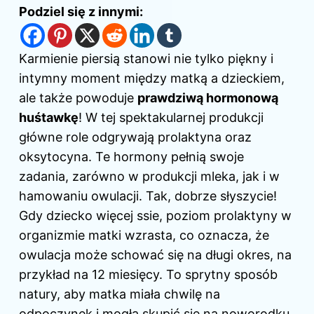
Podziel się z innymi:
Karmienie piersią stanowi nie tylko piękny i
intymny moment między matką a dzieckiem,
ale także powoduje
prawdziwą hormonową
huśtawkę
! W tej spektakularnej produkcji
główne role odgrywają prolaktyna oraz
oksytocyna. Te hormony pełnią swoje
zadania, zarówno w produkcji mleka, jak i w
hamowaniu owulacji. Tak, dobrze słyszycie!
Gdy dziecko więcej ssie, poziom prolaktyny w
organizmie matki wzrasta, co oznacza, że
owulacja może schować się na długi okres, na
przykład na 12 miesięcy. To sprytny sposób
natury, aby matka miała chwilę na
odpoczynek i mogła skupić się na noworodku.