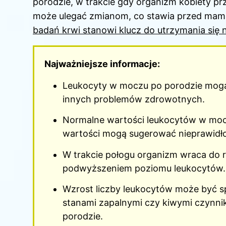
porodzie, w trakcie gdy organizm kobiety pr
może ulegać zmianom, co stawia przed ma
badań krwi stanowi klucz do utrzymania się n
Najważniejsze informacje:
Leukocyty w moczu po
porodzie
mogą 
innych problemów zdrowotnych.
Normalne wartości leukocytów w moczu
wartości mogą sugerować nieprawidł
W trakcie połogu organizm wraca do 
podwyższeniem poziomu leukocytów.
Wzrost liczby leukocytów może być 
stanami zapalnymi czy kiwymi czynnik
porodzie.