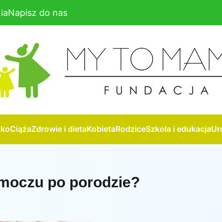
ia
Napisz do nas
cko
Ciąża
Zdrowie i dieta
Kobieta
Rodzice
Szkoła i edukacja
Ur
 moczu po porodzie?