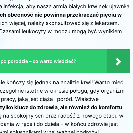
nfekcja, aby nasza armia białych krwinek ujawniła
ich obecność nie powinna przekraczać pięciu w
ch więcej, należy skonsultować się z lekarzem.
ć! Czasami leukocyty w moczu mogą być wynikiem…
a po porodzie – co warto wiedzieć?
e kończy się jednak na analizie krwi! Warto mieć
zczególnie istotne w okresie połogu, gdy organizm
racy, jaką jest ciąża i poród. Właściwe
 tylko klucz do zdrowia, ale również do komfortu
ją na spokojny sen oraz radość z nowego etapu w
dania w ręce i do dzieła – w końcu zdrowie jest
zymi sojusznikami w tej ważnej podróży!