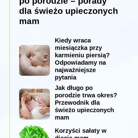
po porodzie – porady
dla świeżo upieczonych
mam
Kiedy wraca
miesiączka przy
karmieniu piersią?
Odpowiadamy na
najważniejsze
pytania
Jak długo po
porodzie trwa okres?
Przewodnik dla
świeżo upieczonych
mam
Korzyści sałaty w