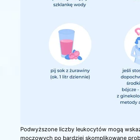
Podwyższone liczby leukocytów mogą wskazy
moczowych po bardziej skomplikowane proble