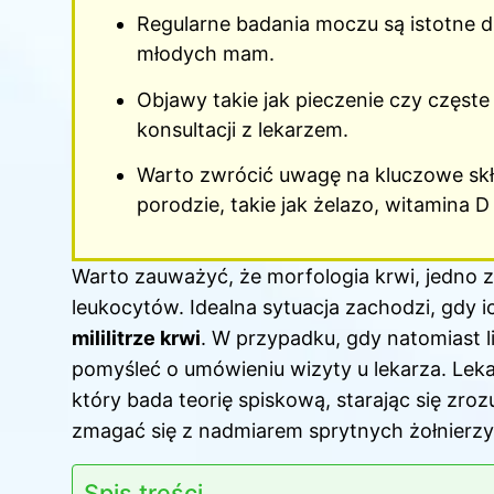
Regularne badania moczu są istotne
młodych mam.
Objawy takie jak pieczenie czy częs
konsultacji z lekarzem.
Warto zwrócić uwagę na kluczowe skł
porodzie, takie jak żelazo, witamina D
Warto zauważyć, że morfologia krwi, jedno z
leukocytów. Idealna sytuacja zachodzi, gdy i
mililitrze krwi
. W przypadku, gdy natomiast l
pomyśleć o umówieniu wizyty u lekarza. Lek
który bada teorię spiskową, starając się zr
zmagać się z nadmiarem sprytnych żołnierzy
Spis treści