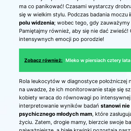
ma co panikować! Czasami wystarczy drobna i
się w wielkim stylu. Podczas badania moczu
polu widzenia
; wobec tego, gdy zauważymy i
Pamiętajmy również, aby się nie dać zwieś
intensywnych emocji po porodzie!
Zobacz również:
Mleko w piersiach cztery lat
Rola leukocytów w diagnostyce położniczej ni
na uwadze, że ich monitorowanie staje się s
kobiety wraca do równowagi po intensywnej p
interpretowanie wyników badań
stanowi nie
psychicznego młodych mam
, które zasługu
życiu. Zatem, drogie mamy, bierzcie swoje ba
najważniejsze, a białe krwinki pozostają nas