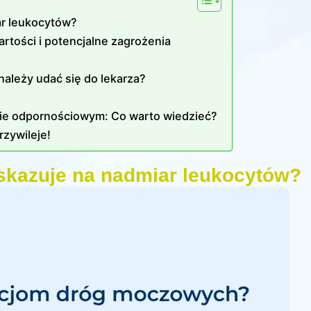
ar leukocytów?
tości i potencjalne zagrożenia
należy udać się do lekarza?
zie odpornościowym: Co warto wiedzieć?
zywileje!
wskazuje na nadmiar leukocytów?