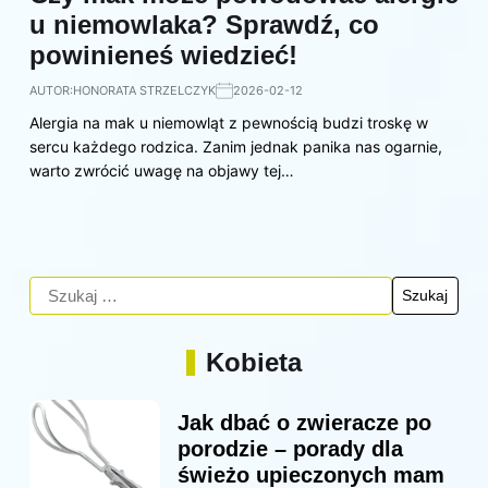
u niemowlaka? Sprawdź, co
powinieneś wiedzieć!
AUTOR:
HONORATA STRZELCZYK
2026-02-12
Alergia na mak u niemowląt z pewnością budzi troskę w
sercu każdego rodzica. Zanim jednak panika nas ogarnie,
warto zwrócić uwagę na objawy tej…
Kobieta
Jak dbać o zwieracze po
porodzie – porady dla
świeżo upieczonych mam