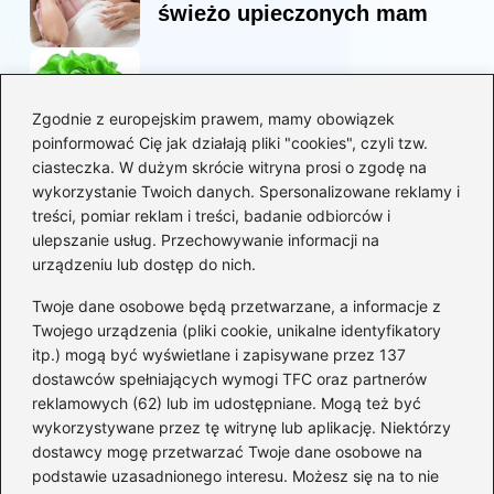
świeżo upieczonych mam
Korzyści sałaty w diecie
mam karmiących piersią
Zgodnie z europejskim prawem, mamy obowiązek
poinformować Cię jak działają pliki "cookies", czyli tzw.
ciasteczka. W dużym skrócie witryna prosi o zgodę na
Jaką biblia dla dzieci
wykorzystanie Twoich danych. Spersonalizowane reklamy i
wybrać, aby wzbudzić ich
treści, pomiar reklam i treści, badanie odbiorców i
zainteresowanie?
ulepszanie usług. Przechowywanie informacji na
urządzeniu lub dostęp do nich.
Kategorie
Twoje dane osobowe będą przetwarzane, a informacje z
Twojego urządzenia (pliki cookie, unikalne identyfikatory
itp.) mogą być wyświetlane i zapisywane przez 137
Ciąża
(130)
dostawców spełniających wymogi TFC oraz partnerów
Dziecko
(267)
reklamowych (62) lub im udostępniane. Mogą też być
Kobieta
(132)
wykorzystywane przez tę witrynę lub aplikację. Niektórzy
Rodzice
(72)
dostawcy mogę przetwarzać Twoje dane osobowe na
podstawie uzasadnionego interesu. Możesz się na to nie
Szkoła i edukacja
(5)