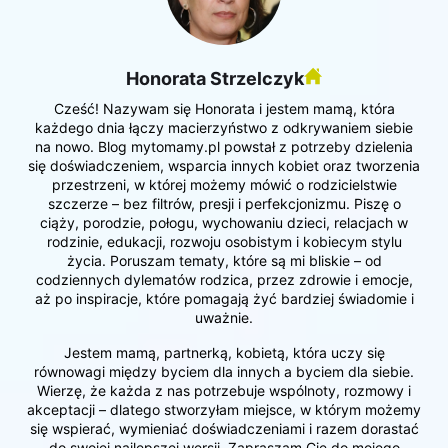
Honorata Strzelczyk
Cześć! Nazywam się Honorata i jestem mamą, która
każdego dnia łączy macierzyństwo z odkrywaniem siebie
na nowo. Blog mytomamy.pl powstał z potrzeby dzielenia
się doświadczeniem, wsparcia innych kobiet oraz tworzenia
przestrzeni, w której możemy mówić o rodzicielstwie
szczerze – bez filtrów, presji i perfekcjonizmu. Piszę o
ciąży, porodzie, połogu, wychowaniu dzieci, relacjach w
rodzinie, edukacji, rozwoju osobistym i kobiecym stylu
życia. Poruszam tematy, które są mi bliskie – od
codziennych dylematów rodzica, przez zdrowie i emocje,
aż po inspiracje, które pomagają żyć bardziej świadomie i
uważnie.
Jestem mamą, partnerką, kobietą, która uczy się
równowagi między byciem dla innych a byciem dla siebie.
Wierzę, że każda z nas potrzebuje wspólnoty, rozmowy i
akceptacji – dlatego stworzyłam miejsce, w którym możemy
się wspierać, wymieniać doświadczeniami i razem dorastać
do swojej najlepszej wersji. Zapraszam Cię do mojego