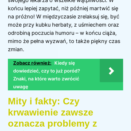
swojego lekarza o wszelkie wątpliwości. W
końcu lepiej zapytać, niż później martwić się
na próżno! W międzyczasie zrelaksuj się, być
może przy kubku herbaty, z uśmiechem oraz
odrobiną poczucia humoru – w końcu ciąża,
mimo że pełna wyzwań, to także piękny czas
zmian.
Zobacz również:
Kiedy się
dowiedzieć, czy to już poród?
Znaki, na które warto zwrócić
uwagę
Mity i fakty: Czy
krwawienie zawsze
oznacza problemy z