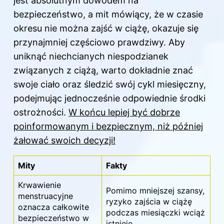
jest absolutnym dowodem na
bezpieczeństwo, a mit mówiący, że w czasie
okresu nie można zajść w ciążę, okazuje się
przynajmniej częściowo prawdziwy. Aby
uniknąć niechcianych niespodzianek
związanych z ciążą, warto dokładnie znać
swoje ciało oraz śledzić swój cykl miesięczny,
podejmując jednocześnie odpowiednie środki
ostrożności.
W końcu lepiej być dobrze
poinformowanym i bezpiecznym, niż później
żałować swoich decyzji!
Mity
Fakty
Krwawienie
Pomimo mniejszej szansy,
menstruacyjne
ryzyko zajścia w ciążę
oznacza całkowite
podczas miesiączki wciąż
bezpieczeństwo w
istnieje.