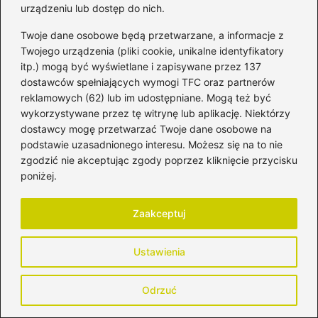
urządzeniu lub dostęp do nich.
Czy jesteś w ciąży? Sprawdź w naszym
quizie!
Twoje dane osobowe będą przetwarzane, a informacje z
Twojego urządzenia (pliki cookie, unikalne identyfikatory
2026-04-29
itp.) mogą być wyświetlane i zapisywane przez 137
dostawców spełniających wymogi TFC oraz partnerów
reklamowych (62) lub im udostępniane. Mogą też być
wykorzystywane przez tę witrynę lub aplikację. Niektórzy
dostawcy mogę przetwarzać Twoje dane osobowe na
podstawie uzasadnionego interesu. Możesz się na to nie
zgodzić nie akceptując zgody poprzez kliknięcie przycisku
poniżej.
Zaakceptuj
Ustawienia
Ciąża a wypadanie włosów – co
Odrzuć
powinieneś wiedzieć?