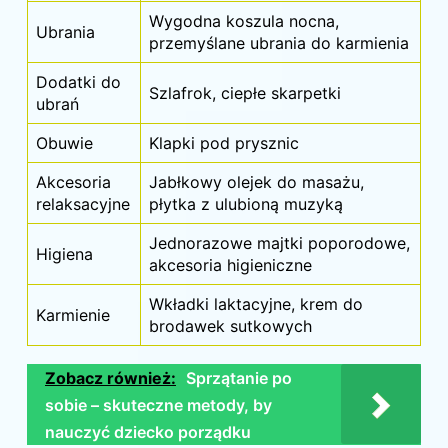
Wygodna koszula nocna,
Ubrania
przemyślane ubrania
do karmienia
Dodatki do
Szlafrok, ciepłe skarpetki
ubrań
Obuwie
Klapki pod prysznic
Akcesoria
Jabłkowy olejek do masażu,
relaksacyjne
płytka z ulubioną muzyką
Jednorazowe majtki poporodowe,
Higiena
akcesoria higieniczne
Wkładki laktacyjne, krem do
Karmienie
brodawek sutkowych
Zobacz również:
Sprzątanie po
sobie – skuteczne metody, by
nauczyć dziecko porządku