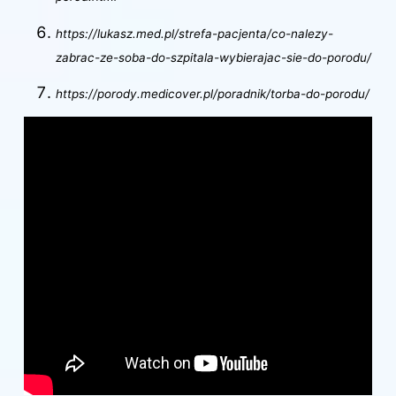
https://lukasz.med.pl/strefa-pacjenta/co-nalezy-
zabrac-ze-soba-do-szpitala-wybierajac-sie-do-porodu/
https://porody.medicover.pl/poradnik/torba-do-porodu/