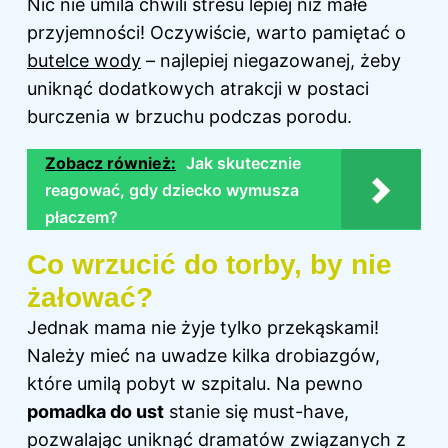
Nic nie umila chwili stresu lepiej niż małe
przyjemności! Oczywiście, warto pamiętać o
butelce wody
– najlepiej niegazowanej, żeby
uniknąć dodatkowych atrakcji w postaci
burczenia w brzuchu podczas porodu.
Zobacz również:
Jak skutecznie
reagować, gdy dziecko wymusza
płaczem?
Co wrzucić do torby, by nie
żałować?
Jednak mama nie żyje tylko przekąskami!
Należy mieć na uwadze kilka drobiazgów,
które umilą pobyt
w szpitalu
. Na pewno
pomadka do ust
stanie się must-have,
pozwalając uniknąć dramatów związanych z