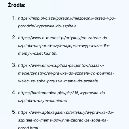
Źródła:
https://hipp.pl/ciaza/poradnik/niezbednik-przed-i-po-
porodzie/wyprawka-do-szpitala
https://www.e-medest.pl/artykuly/co-zabrac-do-
szpitala-na-porod-czyli-najlepsza-wyprawka-dla-
mamy-i-dziecka.html
https://www.emc-sa.pl/dla-pacjentow/ciaza-i-
macierzynstwo/wyprawka-do-szpitala-co-powinna-
wziac-ze-soba-przyszla-mama-do-szpitala
https://babkamedica.pl/wpis/215,wyprawka-do-
szpitala-o-czym-pamietac
https://www.aptekagalen.pl/artykuly/wyprawka-do-
szpitala-co-mama-powinna-zabrac-ze-soba-na-
porod.html