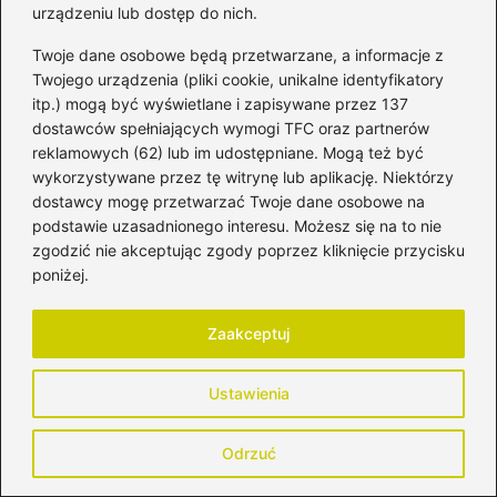
urządzeniu lub dostęp do nich.
Adres email
*
Twoje dane osobowe będą przetwarzane, a informacje z
Twojego urządzenia (pliki cookie, unikalne identyfikatory
Witryna internetowa
itp.) mogą być wyświetlane i zapisywane przez 137
dostawców spełniających wymogi TFC oraz partnerów
reklamowych (62) lub im udostępniane. Mogą też być
wykorzystywane przez tę witrynę lub aplikację. Niektórzy
Zapamiętaj moje dane w tej przeglądarce
dostawcy mogę przetwarzać Twoje dane osobowe na
podczas pisania kolejnych komentarzy.
podstawie uzasadnionego interesu. Możesz się na to nie
zgodzić nie akceptując zgody poprzez kliknięcie przycisku
poniżej.
Poczytaj więcej
Zaakceptuj
Ustawienia
Odrzuć