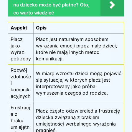
na dziecko może być płatne? Oto,
co warto wiedzieć
Aspekt
Opis
Płacz
Płacz jest naturalnym sposobem
jako
wyrażania emocji przez małe dzieci,
wyraz
które nie mają innych metod
potrzeby
komunikacji.
Rozwój
W miarę wzrostu dzieci mogą pojawić
zdolnośc
się sytuacje, w których płacz jest
i
interpretowany jako próba
komunik
wymuszenia czegoś od rodzica.
acyjnych
Frustracj
Płacz często odzwierciedla frustrację
a z
dziecka związaną z brakiem
braku
umiejętności werbalnego wyrażenia
umiejętn
pragnień.