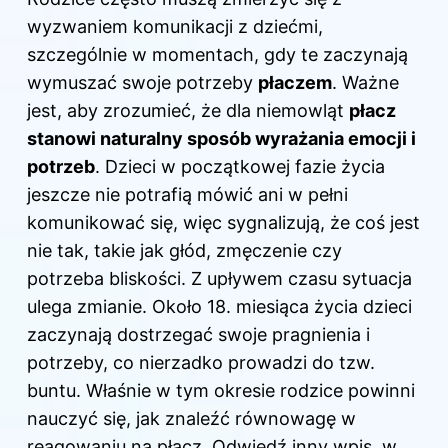
wyzwaniem komunikacji z dziećmi,
szczególnie w momentach, gdy te zaczynają
wymuszać swoje potrzeby
płaczem
. Ważne
jest, aby zrozumieć, że dla niemowląt
płacz
stanowi naturalny sposób wyrażania emocji i
potrzeb
. Dzieci w początkowej fazie życia
jeszcze nie potrafią mówić ani w pełni
komunikować się, więc sygnalizują, że coś jest
nie tak, takie jak głód, zmęczenie czy
potrzeba bliskości. Z upływem czasu sytuacja
ulega zmianie. Około 18. miesiąca życia dzieci
zaczynają dostrzegać swoje pragnienia i
potrzeby, co nierzadko prowadzi do tzw.
buntu. Właśnie w tym okresie rodzice powinni
nauczyć się, jak znaleźć równowagę w
reagowaniu na płacz. Odwiedź inny
wpis
, w