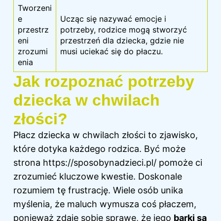
Tworzeni
e
Ucząc się nazywać emocje i
przestrz
potrzeby, rodzice mogą stworzyć
eni
przestrzeń dla dziecka, gdzie nie
zrozumi
musi uciekać się do płaczu.
enia
Jak rozpoznać potrzeby
dziecka w chwilach
złości?
Płacz dziecka w chwilach złości to zjawisko,
które dotyka każdego rodzica. Być może
strona
https://sposobynadzieci.pl/
pomoże ci
zrozumieć kluczowe kwestie. Doskonale
rozumiem tę frustrację. Wiele osób unika
myślenia, że maluch wymusza coś płaczem,
ponieważ zdaje sobie sprawę, że jego
barki są