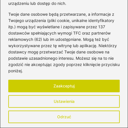
urządzeniu lub dostęp do nich.
dla rodziców
Twoje dane osobowe będą przetwarzane, a informacje z
Jak radzić sobie z bolesnym karmieniem
Twojego urządzenia (pliki cookie, unikalne identyfikatory
piersią? Rekomendacje z forum mam
itp.) mogą być wyświetlane i zapisywane przez 137
dostawców spełniających wymogi TFC oraz partnerów
Kiedy można myśleć o kolejnej ciąży po
reklamowych (62) lub im udostępniane. Mogą też być
wykorzystywane przez tę witrynę lub aplikację. Niektórzy
porodzie?
dostawcy mogę przetwarzać Twoje dane osobowe na
Jak przetrwać pierwszy okres po
podstawie uzasadnionego interesu. Możesz się na to nie
zgodzić nie akceptując zgody poprzez kliknięcie przycisku
porodzie? Dołącz do dyskusji na forum!
poniżej.
Karmienie piersią w formie zabawy –
odkryj krzyżówkę dla mam
Zaakceptuj
Czy 5 dni opieki na dziecko może być
Ustawienia
płatne? Oto, co warto wiedzieć
Sprzątanie po sobie – skuteczne metody,
Odrzuć
by nauczyć dziecko porządku