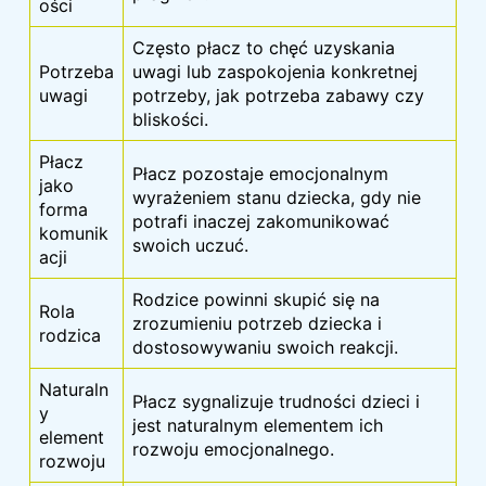
ości
Często płacz to chęć uzyskania
Potrzeba
uwagi lub zaspokojenia konkretnej
uwagi
potrzeby, jak potrzeba zabawy czy
bliskości.
Płacz
Płacz pozostaje emocjonalnym
jako
wyrażeniem stanu dziecka, gdy nie
forma
potrafi inaczej zakomunikować
komunik
swoich uczuć.
acji
Rodzice powinni skupić się na
Rola
zrozumieniu potrzeb dziecka i
rodzica
dostosowywaniu swoich reakcji.
Naturaln
Płacz sygnalizuje trudności dzieci i
y
jest naturalnym elementem ich
element
rozwoju emocjonalnego.
rozwoju