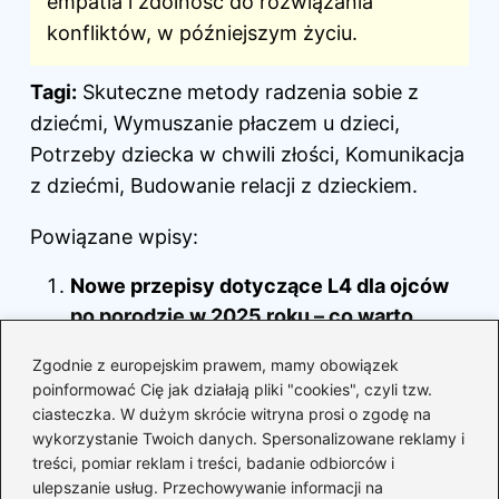
empatia i zdolność do rozwiązania
konfliktów, w późniejszym życiu.
Tagi:
Skuteczne metody radzenia sobie z
dziećmi, Wymuszanie płaczem u dzieci,
Potrzeby dziecka w chwili złości, Komunikacja
z dziećmi, Budowanie relacji z dzieckiem.
Powiązane wpisy:
Nowe przepisy dotyczące L4 dla ojców
po porodzie w 2025 roku – co warto
wiedzieć?
Zgodnie z europejskim prawem, mamy obowiązek
poinformować Cię jak działają pliki "cookies", czyli tzw.
Zwolnienie na opiekę nad partnerką po
ciasteczka. W dużym skrócie witryna prosi o zgodę na
porodzie – co warto wiedzieć?
wykorzystanie Twoich danych. Spersonalizowane reklamy i
treści, pomiar reklam i treści, badanie odbiorców i
Czy można zapisać dziecko do
ulepszanie usług. Przechowywanie informacji na
przedszkola w innej gminie? Przewodnik