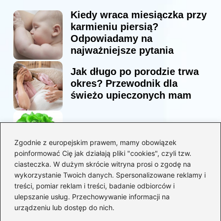
Kiedy wraca miesiączka przy
karmieniu piersią?
Odpowiadamy na
najważniejsze pytania
Jak długo po porodzie trwa
okres? Przewodnik dla
świeżo upieczonych mam
Korzyści sałaty w diecie
mam karmiących piersią
Zgodnie z europejskim prawem, mamy obowiązek
poinformować Cię jak działają pliki "cookies", czyli tzw.
ciasteczka. W dużym skrócie witryna prosi o zgodę na
Jaką biblia dla dzieci
wykorzystanie Twoich danych. Spersonalizowane reklamy i
wybrać, aby wzbudzić ich
treści, pomiar reklam i treści, badanie odbiorców i
zainteresowanie?
ulepszanie usług. Przechowywanie informacji na
urządzeniu lub dostęp do nich.