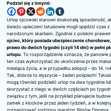
Podziel się z innymi:
Urlop ojcowski stanowi doskonałą sposobność, a
świeżo upieczeni tatusiowie mogli spędzić czas 
narodzonym skarbem. Zgodnie z polskim prawe
ojciec, który posiada ubezpieczenie chorobowe
prawo do dwóch tygodni (czyli 14
dni
) w pełni p
urlopu
. To rozporządzenie oznacza, że panowie 
ten czas wykorzystać do ukończenia przez malus
miesiąca życia, a w przypadku adopcji – do 14. ro
Tak, dobrze to słyszycie – żaden pośpiech! Tatus
mogą również podzielić urlop na dwa tygodnie lu
skorzystać z niego w dwóch częściach po tygodn
związku z tym, jeśli na przykład planujecie budo
zamek z klocków przez jeden tydzień, a w kolej
zorganizować rodzinny maraton filmów Disneya, 