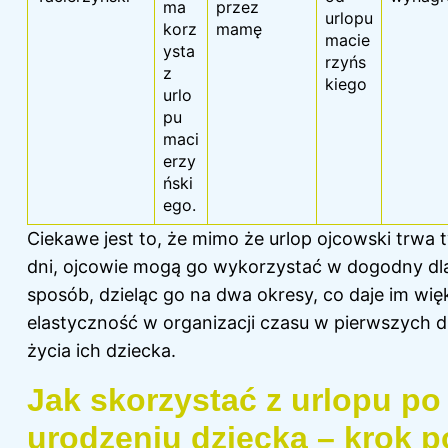
ma
przez
urlopu
korz
mamę
macie
ysta
rzyńs
z
kiego
urlo
pu
maci
erzy
ński
ego.
Ciekawe jest to, że mimo że urlop ojcowski trwa t
dni, ojcowie mogą go wykorzystać w dogodny dla
sposób, dzieląc go na dwa okresy, co daje im wię
elastyczność w organizacji czasu w pierwszych 
życia ich dziecka.
Jak skorzystać z urlopu po
urodzeniu dziecka – krok p