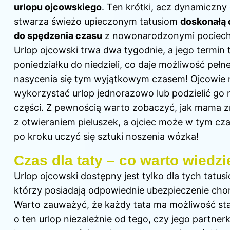
urlopu ojcowskiego
. Ten krótki, acz dynamiczny
stwarza świeżo upieczonym tatusiom
doskonałą 
do spędzenia czasu
z nowonarodzonymi pociech
Urlop ojcowski trwa dwa tygodnie, a jego termin 
poniedziałku do niedzieli, co daje możliwość pełn
nasycenia się tym wyjątkowym czasem! Ojcowie
wykorzystać urlop jednorazowo lub podzielić go 
części. Z pewnością warto zobaczyć, jak mama z
z otwieraniem pieluszek, a ojciec może w tym cza
po kroku uczyć się sztuki noszenia wózka!
Czas dla taty – co warto wiedz
Urlop ojcowski dostępny jest tylko dla tych tatus
którzy posiadają odpowiednie ubezpieczenie ch
Warto zauważyć, że każdy tata ma możliwość sta
o ten urlop niezależnie od tego, czy jego partner