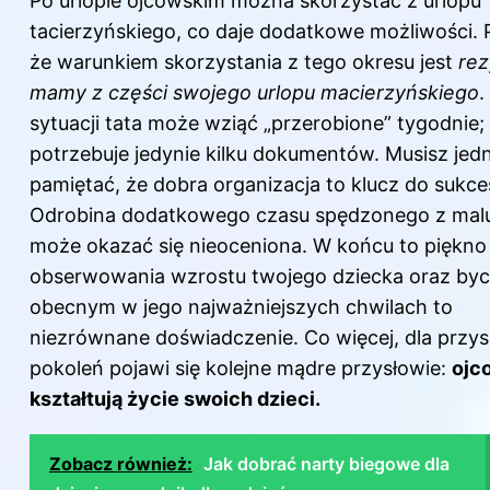
Po urlopie ojcowskim można skorzystać z urlopu
tacierzyńskiego, co daje dodatkowe możliwości. 
że warunkiem skorzystania z tego okresu jest
rez
mamy z części swojego urlopu macierzyńskiego
.
sytuacji tata może wziąć „przerobione” tygodnie;
potrzebuje jedynie kilku dokumentów. Musisz jed
pamiętać, że dobra organizacja to klucz do sukce
Odrobina dodatkowego czasu spędzonego z ma
może okazać się nieoceniona. W końcu to piękno
obserwowania wzrostu twojego dziecka oraz byc
obecnym w jego najważniejszych chwilach to
niezrównane doświadczenie. Co więcej, dla przys
pokoleń pojawi się kolejne mądre przysłowie:
ojc
kształtują życie swoich dzieci.
Zobacz również:
Jak dobrać narty biegowe dla