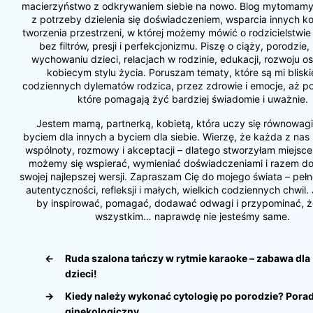
macierzyństwo z odkrywaniem siebie na nowo. Blog mytomamy
z potrzeby dzielenia się doświadczeniem, wsparcia innych ko
tworzenia przestrzeni, w której możemy mówić o rodzicielstwie
bez filtrów, presji i perfekcjonizmu. Piszę o ciąży, porodzie,
wychowaniu dzieci, relacjach w rodzinie, edukacji, rozwoju os
kobiecym stylu życia. Poruszam tematy, które są mi bliski
codziennych dylematów rodzica, przez zdrowie i emocje, aż po 
które pomagają żyć bardziej świadomie i uważnie.
Jestem mamą, partnerką, kobietą, która uczy się równowag
byciem dla innych a byciem dla siebie. Wierzę, że każda z nas
wspólnoty, rozmowy i akceptacji – dlatego stworzyłam miejsce
możemy się wspierać, wymieniać doświadczeniami i razem do
swojej najlepszej wersji. Zapraszam Cię do mojego świata – pełn
autentyczności, refleksji i małych, wielkich codziennych chwil.
by inspirować, pomagać, dodawać odwagi i przypominać, 
wszystkim… naprawdę nie jesteśmy same.
←
Ruda szalona tańczy w rytmie karaoke – zabawa dla
dzieci!
→
Kiedy należy wykonać cytologię po porodzie? Pora
ginekologiczny