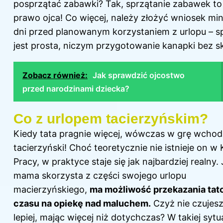
posprzątać zabawki? Tak, sprzątanie zabawek to
prawo ojca! Co więcej, należy złożyć wniosek mi
dni przed planowanym korzystaniem z urlopu – 
jest prosta, niczym przygotowanie kanapki bez sk
Zobacz również:
Jak sprawdzić ojcostwo
przed narodzinami dziecka?
Co z urlopem tacierzyńskim?
Kiedy tata pragnie więcej, wówczas w grę wchodz
tacierzyński! Choć teoretycznie nie istnieje on w
Pracy, w praktyce staje się jak najbardziej realny. 
mama skorzysta z części swojego urlopu
macierzyńskiego,
ma możliwość przekazania tat
czasu na opiekę nad maluchem.
Czyż nie czujesz
lepiej, mając więcej niż dotychczas? W takiej sytua