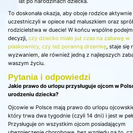
lat po narodzinach dziecka.
To doskonała okazja, aby oboje rodzice aktywnie
uczestniczyli w opiece nad maluszkiem oraz spró
rodzicielstwa w duecie! W końcu wspólne podej
decyzji,
czy dziecko miało już czas na zabawę w
piaskownicy, czy też poranną drzemkę
, staje się 
wyzwaniem, ale również jedną z najlepszych za
waszym życiu.
Pytania i odpowiedzi
Jakie prawo do urlopu przysługuje ojcom w Pols
urodzeniu dziecka?
Ojcowie w Polsce mają prawo do urlopu ojcowski
który trwa dwa
tygodnie
(czyli 14 dni) i jest w peł
Przysługuje on wszystkim ojcom posiadającym
ubezpieczenie chorobowe, bez względu na to, c