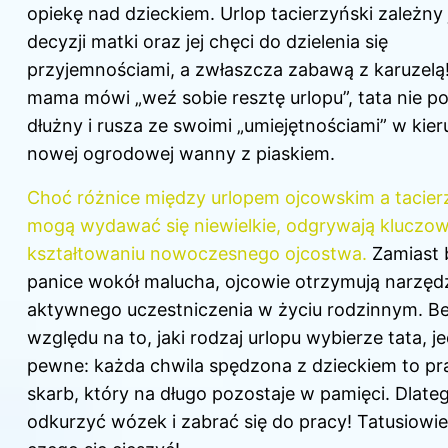
opiekę nad dzieckiem. Urlop tacierzyński zależny 
decyzji matki oraz jej chęci do dzielenia się
przyjemnościami, a zwłaszcza zabawą z karuzelą
mama mówi „weź sobie resztę urlopu”, tata nie p
dłużny i rusza ze swoimi „umiejętnościami” w kie
nowej ogrodowej wanny z piaskiem.
Choć różnice między urlopem ojcowskim a tacie
mogą wydawać się niewielkie, odgrywają kluczow
kształtowaniu nowoczesnego ojcostwa.
Zamiast 
panice wokół malucha, ojcowie otrzymują narzęd
aktywnego uczestniczenia w życiu rodzinnym. B
względu na to, jaki rodzaj urlopu wybierze tata, je
pewne: każda chwila spędzona z dzieckiem to p
skarb, który na długo pozostaje w pamięci. Dlate
odkurzyć wózek i zabrać się do pracy! Tatusiowie