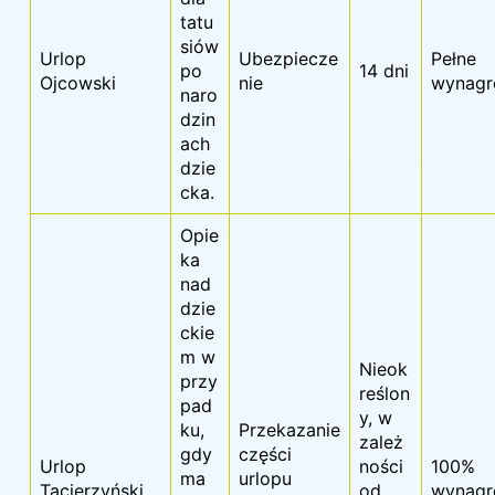
tatu
siów
Urlop
Ubezpiecze
Pełne
po
14 dni
Ojcowski
nie
wynagr
naro
dzin
ach
dzie
cka.
Opie
ka
nad
dzie
ckie
m w
Nieok
przy
reślon
pad
y, w
ku,
Przekazanie
zależ
gdy
części
Urlop
ności
100%
ma
urlopu
Tacierzyński
od
wynagr