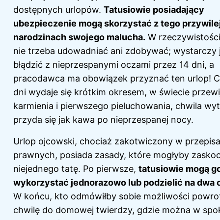
dostępnych urlopów.
Tatusiowie posiadający
ubezpieczenie mogą skorzystać z tego przywile
narodzinach swojego malucha.
W rzeczywistości
nie trzeba udowadniać ani zdobywać; wystarczy 
błądzić z nieprzespanymi oczami przez 14 dni, a
pracodawca ma obowiązek przyznać ten urlop! 
dni wydaje się krótkim okresem, w świecie przewi
karmienia i pierwszego pieluchowania, chwila wy
przyda się jak kawa po nieprzespanej nocy.
Urlop ojcowski, chociaż zakotwiczony w przepis
prawnych, posiada zasady, które mogłyby zasko
niejednego tatę. Po pierwsze,
tatusiowie mogą g
wykorzystać jednorazowo lub podzielić na dwa 
W końcu, kto odmówiłby sobie możliwości powro
chwilę do domowej twierdzy, gdzie można w spo