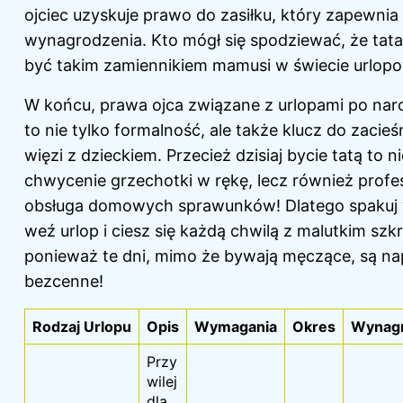
ojciec uzyskuje prawo do zasiłku, który zapewni
wynagrodzenia. Kto mógł się spodziewać, że tat
być takim zamiennikiem mamusi w świecie urlo
W końcu, prawa ojca związane z urlopami po nar
to nie tylko formalność, ale także klucz do zacieś
więzi z dzieckiem. Przecież dzisiaj bycie tatą to ni
chwycenie grzechotki w rękę, lecz również profe
obsługa domowych sprawunków! Dlatego spakuj
weź urlop i ciesz się każdą chwilą z malutkim sz
ponieważ te dni, mimo że bywają męczące, są n
bezcenne!
Rodzaj Urlopu
Opis
Wymagania
Okres
Wynagr
Przy
wilej
dla