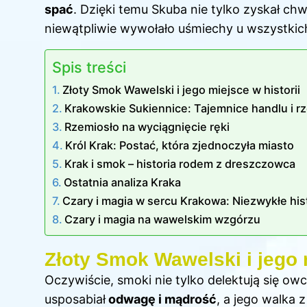
spać
. Dzięki temu Skuba nie tylko zyskał chw
niewątpliwie wywołało uśmiechy u wszystkich
Spis treści
Złoty Smok Wawelski i jego miejsce w historii
Krakowskie Sukiennice: Tajemnice handlu i r
Rzemiosło na wyciągnięcie ręki
Król Krak: Postać, która zjednoczyła miasto
Krak i smok – historia rodem z dreszczowca
Ostatnia analiza Kraka
Czary i magia w sercu Krakowa: Niezwykłe hist
Czary i magia na wawelskim wzgórzu
Złoty Smok Wawelski i jego m
Oczywiście, smoki nie tylko delektują się owc
usposabiał
odwagę i mądrość
, a jego walka z