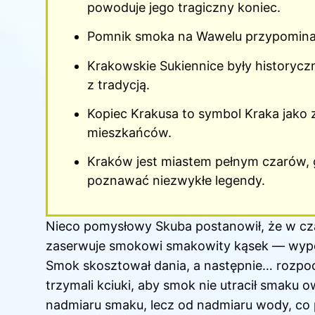
powoduje jego tragiczny koniec.
Pomnik smoka na Wawelu przypomina 
Krakowskie Sukiennice były historycz
z tradycją.
Kopiec Krakusa to symbol Kraka jako z
mieszkańców.
Kraków jest miastem pełnym czarów, gd
poznawać niezwykłe legendy.
Nieco pomysłowy Skuba postanowił, że w c
zaserwuje smokowi smakowity kąsek — wypch
Smok skosztował dania, a następnie… rozpocz
trzymali kciuki, aby smok nie utracił smaku o
nadmiaru smaku, lecz od nadmiaru wody, c