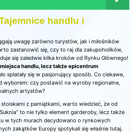
Tajemnice handlu i
gają uwagę zarówno turystów, jak i miłośników
warto zastanowić się, czy to raj dla zakupoholików,
duje się zaledwie kilka kroków od Rynku Głównego!
o miejsca handlu, lecz także epicentrum
osło splatały się w pasjonujący sposób. Co ciekawe,
zed wyborem: czy postawić na wyroby regionalne,
kalnych artystów?
z stoiskami z pamiątkami, warto wiedzieć, że od
„Suknia” to nie tylko element garderoby, lecz także
czu w tych murach decydowano o rynkowych
nych zakątków Europy spotykali się właśnie tutaj.