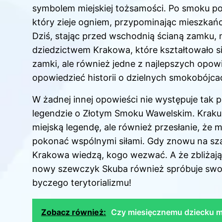
symbolem miejskiej tożsamości. Po smoku pozo
który zieje ogniem, przypominając mieszkań
Dziś, stając przed wschodnią ścianą zamku, 
dziedzictwem Krakowa, które kształtowało się
zamki, ale również jedne z najlepszych opow
opowiedzieć historii o dzielnych smokobójc
W żadnej innej opowieści nie występuje tak 
legendzie o Złotym Smoku Wawelskim. Krakus
miejską legendę, ale również przesłanie, ż
pokonać wspólnymi siłami. Gdy znowu na sz
Krakowa wiedzą, kogo wezwać. A że zbliżają
nowy szewczyk Skuba również spróbuje swoich 
byczego terytorializmu!
Zobacz również:
Czy miesięcznemu dziecku 