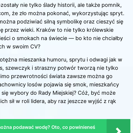
stały nie tylko ślady historii, ale także pomnik,
com, że zło można pokonać, wykorzystując spryt.
można podziwiać silną symbolikę oraz cieszyć się
 przez wieki. Kraków to nie tylko królewskie
ieści o smokach na świecie — bo kto nie chciałby
ach w swoim CV?
potężna mieszanka humoru, sprytu i odwagi jak w
, szewczyk i straszny potwór tworzą nie tylko
e mimo przewrotności świata zawsze można go
achownicy losów pojawia się smok, mieszkańcy
 się wybory do Rady Miejskiej? Cóż, być może
sił w roli lidera, aby raz jeszcze wyjść z rąk
można podawać wodę? Oto, co powinieneś