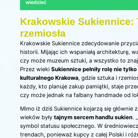
wiedzieć
Krakowskie Sukiennice: 
rzemiosła
Krakowskie Sukiennice zdecydowanie przycią
historii. Mijając ich wspaniałą architekturę, 
czy może muzeum sztuki, a wszystko to znaj
Przez wieki
Sukiennice pełniły rolę nie tylk
kulturalnego Krakowa
, gdzie sztuka i rzemi
każdy, kto planuje zakup pamiątki, staje pr
czy może jednak na falbany handmade od lo
Mimo iż dziś Sukiennice kojarzą się głównie 
wieków były
tajnym sercem handlu sukien
. 
symbol statusu społecznego. W średniowie
trendach, ponieważ kupcy z całej Polski i róż