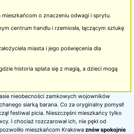
mieszkańcom o znaczeniu odwagi i sprytu.
nym centrum handlu i rzemiosła, łączącym sztukę
ałożyciela miasta i jego poświęcenia dla
zie historia splata się z magią, a dzieci mogą
zasie nieobecności zamkowych wojowników
anego siarką barana. Co za oryginalny pomysł!
ął festiwal picia. Nieszczęśni mieszkańcy tylko
wcy. I chociaż rozczarował ich, nie pękł od
o pozwoliło mieszkańcom Krakowa
znów spokojnie