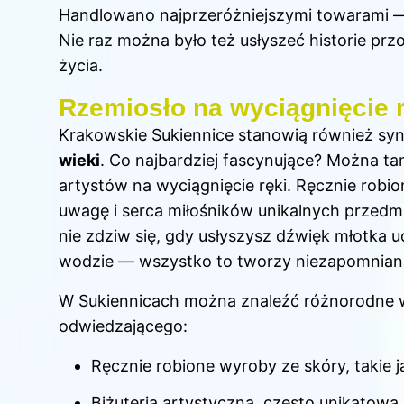
Handlowano najprzeróżniejszymi towarami —
Nie raz można było też usłyszeć historie prz
życia.
Rzemiosło na wyciągnięcie r
Krakowskie Sukiennice stanowią również s
wieki
. Co najbardziej fascynujące? Można t
artystów na wyciągnięcie ręki. Ręcznie robio
uwagę i serca miłośników unikalnych przedmi
nie zdziw się, gdy usłyszysz dźwięk młotka 
wodzie — wszystko to tworzy niezapomnian
W Sukiennicach można znaleźć różnorodne 
odwiedzającego:
Ręcznie robione wyroby ze skóry, takie j
Biżuteria artystyczna, często unikatowa 