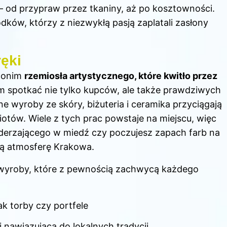
 od przypraw przez tkaniny, aż po kosztowności.
odków, którzy z niezwykłą pasją zaplatali zasłony
ęki
ynonim
rzemiosła artystycznego, które kwitło przez
am spotkać nie tylko kupców, ale także prawdziwych
ne wyroby ze skóry, biżuteria i ceramika przyciągają
otów. Wiele z tych prac powstaje na miejscu, więc
uderzającego w miedź czy poczujesz zapach farb na
ą atmosferę Krakowa.
wyroby, które z pewnością zachwycą każdego
ak torby czy portfele
i nawiązująca do lokalnych tradycji