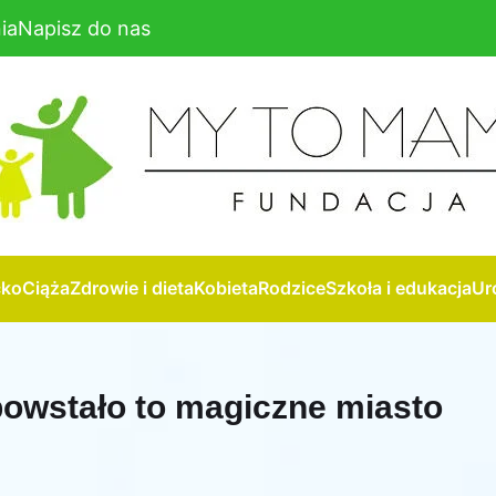
ia
Napisz do nas
cko
Ciąża
Zdrowie i dieta
Kobieta
Rodzice
Szkoła i edukacja
Ur
powstało to magiczne miasto