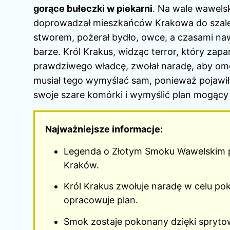
gorące bułeczki w piekarni
. Na wale wawels
doprowadzał mieszkańców Krakowa do szale
stworem, pożerał bydło, owce, a czasami na
barze. Król Krakus, widząc terror, który zap
prawdziwego władcę, zwołał naradę, aby omów
musiał tego wymyślać sam, ponieważ pojawił
swoje szare komórki i wymyślić plan mogący
Najważniejsze informacje:
Legenda o Złotym Smoku Wawelskim pr
Kraków.
Król Krakus zwołuje naradę w celu po
opracowuje plan.
Smok zostaje pokonany dzięki spryto