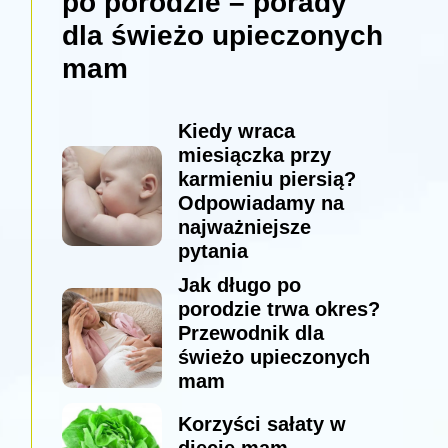
po porodzie – porady
dla świeżo upieczonych
mam
Kiedy wraca
miesiączka przy
karmieniu piersią?
Odpowiadamy na
najważniejsze
pytania
Jak długo po
porodzie trwa okres?
Przewodnik dla
świeżo upieczonych
mam
Korzyści sałaty w