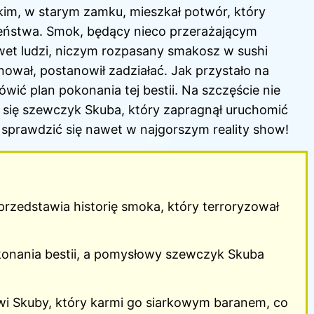
kim, w starym zamku, mieszkał potwór, który
ństwa. Smok, będący nieco przerażającym
wet ludzi, niczym rozpasany smakosz w sushi
anował, postanowił zadziałać. Jak przystało na
ić plan pokonania tej bestii. Na szczęście nie
 się szewczyk Skuba, który zapragnął uruchomić
 sprawdzić się nawet w najgorszym reality show!
zedstawia historię smoka, który terroryzował
konania bestii, a pomysłowy szewczyk Skuba
wi Skuby, który karmi go siarkowym baranem, co